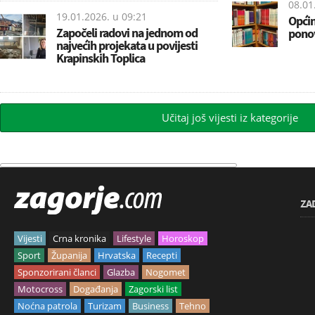
08.01
19.01.2026. u
09:21
Općin
Započeli radovi na jednom od
pono
najvećih projekata u povijesti
Krapinskih Toplica
Učitaj još vijesti iz kategorije
ZA
Vijesti
Crna kronika
Lifestyle
Horoskop
Sport
Županija
Hrvatska
Recepti
Sponzorirani članci
Glazba
Nogomet
Motocross
Događanja
Zagorski list
Noćna patrola
Turizam
Business
Tehno