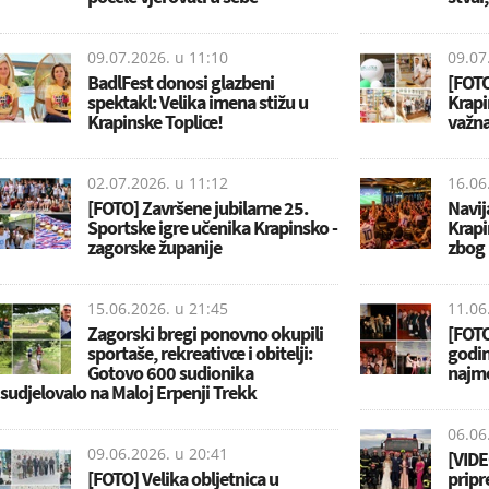
09.07.2026. u
11:10
09.07
BadlFest donosi glazbeni
[FOTO
spektakl: Velika imena stižu u
Krapi
Krapinske Toplice!
važna
02.07.2026. u
11:12
16.06
[FOTO] Završene jubilarne 25.
Navija
Sportske igre učenika Krapinsko -
Krapi
zagorske županije
zbog 
15.06.2026. u
21:45
11.06
Zagorski bregi ponovno okupili
[FOTO
sportaše, rekreativce i obitelji:
godin
Gotovo 600 sudionika
najmo
sudjelovalo na Maloj Erpenji Trekk
06.06
09.06.2026. u
20:41
[VIDE
[FOTO] Velika obljetnica u
pripr