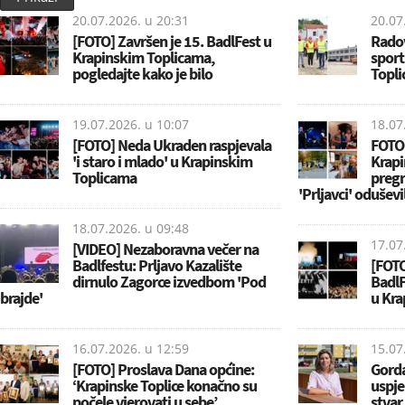
20.07.2026. u
20:31
20.07
[FOTO] Završen je 15. BadlFest u
Radov
Krapinskim Toplicama,
sport
pogledajte kako je bilo
Topli
19.07.2026. u
10:07
18.07
[FOTO] Neda Ukraden raspjevala
FOTO
'i staro i mlado' u Krapinskim
Krapi
Toplicama
pregr
'Prljavci' oduševil
18.07.2026. u
09:48
17.07
[VIDEO] Nezaboravna večer na
Badlfestu: Prljavo Kazalište
[FOTO
dirnulo Zagorce izvedbom 'Pod
BadlF
brajde'
u Kra
16.07.2026. u
12:59
15.07
[FOTO] Proslava Dana općine:
Gorda
‘Krapinske Toplice konačno su
uspje
počele vjerovati u sebe’
stvar,