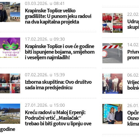
03.03.2026. u
08:41
Krapinske Toplice veliko
22.02
gradilište: U punom jeku radovi
Udrug
na dva kapitalna projekta
skupš
17.02.2026. u
09:30
14.02
Krapinske Toplice i ove će godine
biti ispunjene bojama, smijehom
Privr
i veseljem najmlađih!
prome
07.02.2026. u
15:39
06.02
Izborna skupština: Ovo društvo
Vrije
sada ima predsjednicu
bolni
27.01.2026. u
15:00
26.01
Kreću radovi u Maloj Erpenji:
Općin
Područni vrtić „Maslačak“
Osnov
trebao bi biti gotov u lipnju ove
klima
godine