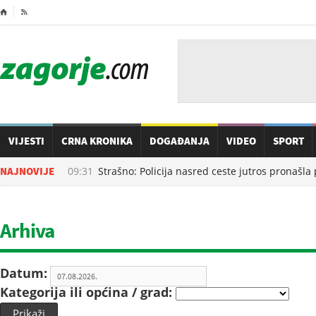
⌂

VIJESTI
CRNA KRONIKA
DOGAĐANJA
VIDEO
SPORT
07.08.2026. u
NAJNOVIJE
09:31
Strašno: Policija nasred ceste jutros pronašla
Arhiva
Datum:
Kategorija ili općina / grad:
Prikaži