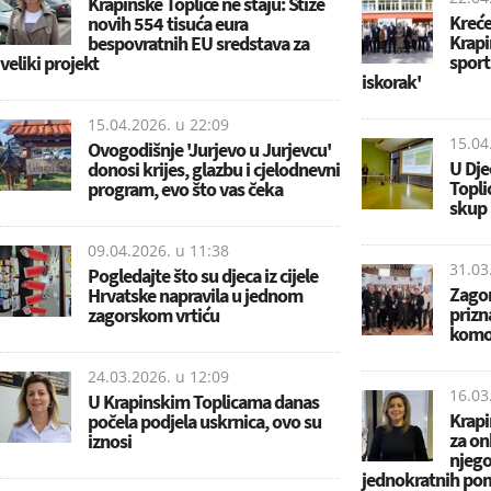
Krapinske Toplice ne staju: Stiže
Kreće
novih 554 tisuća eura
Krapi
bespovratnih EU sredstava za
sport
veliki projekt
iskorak'
15.04.2026. u
22:09
15.04
Ovogodišnje 'Jurjevo u Jurjevcu'
U Dje
donosi krijes, glazbu i cjelodnevni
Topli
program, evo što vas čeka
skup
09.04.2026. u
11:38
31.03
Pogledajte što su djeca iz cijele
Zagor
Hrvatske napravila u jednom
prizn
zagorskom vrtiću
komo
24.03.2026. u
12:09
16.03
U Krapinskim Toplicama danas
Krapi
počela podjela uskrnica, ovo su
za on
iznosi
njego
jednokratnih po