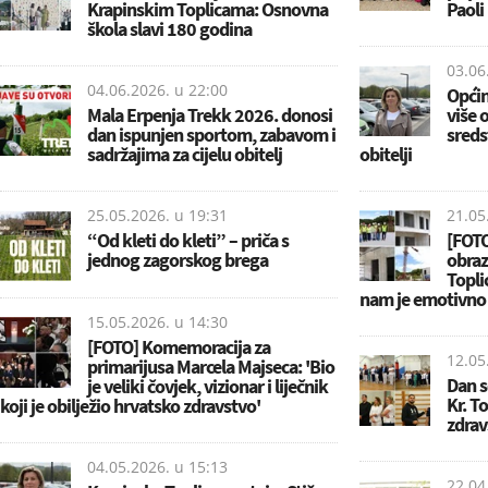
Krapinskim Toplicama: Osnovna
Paoli
škola slavi 180 godina
03.06
04.06.2026. u
22:00
Općin
Mala Erpenja Trekk 2026. donosi
više 
dan ispunjen sportom, zabavom i
sreds
sadržajima za cijelu obitelj
obitelji
25.05.2026. u
19:31
21.05
“Od kleti do kleti” – priča s
[FOTO
jednog zagorskog brega
obraz
Topli
nam je emotivno n
15.05.2026. u
14:30
[FOTO] Komemoracija za
12.05
primarijusa Marcela Majseca: 'Bio
Dan s
je veliki čovjek, vizionar i liječnik
Kr. T
koji je obilježio hrvatsko zdravstvo'
zdrav
04.05.2026. u
15:13
22.04