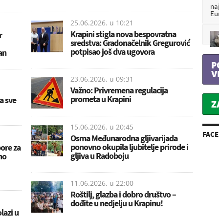
na
Eu
25.06.2026. u
10:21
Krapini stigla nova bespovratna
r
sredstva: Gradonačelnik Gregurović
potpisao još dva ugovora
an
P
V
23.06.2026. u
09:31
Važno: Privremena regulacija
prometa u Krapini
a sve
Z
15.06.2026. u
20:45
FAC
Osma Međunarodna gljivarijada
ponovno okupila ljubitelje prirode i
pore za
gljiva u Radoboju
no
11.06.2026. u
22:00
Roštilj, glazba i dobro društvo –
dođite u nedjelju u Krapinu!
lazi u