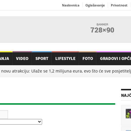
Naslovnica
Oglašavanje
Privatnost
ANJA
VIDEO
SPORT
LIFESTYLE
FOTO
GRADOVI I OPĆ
ovu atrakciju: Ulaže se 1,2 milijuna eura, evo što će sve posjetitelji 
NAJČ