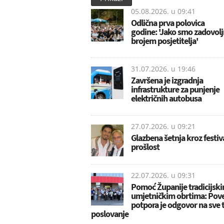
05.08.2026. u
09:41
Odlična prva polovica
godine: 'Jako smo zadovolj
brojem posjetitelja'
31.07.2026. u
19:46
Završena je izgradnja
infrastrukture za punjenje
električnih autobusa
27.07.2026. u
09:21
Glazbena šetnja kroz festiv
prošlost
22.07.2026. u
09:31
Pomoć Županije tradicijski
umjetničkim obrtima: Pov
potpora je odgovor na sve 
poslovanje