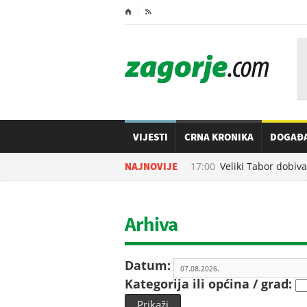
⌂

VIJESTI
CRNA KRONIKA
DOGAĐ
07.08.2026. u
NAJNOVIJE
17:00
Veliki Tabor dobiva n
Arhiva
Datum:
Kategorija ili općina / grad:
Prikaži