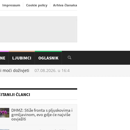
Impressum
Cookie policy
Arhiva članaka
INE
LJUBIMCI
OGLASNIK
moći doživjeti
07.08.2026. u
16:41
Krtice vam uništavaju vrt? Ispr
ITANIJI ČLANCI
DHMZ: Stiže fronta s pljuskovima i
grmljavinom, evo gdje će najviše
osvježiti