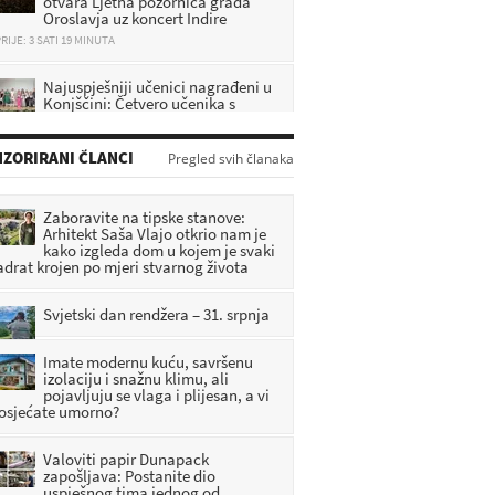
Oroslavja uz koncert Indire
RIJE: 3 SATI 19 MINUTA
Najuspješniji učenici nagrađeni u
Konjščini: Četvero učenika s
prosjekom 5,0 primilo po 200 eura
RIJE: 3 SATI 41 MINUTA
ZORIRANI ČLANCI
Pregled svih članaka
Veliki Tabor dobiva novu
atrakciju: Ulaže se 1,2 milijuna
eura, evo što će sve posjetitelji
Zaboravite na tipske stanove:
ći doživjeti
Arhitekt Saša Vlajo otkrio nam je
RIJE: 1 SATI 59 MINUTA
kako izgleda dom u kojem je svaki
adrat krojen po mjeri stvarnog života
Prva uspomena na život u
Zagorju: Svaka beba rođena u
Svjetski dan rendžera – 31. srpnja
zabočkom rodilištu dobiva
seban dar
Imate modernu kuću, savršenu
RIJE: 2 SATI 40 MINUTA
izolaciju i snažnu klimu, ali
pojavljuju se vlaga i plijesan, a vi
 osjećate umorno?
Valoviti papir Dunapack
zapošljava: Postanite dio
uspješnog tima jednog od