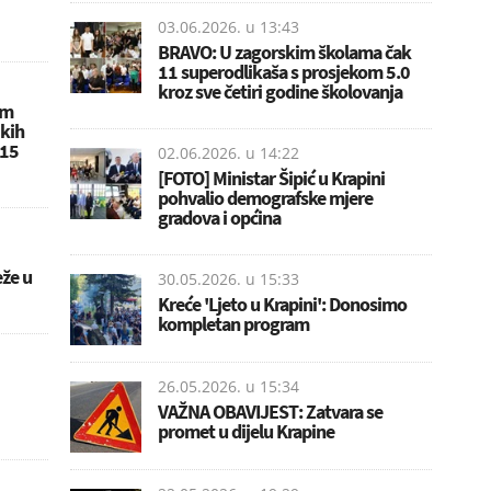
03.06.2026. u
13:43
BRAVO: U zagorskim školama čak
11 superodlikaša s prosjekom 5.0
kroz sve četiri godine školovanja
om
ikih
 15
02.06.2026. u
14:22
[FOTO] Ministar Šipić u Krapini
pohvalio demografske mjere
gradova i općina
že u
30.05.2026. u
15:33
Kreće 'Ljeto u Krapini': Donosimo
kompletan program
26.05.2026. u
15:34
VAŽNA OBAVIJEST: Zatvara se
promet u dijelu Krapine