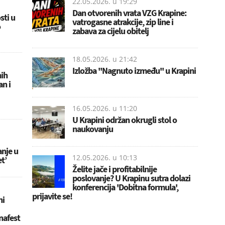
22.05.2026. u
19:29
Dan otvorenih vrata VZG Krapine:
sti u
vatrogasne atrakcije, zip line i
o
zabava za cijelu obitelj
18.05.2026. u
21:42
Izložba ''Nagnuto između'' u Krapini
nih
an i
16.05.2026. u
11:20
U Krapini održan okrugli stol o
naukovanju
anje u
12.05.2026. u
10:13
et’
Želite jače i profitabilnije
poslovanje? U Krapinu sutra dolazi
konferencija 'Dobitna formula',
prijavite se!
ni
nafest