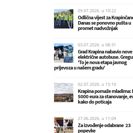
09.07.2026. u
10:22
Odlična vijest za Krapinčan
Danas se ponovno pušta u
promet nadvožnjak
03.07.2026. u
08:31
Grad Krapina nabavio nove
električne autobuse. Gregu
'To je nova etapa javnog
prijevoza u našem gradu'
02.07.2026. u
15:10
Krapina pomaže mladima: 
5000 eura za stanovanje, e
kako do poticaja
27.06.2026. u
11:09
Za izvođenje odabrane 23
popevke