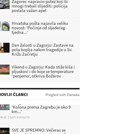
Zagorec napravio potez koji bi
mnogi trebali slijediti: policija
poslala važan apel
Hrvatska pošta najavila veliku
novost: 'Počinje od sljedećeg
tjedna...'
Dan žalosti u Zagorju: Zastave na
pola koplja nakon tragedije u Sv.
Križu Začretju
Vikend u Zagorju: Kada stiže kiša i
pljuskovi i do koje se temperature
'penjemo', otkriva Božarov
OVIJI ČLANCI
Pregled svih članaka
Zbog nesreće zatvorili autocestu:
'Kolona prema Zagrebu je oko 9
km...'
RIJE: 3 SATI 5 MINUTA
SVE JE SPREMNO: Večeras se
otvara Ljetna pozornica grada