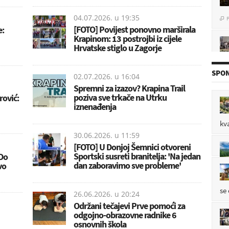
P

04.07.2026. u
19:35
[FOTO] Povijest ponovno marširala
e:
Krapinom: 13 postrojbi iz cijele
Hrvatske stiglo u Zagorje
P

SPON
02.07.2026. u
16:04
Spremni za izazov? Krapina Trail
poziva sve trkače na Utrku
rović:
mo
iznenađenja
P

kv
30.06.2026. u
11:59
[FOTO] U Donjoj Šemnici otvoreni
Sportski susreti branitelja: 'Na jedan
Do
po
dan zaboravimo sve probleme'
vo
P

se
26.06.2026. u
20:24
Održani tečajevi Prve pomoći za
odgojno-obrazovne radnike 6
osnovnih škola