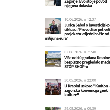
Zagorje: Evo što je povod
njegova dolaska
10.06.2026. u
12:37
Jurica Sabol o investicijsk
ciklusu: 'Provodi se pet vel
projekata vrijednih više od
milijuna eura'
02.06.2026. u
21:40
Više od 40 građana Krapine
besplatno pregledalo made
STOP SHOP-u
30.05.2026. u
22:00
U Krapini uskoro "KraKon -
zagorska konvencija geek
kulture"
29.05.2026. u
09:39