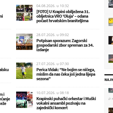
04.08.2026. u
10:32
[FOTO] U Krapini obilježena 31.
ni
obljetnica VRO 'Oluja' – odana
počast hrvatskim braniteljima
28.07.2026. u
09:02
Potpisan sporazum: Zagorski
gospodarski zbor spreman za 34.
izdanje
27.07.2026. u
07:30
alsku
Perica Vidak: ''Ne bojim se ničega,
mislim da nas čeka još jedna lijepa
sezona''
NAJN
10.07.2026. u
08:18
m i
P

Krapinski puhački orkestar i Muški
ećanje
vokalni ansambl pozivaju na
teže
zajednički koncert