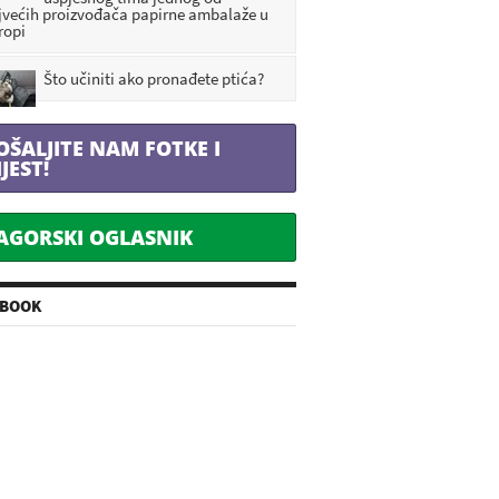
jvećih proizvođača papirne ambalaže u
ropi
Što učiniti ako pronađete ptića?
OŠALJITE NAM FOTKE I
IJEST!
AGORSKI OGLASNIK
EBOOK