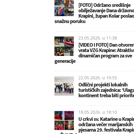
[FOTO] Održano središnje
obilježavanje Dana državno
Krapini, župan Kolar posla
snažnu poruku
23.05.2026. u
11:38
[VIDEO I FOTO] Dan otvore
vrata VZG Krapine: Atraktiv
dinamičan program za sve
generacije
22.05.2026. u
10:55
Odlični projekti lokalnih
turističkih zajednica: ‘Ulag
kontinent treba biti priorit
18.05.2026. u
18:10
U crkvi sv. Katarine u Krapi
održana večer marijanskih
pjesama 29. festivala Krapi