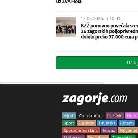
uz ŽVA Fiola
13.05.2026. u
10:01
KZŽ ponovno povećala sred
26 zagorskih poljoprivredn
dobilo preko 97.000 eura 
Učita
Vijesti
Crna kronika
Lifestyle
Horo
Sport
Županija
Hrvatska
Recepti
Sponzorirani članci
Glazba
Nogomet
Motocross
Događanja
Zagorski list