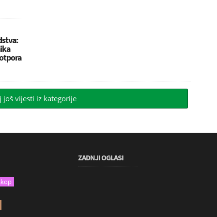
stva:
ika
potpora
j još vijesti iz kategorije
ZADNJI OGLASI
skop