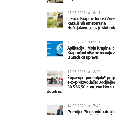
25.06.2026. u
16:41
Ljeto u Krapini donosi Veče
kazališnih amatera na
Hušnjakovu, ulaz je slobod
23.06.2026. u
09:51
Aplikacija „Moja Krapina“:
Krapinčani više ne moraju z
u Gradsku upravu
19.06.2026. u
12:00
Županija ''podebljala'' pot
eko-proizvođače: Dodijelje
50.536,50 eura, evo tko su
dobitnici
14.06.2026. u
17:46
Premijer Plenković sutra do