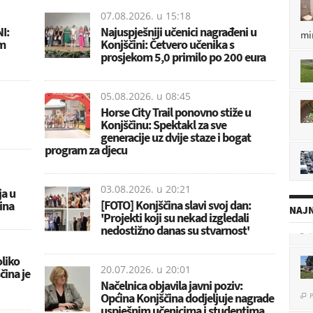
07.08.2026. u
15:18
I:
Najuspješniji učenici nagrađeni u
mi
om
Konjščini: Četvero učenika s
prosjekom 5,0 primilo po 200 eura
05.08.2026. u
08:45
Horse City Trail ponovno stiže u
Konjščinu: Spektakl za sve
generacije uz dvije staze i bogat
program za djecu
03.08.2026. u
20:21
a u
[FOTO] Konjščina slavi svoj dan:
ina
NAJN
'Projekti koji su nekad izgledali
P

nedostižno danas su stvarnost'
oliko
20.07.2026. u
20:01
čina je
Načelnica objavila javni poziv:
P

Općina Konjščina dodjeljuje nagrade
uspješnim učenicima i studentima