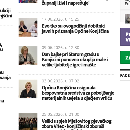
županiji živi i napreduje'
Eu
ukciji
jščini
17.06.2026. u
15:25
Evo tko su ovogodišnji dobitnici
javnih priznanja Općine Konjščina
P
V
,
09.06.2026. u
12:30
du
Dan bajke pri Starom gradu u
Z
Konjščini ponovno okuplja male i
velike ljubitelje igre i mašte
bu
FAC
vanja
03.06.2026. u
07:02
Općina Konjščina osigurala
bespovratna sredstva za poboljšanje
materijalnih uvjeta u dječjem vrtiću
na
25.05.2026. u
21:30
Veliki uspjeh Mješovitog pjevačkog
zbora Vitez - konjščinski zboraši