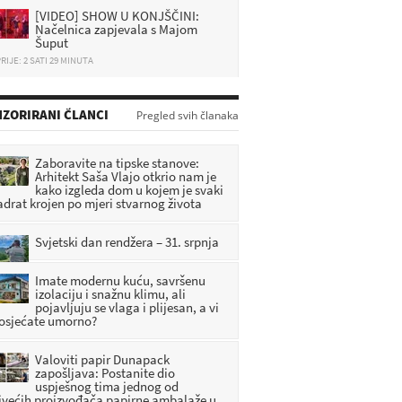
[VIDEO] SHOW U KONJŠČINI:
Načelnica zapjevala s Majom
Šuput
RIJE: 2 SATI 29 MINUTA
Prometna nesreća u Zagorju:
Sudarila se dva auta, policija
objavila detalje
ZORIRANI ČLANCI
Pregled svih članaka
RIJE: 2 MINUTA
Zaboravite na tipske stanove:
Izbio požar u Zagorju: Vatrogasci
Arhitekt Saša Vlajo otkrio nam je
hitno izašli na teren, intervencija
kako izgleda dom u kojem je svaki
još uvijek traje
adrat krojen po mjeri stvarnog života
RIJE: 31 MINUTA
Svjetski dan rendžera – 31. srpnja
Imate modernu kuću, savršenu
izolaciju i snažnu klimu, ali
pojavljuju se vlaga i plijesan, a vi
 osjećate umorno?
Valoviti papir Dunapack
zapošljava: Postanite dio
uspješnog tima jednog od
jvećih proizvođača papirne ambalaže u