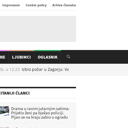
Impressum
Cookie policy
Arhiva članaka
INE
LJUBIMCI
OGLASNIK
6. u
12:23
Izbio požar u Zagorju: Vatrogasci hitno izašli na teren, int
ITANIJI ČLANCI
Drama u ranim jutarnjim satima:
Prijetio ženi pa bježao policiji.
Pijan se na kraju zabio u ogradu