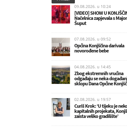
09.08.2026. u
10:24
[VIDEO] SHOW U KONJŠČIN
Načelnica zapjevala s Maj
Šuput
07.08.2026. u
09:52
Općina Konjščina darivala
novorođene bebe
04.08.2026. u
14:45
Zbog ekstremnih vrućina
odgađaju se neka događanj
sklopu Dana Općine Konjšč
02.08.2026. u
19:57
Curiš Krok: ‘U tijeku je nek
kapitalnih projekata, Konjš
zaista veliko gradilište’