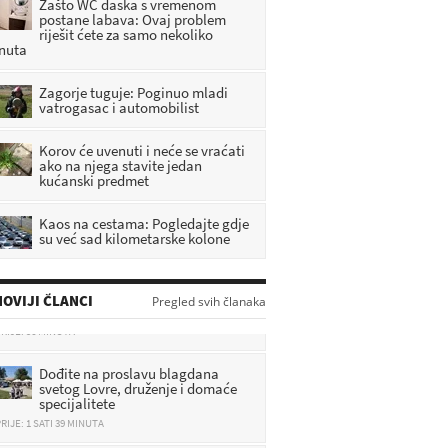
Zašto WC daska s vremenom
postane labava: Ovaj problem
riješit ćete za samo nekoliko
nuta
Zagorje tuguje: Poginuo mladi
vatrogasac i automobilist
Korov će uvenuti i neće se vraćati
ako na njega stavite jedan
kućanski predmet
Kaos na cestama: Pogledajte gdje
su već sad kilometarske kolone
Uskoro 11. „Međunarodno
gljivarenje v zlatarskom kraju”
OVIJI ČLANCI
Pregled svih članaka
RIJE: 56 MINUTA
Dođite na proslavu blagdana
svetog Lovre, druženje i domaće
specijalitete
RIJE: 1 SATI 39 MINUTA