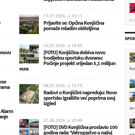
17.07.2026. u
10:11
P

Prijavite se: Općina Konjščina
v
pomaže mladim obiteljima
SPON
P

16.07.2026. u
10:00
obnovu
[FOTO] Konjščina dobiva novu
trodijelnu sportsku dvoranu:
Počinje projekt vrijedan 5,1 milijun
eura
kv
P

ose
08.07.2026. u
12:19
grama
Radovi u Konjščini napreduju: Novo
sportsko igralište već poprima svoj
izgled
se
S Alarm
ranje
21.06.2026. u
20:48
[FOTO] DVD Konjščina proslavio 100
godina rada: 'Vatrogastvo u našoj
na