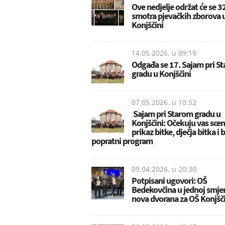
Ove nedjelje održat će se 3
smotra pjevačkih zborova 
Konjščini
14.05.2026. u
09:19
Odgađa se 17. Sajam pri S
gradu u Konjščini
07.05.2026. u
10:52
Sajam pri Starom gradu u
Konjščini: Očekuju vas scen
prikaz bitke, dječja bitka i 
popratni program
09.04.2026. u
20:30
Potpisani ugovori: OŠ
Bedekovčina u jednoj smjen
nova dvorana za OŠ Konjšč