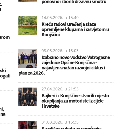
ponovno izborili državnu smotru
2.
u
14.05.2026. u
15:40
Kreću radovi uređenja staze
opremljene klupama i rasvjetom u
Konjščini
tarom
08.05.2026. u
15:03
Izabrano novo vodstvo Vatrogasne
zajednice Općine Konjščina -
najavljen snažan razvojni ciklus i
ski
plan za 2026.
bogati
27.04.2026. u
21:53
Bajkeri iz Konjščine stvorili mjesto
okupljanja za motoriste iz cijele
Hrvatske
i,
ina
31.03.2026. u
15:35
Kazališna subota za pamćenje: