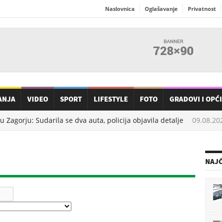
Naslovnica
Oglašavanje
Privatnost
ANJA
VIDEO
SPORT
LIFESTYLE
FOTO
GRADOVI I OPĆ
agorju: Sudarila se dva auta, policija objavila detalje
09.08.202
NAJČ