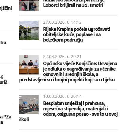
Loborci briljirali na 31. smotri
jščini
27.03.2026. u
14:12
Rijeka Krapina počela ugrožavati
obiteljske kuće, poplave i na
belečkom području
tra
22.03.2026. u
20:21
Općinsko vijeće Konjščine: Usvojena
je odluka o nagrađivanju za učenike
osnovnih i srednjih škola, a
36
predstavljeni su i brojni projekti koji su u tijeku
uriš
10.03.2026. u
20:14
Besplatan smještaj i prehrana,
mjesečna stipendija, materijali i
odora, osiguran posao - sve to u ovoj
ba "Za
školi
ka