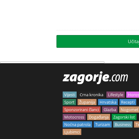
Učita
Vijesti
Crna kronika
Lifestyle
Horo
Sport
Županija
Hrvatska
Recepti
Sponzorirani članci
Glazba
Nogomet
Motocross
Događanja
Zagorski list
Noćna patrola
Turizam
Business
T
Ljubimci