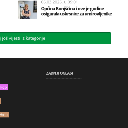
06.03.2026. u
09:01
Općina Konjščina i ove je godine
osigurala uskrsnice za umirovljenike
j još vijesti iz kategorije
ZADNJI OGLASI
skop
ehno