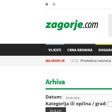
⌂

VIJESTI
CRNA KRONIKA
DOGAĐ
09.08.2026. u
NAJNOVIJE
12:52
Prometna nesreća u Z
Arhiva
Datum:
Kategorija ili općina / grad:
Prikaži