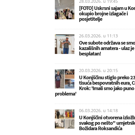
28.03.2026. u
19:45
[FOTO] Uskrsni sajam u Kon
okupio brojne izlagače i
posjetitelje
26.03.2026. u
11:13
Ove subote održava se smo
kazališnih amatera - ulaz je
besplatan!
20.03.2026. u
20:15
U Konjščinu stiglo preko 2
tisuća bespovratnih eura, C
Krok: 'Imali smo jako puno
problema'
06.03.2026. u
14:18
U Konjščini otvorena izlož
svakog po nešto" umjetni
Božidara Roksandića