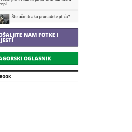
ropi
Što učiniti ako pronađete ptića?
OŠALJITE NAM FOTKE I
IJEST!
AGORSKI OGLASNIK
EBOOK