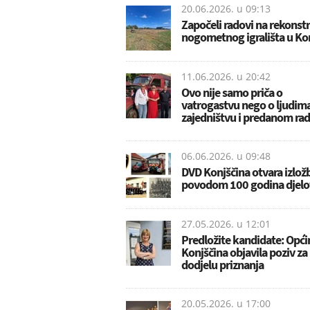
20.06.2026. u
09:13
Započeli radovi na rekonstr
nogometnog igrališta u Kon
11.06.2026. u
20:42
Ovo nije samo priča o
vatrogastvu nego o ljudima
zajedništvu i predanom ra
06.06.2026. u
09:48
DVD Konjščina otvara izlož
povodom 100 godina djelo
27.05.2026. u
12:01
Predložite kandidate: Opći
Konjščina objavila poziv za
dodjelu priznanja
20.05.2026. u
17:00