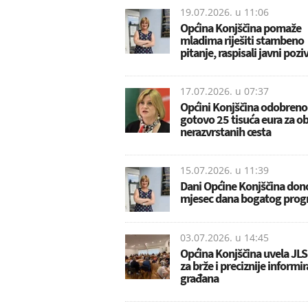
19.07.2026. u
11:06
Općina Konjščina pomaže
mladima riješiti stambeno
pitanje, raspisali javni pozi
17.07.2026. u
07:37
Općini Konjščina odobreno
gotovo 25 tisuća eura za 
nerazvrstanih cesta
15.07.2026. u
11:39
Dani Općine Konjščina don
mjesec dana bogatog pro
03.07.2026. u
14:45
Općina Konjščina uvela JL
za brže i preciznije informi
građana