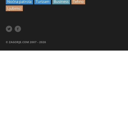
Noćna patrola
Turizam
Business
Tehno
Ljubimci


© ZAGORJE.COM 2007 - 2026