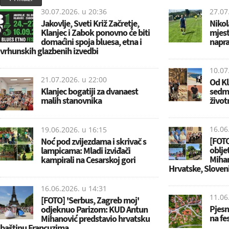
30.07.2026. u
20:36
27.07
Jakovlje, Sveti Križ Začretje,
Nikol
Klanjec i Zabok ponovno će biti
mjest
domaćini spoja bluesa, etna i
napra
vrhunskih glazbenih izvedbi
10.07
21.07.2026. u
22:00
Od Kl
Klanjec bogatiji za dvanaest
sedm
malih stanovnika
život
16.06
19.06.2026. u
16:15
[FOTO
Noć pod zvijezdama i skrivač s
oblje
lampicama: Mladi izviđači
Mihano
kampirali na Cesarskoj gori
Hrvatske, Slovenij
16.06.2026. u
14:31
11.06
[FOTO] 'Serbus, Zagreb moj'
Pjesni
odjeknuo Parizom: KUD Antun
na fes
Mihanović predstavio hrvatsku
baštinu Francuzima