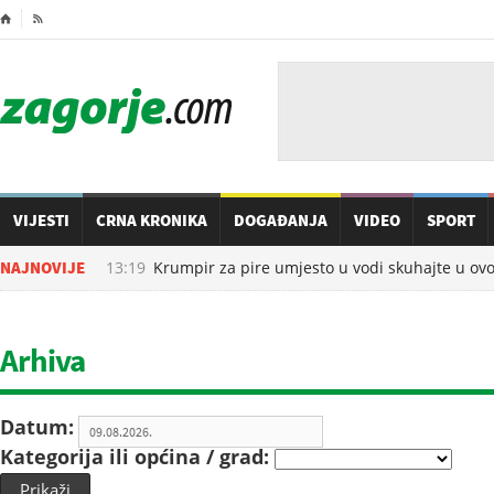
⌂

VIJESTI
CRNA KRONIKA
DOGAĐANJA
VIDEO
SPORT
09.08.2026. u
NAJNOVIJE
13:19
Krumpir za pire umjesto u vodi skuhajte u ovome
Arhiva
Datum:
Kategorija ili općina / grad:
Prikaži