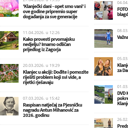
04.04
'Klanječki dani - opet smo vani' i
FOTO:
ove godine pripremio super
blagd
događanja za sve generacije
08.03
11.04.2026. u
12:26
Važna
Kako provesti prvomajsku
nedjelju? Imamo odličan
prijedlog iz Zagorja
05.03
Klanj
20.03.2026. u
19:29
za Da
Klanjec u akciji: Dođite i pomozite
riješiti problem koji svi vide, a
rijetki rješavaju
01.03
DVD K
pokre
07.03.2026. u
15:42
Klanj
Raspisan natječaj za Pjesničku
nagradu Antun Mihanović za
2026. godinu
26.02
Preds