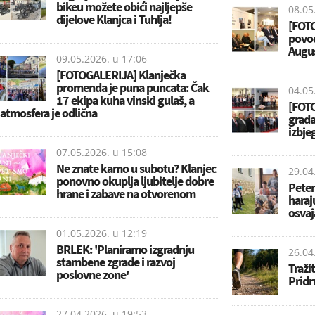
bikeu možete obići najljepše
08.05
dijelove Klanjca i Tuhlja!
[FOTO
povod
Augus
09.05.2026. u
17:06
[FOTOGALERIJA] Klanječka
promenda je puna puncata: Čak
04.05
17 ekipa kuha vinski gulaš, a
[FOTO
atmosfera je odlična
grada
izbj
07.05.2026. u
15:08
Ne znate kamo u subotu? Klanjec
29.04
ponovno okuplja ljubitelje dobre
Peter
hrane i zabave na otvorenom
haraj
osvaj
01.05.2026. u
12:19
BRLEK: 'Planiramo izgradnju
26.04
stambene zgrade i razvoj
Traži
poslovne zone'
Pridr
27.04.2026. u
19:53