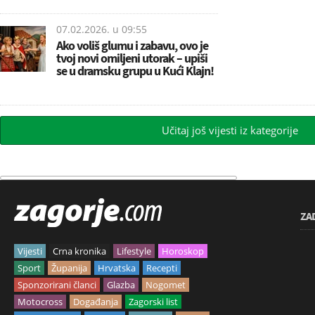
07.02.2026. u
09:55
Ako voliš glumu i zabavu, ovo je
tvoj novi omiljeni utorak – upiši
se u dramsku grupu u Kući Klajn!
Učitaj još vijesti iz kategorije
ZA
Vijesti
Crna kronika
Lifestyle
Horoskop
Sport
Županija
Hrvatska
Recepti
Sponzorirani članci
Glazba
Nogomet
Motocross
Događanja
Zagorski list