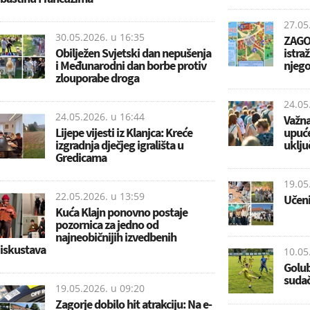
27.05
30.05.2026. u
16:35
ZAGOR
Obilježen Svjetski dan nepušenja
istra
i Međunarodni dan borbe protiv
njego
zlouporabe droga
24.05
24.05.2026. u
16:44
Važna
Lijepe vijesti iz Klanjca: Kreće
upuće
izgradnja dječjeg igrališta u
uklju
Gredicama
19.05
22.05.2026. u
13:59
Učeni
Kuća Klajn ponovno postaje
pozornica za jedno od
najneobičnijih izvedbenih
iskustava
10.05
Golub
suda
19.05.2026. u
09:20
Zagorje dobilo hit atrakciju: Na e-