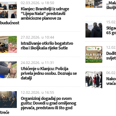
„Mala 
02.03.2026. u
18:50
školj
Klanjec: Branitelji iz udruge
"Lijepa Naša" predstavili
ambiciozne planove za
15.02
budućnost
Stiga
65 go
27.02.2026. u
10:44
Istraživanje otkrilo bogatstvo
riba i školjkaša rijeke Sutle
12.02
Dođit
svijet
24.02.2026. u
11:31
Uhićenje u Klanjcu: Policija
privela jednu osobu. Doznaju se
06.02
datalji
Nakon
vraća 
12.02.2026. u
16:55
Organiziraj događaj po svom
guštu: Dovedi u grad omiljenog
pjevača, predstavu ili što god
treće