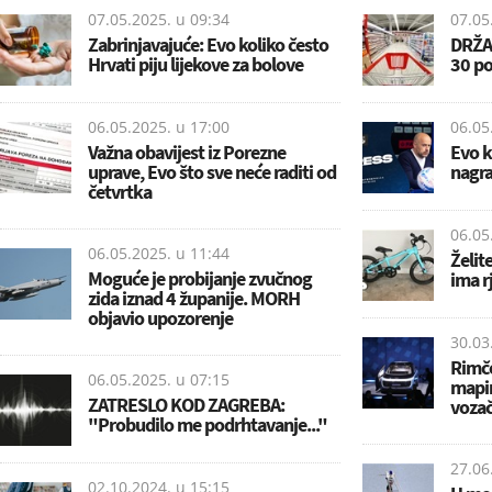
07.05.2025. u
09:34
07.05
Zabrinjavajuće: Evo koliko često
DRŽAV
Hrvati piju lijekove za bolove
30 po
06.05.2025. u
17:00
06.05
Važna obavijest iz Porezne
Evo k
uprave, Evo što sve neće raditi od
nagra
četvrtka
06.05
06.05.2025. u
11:44
Želite
Moguće je probijanje zvučnog
ima r
zida iznad 4 županije. MORH
objavio upozorenje
30.03
Rimče
06.05.2025. u
07:15
mapi
ZATRESLO KOD ZAGREBA:
vozač
"Probudilo me podrhtavanje..."
27.06
02.10.2024. u
15:15