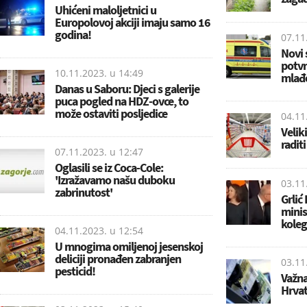
Uhićeni maloljetnici u
Europolovoj akciji imaju samo 16
godina!
07.11
Novi 
potvr
10.11.2023. u
14:49
mlađ
Danas u Saboru: Djeci s galerije
puca pogled na HDZ-ovce, to
može ostaviti posljedice
04.11
Velik
radit
07.11.2023. u
12:47
Oglasili se iz Coca-Cole:
'Izražavamo našu duboku
03.11
zabrinutost'
Grlić
minis
koleg
04.11.2023. u
12:54
U mnogima omiljenoj jesenskoj
deliciji pronađen zabranjen
03.11
pesticid!
Važna
Hrvat