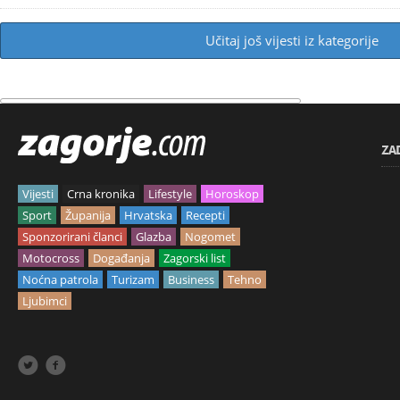
Učitaj još vijesti iz kategorije
ZA
Vijesti
Crna kronika
Lifestyle
Horoskop
Sport
Županija
Hrvatska
Recepti
Sponzorirani članci
Glazba
Nogomet
Motocross
Događanja
Zagorski list
Noćna patrola
Turizam
Business
Tehno
Ljubimci

