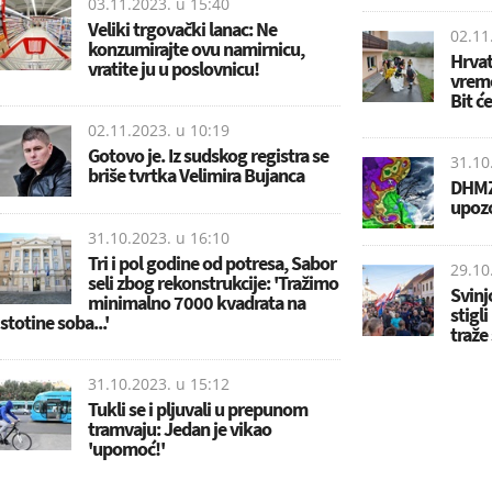
03.11.2023. u
15:40
Veliki trgovački lanac: Ne
02.11
konzumirajte ovu namirnicu,
Hrvat
vratite ju u poslovnicu!
vrem
Bit ć
02.11.2023. u
10:19
Gotovo je. Iz sudskog registra se
31.10
briše tvrtka Velimira Bujanca
DHMZ
upozo
31.10.2023. u
16:10
Tri i pol godine od potresa, Sabor
29.10
seli zbog rekonstrukcije: 'Tražimo
Svinj
minimalno 7000 kvadrata na
stigli
stotine soba...'
traže
31.10.2023. u
15:12
Tukli se i pljuvali u prepunom
tramvaju: Jedan je vikao
'upomoć!'