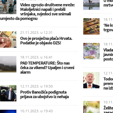
U mor
Video zgrozio društvene mreže:
mrtvo
Maloljetnici napali i prebili
vršnjaka, svjedoci sve snimali
umjesto da pomognu
18.11
‘Ne k
trgo
21.11.2023. u
12:31
Ovo je prosječna plaća Hrvata.
Podatke je objavio DZS!
18.11
Vlada 
javni
18.11.2023. u
16:41
posto
PAD TEMPERATURE: Što nas
čeka za vikend? Upaljen i crveni
alarm
12.11
Todor
premi
12.11.2023. u
19:50
na iz
Protiv Banožića podignuta
prijava za ubojstvo iz nehaja
10.11
Želite
10.11.2023. u
19:43
zagađ