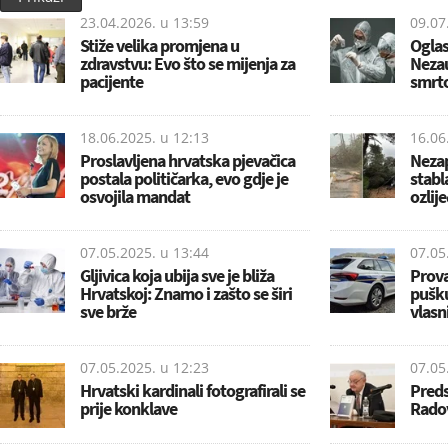
23.04.2026. u
13:59
09.07
Stiže velika promjena u
Oglas
zdravstvu: Evo što se mijenja za
Nezau
pacijente
smrto
18.06.2025. u
12:13
16.06
Proslavljena hrvatska pjevačica
Nezap
postala političarka, evo gdje je
stabla
osvojila mandat
ozlij
07.05.2025. u
13:44
07.05
Gljivica koja ubija sve je bliža
Prova
Hrvatskoj: Znamo i zašto se širi
pušku
sve brže
vlasn
07.05.2025. u
12:23
07.05
Hrvatski kardinali fotografirali se
Preds
prije konklave
Radov