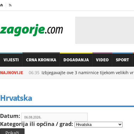
⌂

VIJESTI
CRNA KRONIKA
DOGAĐANJA
VIDEO
SPORT
07.08.2026. u
NAJNOVIJE
06:35
Izbjegavajte ove 3 namirnice tijekom velikih vru
Hrvatska
Datum:
Kategorija ili općina / grad:
Prikaži