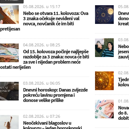
05.08.2026. u
15:17
05.08
Nebo se otvara 11. kolovoza: Ova
Dnevn
3 znaka očekuje neviđeni val
donos
novca, novčanik će im biti
kreat
pretijesan
03.08
04.08.2026. u
08:25
Nebo 
Od 15. kolovoza počinje najljepše
jesen
razdoblje za 3 znaka: novca će biti
zauvi
za sve i nijedan problem neće
ostati neriješen
02.08
Tjedn
03.08.2026. u
06:05
kolov
Dnevni horoskop: Danas zvijezde
pokreću lavinu promjena i
donose velike prilike
01.08
Novac
do 8.
02.08.2026. u
07:26
dobiti
Neočekivani blagoslov u
kolovozu – jedan horoskopski