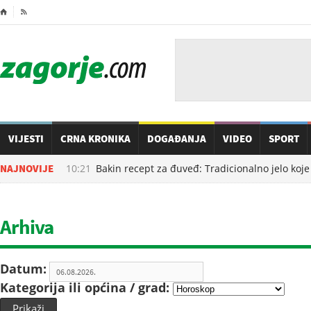
⌂

VIJESTI
CRNA KRONIKA
DOGAĐANJA
VIDEO
SPORT
06.08.2026. u
NAJNOVIJE
10:21
Bakin recept za đuveđ: Tradicionalno jelo koje 
Arhiva
Datum:
Kategorija ili općina / grad:
Prikaži