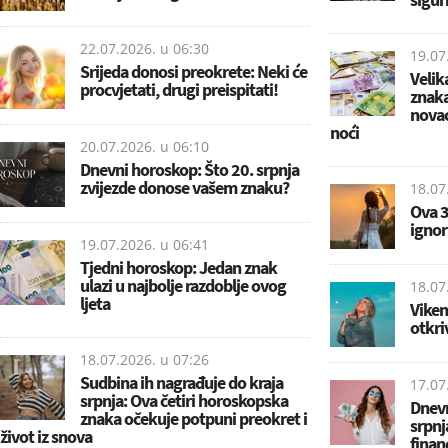
22.07.2026. u
06:30
19.07
Srijeda donosi preokrete: Neki će
Velik
procvjetati, drugi preispitati!
znaka
novac
noći
20.07.2026. u
06:10
Dnevni horoskop: Što 20. srpnja
zvijezde donose vašem znaku?
18.07
Ova 3
ignor
19.07.2026. u
06:41
Tjedni horoskop: Jedan znak
ulazi u najbolje razdoblje ovog
18.07
ljeta
Viken
otkri
18.07.2026. u
07:26
Sudbina ih nagrađuje do kraja
17.07
srpnja: Ova četiri horoskopska
Dnevn
znaka očekuje potpuni preokret i
srpnj
život iz snova
financ