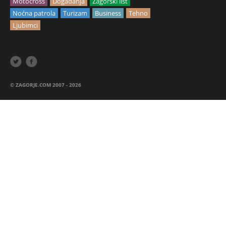
Motocross
Događanja
Zagorski list
Noćna patrola
Turizam
Business
Tehno
Ljubimci


© ZAGORJE.COM 2007 - 2026