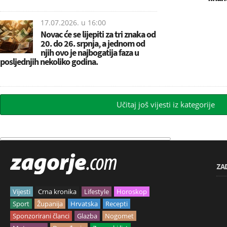
17.07.2026. u
16:00
Novac će se lijepiti za tri znaka od
20. do 26. srpnja, a jednom od
njih ovo je najbogatija faza u
posljednjih nekoliko godina.
Učitaj još vijesti iz kategorije
ZA
Vijesti
Crna kronika
Lifestyle
Horoskop
Sport
Županija
Hrvatska
Recepti
Sponzorirani članci
Glazba
Nogomet