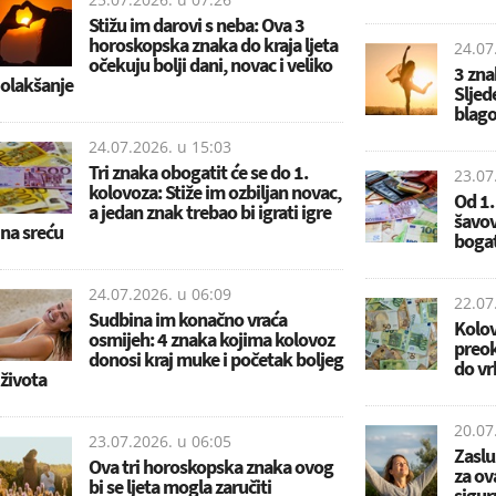
Stižu im darovi s neba: Ova 3
horoskopska znaka do kraja ljeta
24.07
očekuju bolji dani, novac i veliko
3 zna
olakšanje
Sljed
blagos
24.07.2026. u
15:03
Tri znaka obogatit će se do 1.
23.07
kolovoza: Stiže im ozbiljan novac,
Od 1.
a jedan znak trebao bi igrati igre
šavov
na sreću
boga
24.07.2026. u
06:09
22.07
Sudbina im konačno vraća
Kolov
osmijeh: 4 znaka kojima kolovoz
preok
donosi kraj muke i početak boljeg
do vr
života
20.07
23.07.2026. u
06:05
Zaslu
Ova tri horoskopska znaka ovog
za ov
bi se ljeta mogla zaručiti
sigur