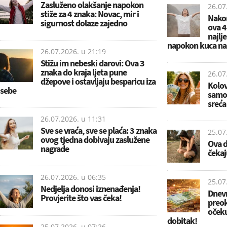
Zasluženo olakšanje napokon
26.07
stiže za 4 znaka: Novac, mir i
Nakon
sigurnost dolaze zajedno
ova 4
najlj
napokon kuca na
26.07.2026. u
21:19
Stižu im nebeski darovi: Ova 3
znaka do kraja ljeta pune
26.07
džepove i ostavljaju besparicu iza
Kolov
sebe
samo 
sreća
26.07.2026. u
11:31
Sve se vraća, sve se plaća: 3 znaka
25.07
ovog tjedna dobivaju zaslužene
Ova d
nagrade
čekaju
26.07.2026. u
06:35
25.07
Nedjelja donosi iznenađenja!
Dnevn
Provjerite što vas čeka!
preok
očeku
dobitak!
25.07.2026. u
07:26