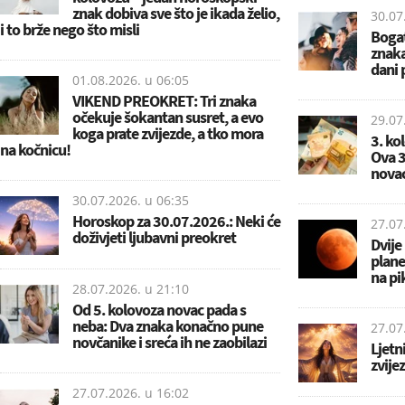
znak dobiva sve što je ikada želio,
30.07
i to brže nego što misli
Bogat
znaka
dani 
01.08.2026. u
06:05
VIKEND PREOKRET: Tri znaka
očekuje šokantan susret, a evo
29.07
koga prate zvijezde, a tko mora
3. ko
na kočnicu!
Ova 3
novac
30.07.2026. u
06:35
Horoskop za 30.07.2026.: Neki će
27.07
doživjeti ljubavni preokret
Dvije
plane
na pi
28.07.2026. u
21:10
Od 5. kolovoza novac pada s
neba: Dva znaka konačno pune
27.07
novčanike i sreća ih ne zaobilazi
Ljetn
zvije
27.07.2026. u
16:02