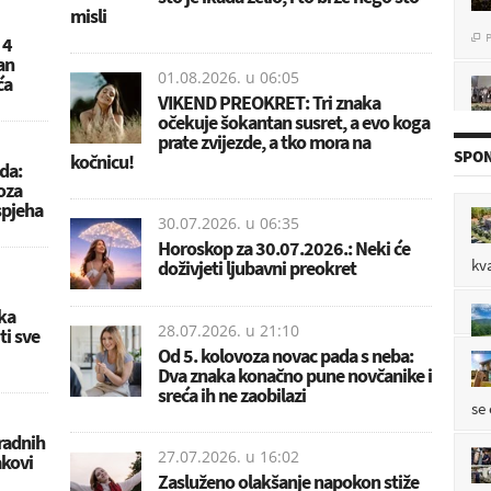
misli
P

 4
an
01.08.2026. u
06:05
ća
VIKEND PREOKRET: Tri znaka
očekuje šokantan susret, a evo koga
P

prate zvijezde, a tko mora na
SPON
kočnicu!
da:
oza
spjeha
mo
30.07.2026. u
06:35
P

Horoskop za 30.07.2026.: Neki će
kv
doživjeti ljubavni preokret
ka
28.07.2026. u
21:10
ti sve
po
Od 5. kolovoza novac pada s neba:
P

Dva znaka konačno pune novčanike i
sreća ih ne zaobilazi
se
radnih
27.07.2026. u
16:02
akovi
Zasluženo olakšanje napokon stiže