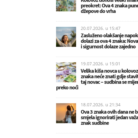
preokret: Ova 4 znaka pun
džepove do vrha
20.07.2026. u
15:47
Zasluženo olakšanje napo
dolazi za ova 4 znaka: Nova
i sigurnost dolaze zajedno
19.07.2026. u
15:01
Velika kiša novca u kolovoz
znaka neće znati gdje stavit
taj novac – sudbina se mije
preko noći
18.07.2026. u
21:34
Ova 3 znaka ovih dana ne b
smjela ignorirati jedan važ
znak sudbine