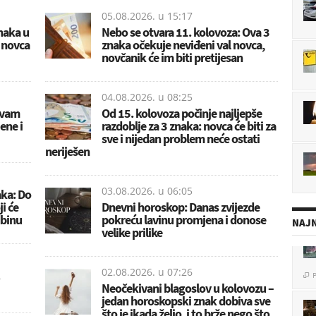
05.08.2026. u
15:17
naka u
Nebo se otvara 11. kolovoza: Ova 3
 novca
znaka očekuje neviđeni val novca,
novčanik će im biti pretijesan
04.08.2026. u
08:25
 vam
Od 15. kolovoza počinje najljepše
ene i
razdoblje za 3 znaka: novca će biti za
sve i nijedan problem neće ostati
neriješen
03.08.2026. u
06:05
aka: Do
ji će
Dnevni horoskop: Danas zvijezde
dbinu
pokreću lavinu promjena i donose
NAJN
velike prilike
P

02.08.2026. u
07:26
Neočekivani blagoslov u kolovozu –
jedan horoskopski znak dobiva sve
što je ikada želio, i to brže nego što