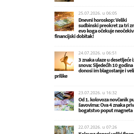
25.07.2026. u
06:05
Dnevni horoskop: Veliki
sudbinski preokret za tri z
evo koga očekuje neočekiv
financijski dobitak!
24.07.2026. u
06:51
3 znaka ulaze u desetljeće i
snova: Sljedećih 10 godina
donosi im blagostanje i vel
prilike
23.07.2026. u
16:32
Od 1. kolovoza novčanik p
šavovima: Ova 4 znaka priv
bogatstvo poput magneta
22.07.2026. u
07:26
Kolovoz donosi veliki financ