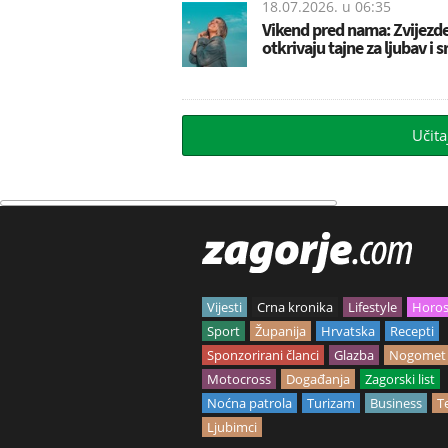
18.07.2026. u
06:35
Vikend pred nama: Zvijezd
otkrivaju tajne za ljubav i s
Učita
Vijesti
Crna kronika
Lifestyle
Horo
Sport
Županija
Hrvatska
Recepti
Sponzorirani članci
Glazba
Nogomet
Motocross
Događanja
Zagorski list
Noćna patrola
Turizam
Business
T
Ljubimci