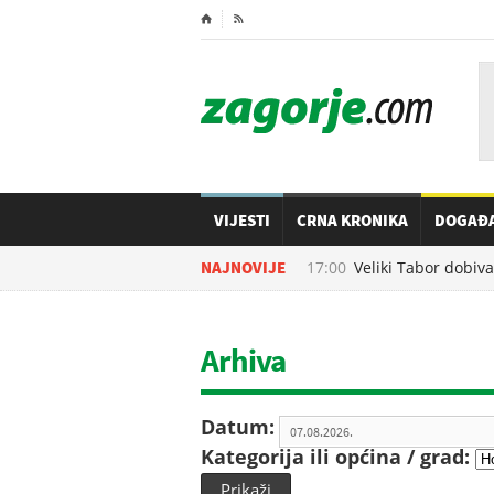
⌂

VIJESTI
CRNA KRONIKA
DOGAĐ
07.08.2026. u
NAJNOVIJE
17:00
Veliki Tabor dobiva n
Arhiva
Datum:
Kategorija ili općina / grad:
Prikaži