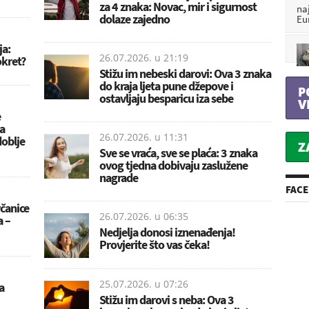
za 4 znaka: Novac, mir i sigurnost
na
dolaze zajedno
Eu
ja:
26.07.2026. u
21:19
kret?
Stižu im nebeski darovi: Ova 3 znaka
do kraja ljeta pune džepove i
P
ostavljaju besparicu iza sebe
V
e
a
26.07.2026. u
11:31
doblje
Z
Sve se vraća, sve se plaća: 3 znaka
ovog tjedna dobivaju zaslužene
nagrade
FAC
čanice
26.07.2026. u
06:35
a –
Nedjelja donosi iznenađenja!
Provjerite što vas čeka!
25.07.2026. u
07:26
a
Stižu im darovi s neba: Ova 3