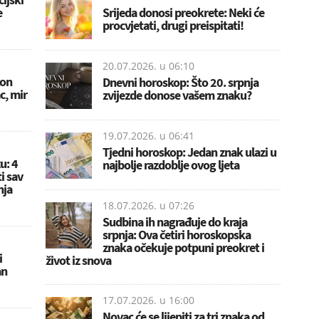
e
Srijeda donosi preokrete: Neki će
procvjetati, drugi preispitati!
20.07.2026. u
06:10
kon
Dnevni horoskop: Što 20. srpnja
c, mir
zvijezde donose vašem znaku?
19.07.2026. u
06:41
Tjedni horoskop: Jedan znak ulazi u
u: 4
najbolje razdoblje ovog ljeta
i sav
nja
18.07.2026. u
07:26
Sudbina ih nagrađuje do kraja
srpnja: Ova četiri horoskopska
znaka očekuje potpuni preokret i
i
život iz snova
an
17.07.2026. u
16:00
Novac će se lijepiti za tri znaka od