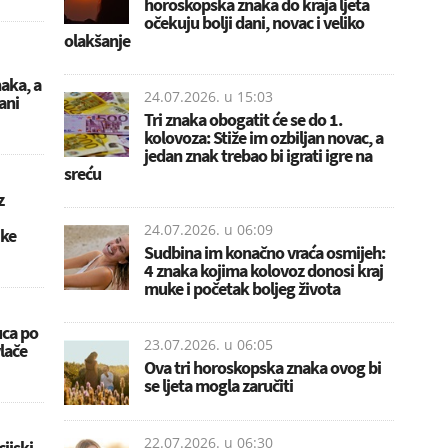
horoskopska znaka do kraja ljeta
očekuju bolji dani, novac i veliko
olakšanje
naka, a
24.07.2026. u
15:03
ani
Tri znaka obogatit će se do 1.
kolovoza: Stiže im ozbiljan novac, a
jedan znak trebao bi igrati igre na
sreću
z
24.07.2026. u
06:09
ike
Sudbina im konačno vraća osmijeh:
4 znaka kojima kolovoz donosi kraj
muke i početak boljeg života
uca po
23.07.2026. u
06:05
lače
Ova tri horoskopska znaka ovog bi
se ljeta mogla zaručiti
22.07.2026. u
06:30
ijski