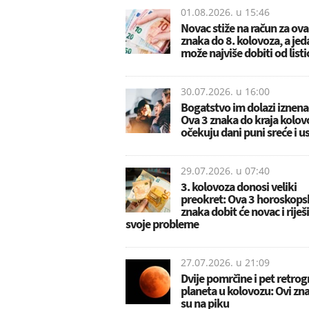
01.08.2026. u
15:46
Novac stiže na račun za ova
znaka do 8. kolovoza, a jed
može najviše dobiti od listi
30.07.2026. u
16:00
Bogatstvo im dolazi iznena
Ova 3 znaka do kraja kolov
očekuju dani puni sreće i u
29.07.2026. u
07:40
3. kolovoza donosi veliki
preokret: Ova 3 horoskops
znaka dobit će novac i riješi
svoje probleme
27.07.2026. u
21:09
Dvije pomrčine i pet retrog
planeta u kolovozu: Ovi zn
su na piku