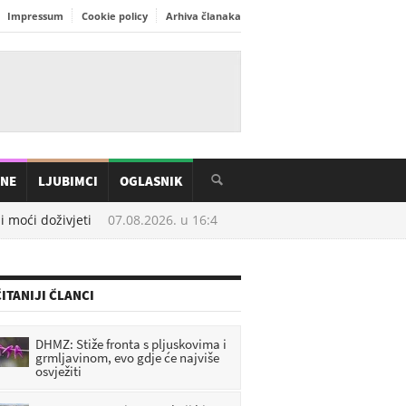
Impressum
Cookie policy
Arhiva članaka
INE
LJUBIMCI
OGLASNIK
moći doživjeti
07.08.2026. u
16:41
Krtice vam uništavaju vrt? Ispr
ITANIJI ČLANCI
DHMZ: Stiže fronta s pljuskovima i
grmljavinom, evo gdje će najviše
osvježiti