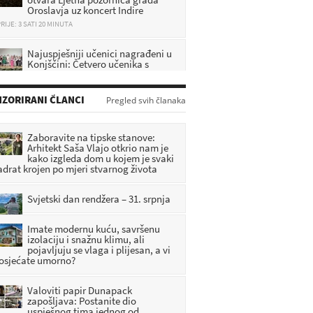
Oroslavja uz koncert Indire
RIJE: 3 SATI 20 MINUTA
Najuspješniji učenici nagrađeni u
Konjščini: Četvero učenika s
prosjekom 5,0 primilo po 200 eura
RIJE: 3 SATI 42 MINUTA
ZORIRANI ČLANCI
Pregled svih članaka
Veliki Tabor dobiva novu
atrakciju: Ulaže se 1,2 milijuna
eura, evo što će sve posjetitelji
Zaboravite na tipske stanove:
ći doživjeti
Arhitekt Saša Vlajo otkrio nam je
RIJE: 2 SATI
kako izgleda dom u kojem je svaki
adrat krojen po mjeri stvarnog života
Prva uspomena na život u
Zagorju: Svaka beba rođena u
Svjetski dan rendžera – 31. srpnja
zabočkom rodilištu dobiva
seban dar
Imate modernu kuću, savršenu
RIJE: 2 SATI 41 MINUTA
izolaciju i snažnu klimu, ali
pojavljuju se vlaga i plijesan, a vi
 osjećate umorno?
Valoviti papir Dunapack
zapošljava: Postanite dio
uspješnog tima jednog od