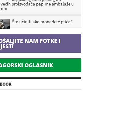
jvećih proizvođača papirne ambalaže u
ropi
Što učiniti ako pronađete ptića?
OŠALJITE NAM FOTKE I
IJEST!
AGORSKI OGLASNIK
EBOOK