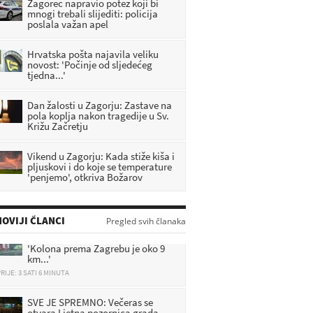
Zagorec napravio potez koji bi
mnogi trebali slijediti: policija
poslala važan apel
Hrvatska pošta najavila veliku
novost: 'Počinje od sljedećeg
tjedna...'
Dan žalosti u Zagorju: Zastave na
pola koplja nakon tragedije u Sv.
Križu Začretju
Vikend u Zagorju: Kada stiže kiša i
pljuskovi i do koje se temperature
'penjemo', otkriva Božarov
OVIJI ČLANCI
Pregled svih članaka
Zbog nesreće zatvorili autocestu:
'Kolona prema Zagrebu je oko 9
km...'
RIJE: 3 SATI 6 MINUTA
SVE JE SPREMNO: Večeras se
otvara Ljetna pozornica grada