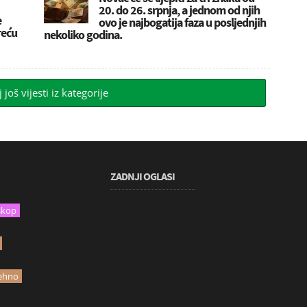
20. do 26. srpnja, a jednom od njih
e
ovo je najbogatija faza u posljednjih
reću
nekoliko godina.
j još vijesti iz kategorije
ZADNJI OGLASI
skop
ehno