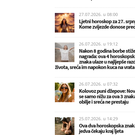
27.07.2026. u
08:00
Ljetni horoskop za 27. srpn
Kome zvijezde donose preo
26.07.2026. u
19:12
Nakon 8 godina borbe stiž
nagrada: ova 4 horoskopsk
znaka ulaze u najljepše raz
života, sreća im napokon kuca na vrata
26.07.2026. u
07:32
Kolovoz puni džepove: Nov
se samo nižu za ova 3 znak
obilje i sreća ne prestaju
25.07.2026. u
14:29
Ova dva horoskopska znak
jedva čekaju kraj ljeta