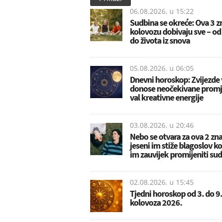
06.08.2026. u
15:22
Sudbina se okreće: Ova 3 z
kolovozu dobivaju sve – od
do života iz snova
05.08.2026. u
06:05
Dnevni horoskop: Zvijezde
donose neočekivane promj
val kreativne energije
03.08.2026. u
20:46
Nebo se otvara za ova 2 zn
jeseni im stiže blagoslov ko
im zauvijek promijeniti su
02.08.2026. u
15:45
Tjedni horoskop od 3. do 9.
kolovoza 2026.