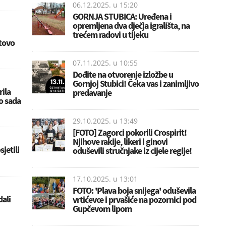
06.12.2025. u
15:20
GORNJA STUBICA: Uređena i
opremljena dva dječja igrališta, na
trećem radovi u tijeku
tovo
07.11.2025. u
10:55
Dođite na otvorenje izložbe u
Gornjoj Stubici! Čeka vas i zanimljivo
rila
predavanje
o sada
29.10.2025. u
13:49
[FOTO] Zagorci pokorili Crospirit!
Njihove rakije, likeri i ginovi
jetili
oduševili stručnjake iz cijele regije!
17.10.2025. u
13:01
FOTO: 'Plava boja snijega' oduševila
dali
vrtićevce i prvašiće na pozornici pod
Gupčevom lipom