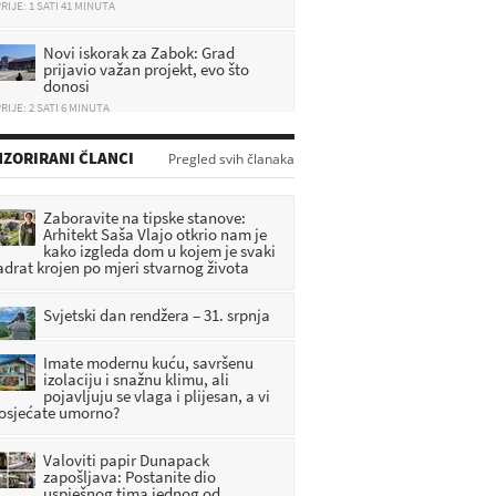
Novi iskorak za Zabok: Grad
prijavio važan projekt, evo što
donosi
RIJE: 2 SATI 6 MINUTA
Suša pustoši hrvatske pašnjake,
uginulo preko 10 životinja:
ZORIRANI ČLANCI
Pregled svih članaka
'Mladunčad slijedi majke i umire
mulju'
RIJE: 35 MINUTA
Zaboravite na tipske stanove:
Arhitekt Saša Vlajo otkrio nam je
kako izgleda dom u kojem je svaki
Uhićen općinski načelnik: Sumnja
adrat krojen po mjeri stvarnog života
se da je susjedu prijetio smrću
RIJE: 55 MINUTA
Svjetski dan rendžera – 31. srpnja
Imate modernu kuću, savršenu
izolaciju i snažnu klimu, ali
pojavljuju se vlaga i plijesan, a vi
 osjećate umorno?
Valoviti papir Dunapack
zapošljava: Postanite dio
uspješnog tima jednog od