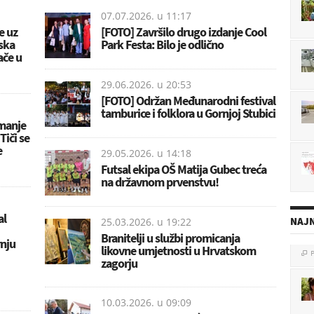
07.07.2026. u
11:17
e uz
[FOTO] Završilo drugo izdanje Cool
ska
Park Festa: Bilo je odlično
ače u
29.06.2026. u
20:53
[FOTO] Održan Međunarodni festival
tamburice i folklora u Gornjoj Stubici
imanje
Tiči se
e
29.05.2026. u
14:18
Futsal ekipa OŠ Matija Gubec treća
na državnom prvenstvu!
al
NAJN
25.03.2026. u
19:22
Branitelji u službi promicanja
rnju
P

likovne umjetnosti u Hrvatskom
zagorju
10.03.2026. u
09:09
P
