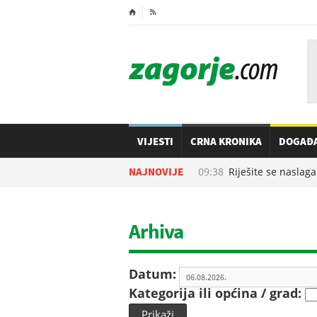
⌂

VIJESTI
CRNA KRONIKA
DOGAĐ
06.08.2026. u
NAJNOVIJE
09:38
Riješite se naslaga 
Arhiva
Datum:
Kategorija ili općina / grad:
Prikaži