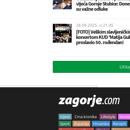
vijeća Gornje Stubice: Don
su važne odluke
28.09.2025. u
21:45
[FOTO] Velikim slavljeničk
koncertom KUD 'Matija Gu
proslavio 50. rođendan!
Učita
Vijesti
Crna kronika
Lifestyle
Horo
Sport
Županija
Hrvatska
Recepti