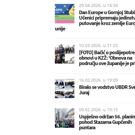
29.04.2026. u
14:34
Dan Europe u Gornjoj Stubi
Učenici pripremaju jedinst
putovanje kroz zemlje Eur
unije
10.03.2026. u
11:25
[FOTO] Bačić o poslijepotre
obnovi u KZŽ: 'Obnova na
području ove županije je pri
16.02.2026. u
19:09
Biralo se vodstvo UBDR Sve
Juraj
09.02.2026. u
10:15
Uspješno održan 56. planin
pohod Stazama Gupčenih
puntara