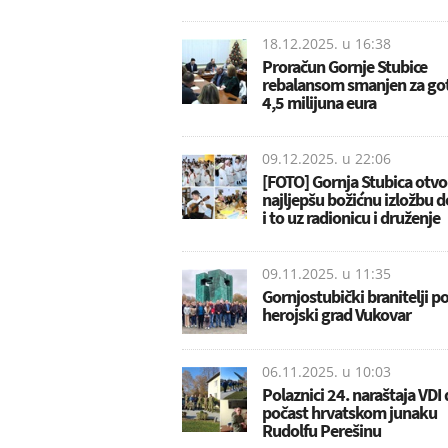
18.12.2025. u
16:38
Proračun Gornje Stubice
rebalansom smanjen za go
4,5 milijuna eura
09.12.2025. u
22:06
[FOTO] Gornja Stubica otvo
najljepšu božićnu izložbu d
i to uz radionicu i druženje
09.11.2025. u
11:35
Gornjostubički branitelji pos
herojski grad Vukovar
06.11.2025. u
10:03
Polaznici 24. naraštaja VDI 
počast hrvatskom junaku
Rudolfu Perešinu