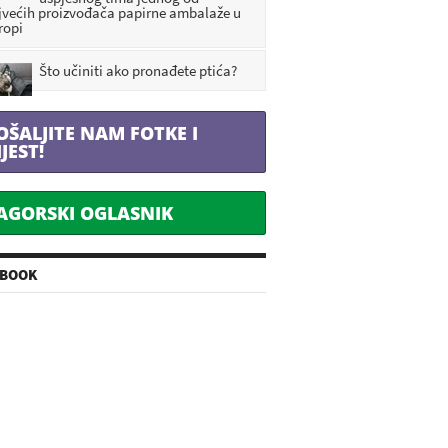
jvećih proizvođača papirne ambalaže u
ropi
Što učiniti ako pronađete ptića?
OŠALJITE NAM FOTKE I
IJEST!
AGORSKI OGLASNIK
EBOOK