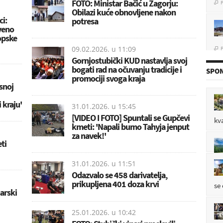
FOTO: Ministar Bačić u Zagorju:
Obilazi kuće obnovljene nakon
ci:
potresa
veno
opske
P

09.02.2026. u
11:09
Gornjostubički KUD nastavlja svoj
bogati rad na očuvanju tradicije i
SPON
promociji svoga kraja
u 
snoj
P

 kraju'
31.01.2026. u
15:45
[VIDEO I FOTO] Spuntali se Gupčevi
kv
kmeti: 'Napali bumo Tahyja jenput
P
za navek!'

ti
31.01.2026. u
11:51
Odazvalo se 458 darivatelja,
prikupljena 401 doza krvi
se
arski
25.01.2026. u
10:42