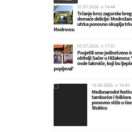
31.07.2026. u
14:44
Trčanje kroz zagorske breg
domaće delicije: Modrožan
utrka ponovno okuplja trk
Modrovcu
05.07.2026. u
17:01
Posjetili smo jedinstveno 
obitelji Sačer u Hižakovcu: '
ovde takmiče, koji bu ljepš
popijeval'
16.06.2026. u
16:45
Međunarodni festiv
tamburice i folklora
ponovno stiže u Go
Stubicu