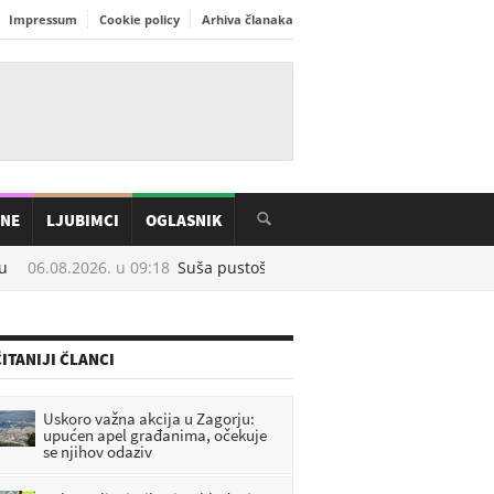
Impressum
Cookie policy
Arhiva članaka
INE
LJUBIMCI
OGLASNIK
06.08.2026. u
09:18
Suša pustoši hrvatske pašnjake, uginulo prek
ITANIJI ČLANCI
Uskoro važna akcija u Zagorju:
upućen apel građanima, očekuje
se njihov odaziv