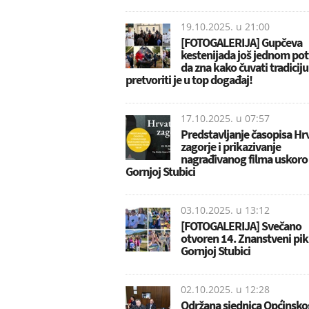
19.10.2025. u
21:00
[FOTOGALERIJA] Gupčeva
kestenijada još jednom pot
da zna kako čuvati tradiciju 
pretvoriti je u top događaj!
17.10.2025. u
07:57
Predstavljanje časopisa Hr
zagorje i prikazivanje
nagrađivanog filma uskoro
Gornjoj Stubici
03.10.2025. u
13:12
[FOTOGALERIJA] Svečano
otvoren 14. Znanstveni pik
Gornjoj Stubici
02.10.2025. u
12:28
Održana sjednica Općinsko