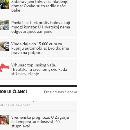
Zaboravljeni trikovi za hlađenje
doma: Ovako su to radile naše
bake
Povlači se lijek protiv bolova koji
mnogi koriste: U Hrvatskoj nema
odgovarajuće zamjene
Vlada daje do 15.000 eura za
kupnju automobila: Evo tko ima
pravo na potporu
Vrhunac toplinskog vala,
Hrvatska ‘u crvenom’, evo kada
stiže osvježenje
Dan žalosti u Zagorju: Zastave na
pola koplja nakon tragedije u Sv.
OVIJI ČLANCI
Pregled svih članaka
Križu Začretju
RIJE: 1 SATI 15 MINUTA
Vremenska prognoza: U Zagorju
će temperature dosezati 40
stupnjeva!
RIJE: 1 SATI 41 MINUTA