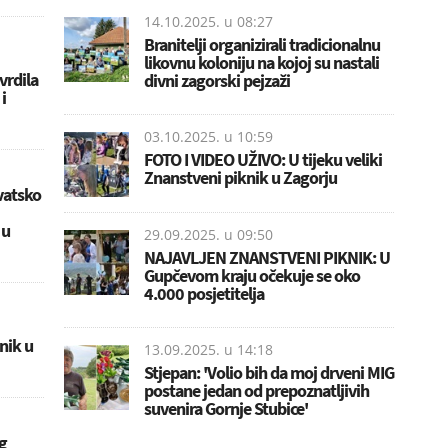
14.10.2025. u
08:27
Branitelji organizirali tradicionalnu
likovnu koloniju na kojoj su nastali
vrdila
divni zagorski pejzaži
i
03.10.2025. u
10:59
FOTO I VIDEO UŽIVO: U tijeku veliki
Znanstveni piknik u Zagorju
vatsko
 u
29.09.2025. u
09:50
NAJAVLJEN ZNANSTVENI PIKNIK: U
Gupčevom kraju očekuje se oko
4.000 posjetitelja
nik u
13.09.2025. u
14:18
Stjepan: 'Volio bih da moj drveni MIG
postane jedan od prepoznatljivih
suvenira Gornje Stubice'
g