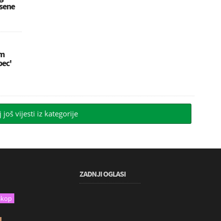
esene
im
bec'
j još vijesti iz kategorije
ZADNJI OGLASI
skop