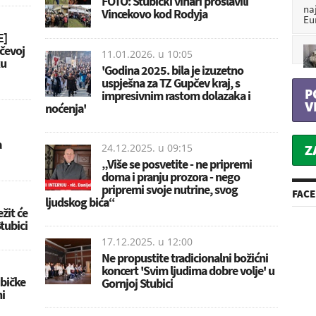
FOTO: Stubički vinari proslavili
na
Vincekovo kod Rodyja
Eu
E]
čevoj
11.01.2026. u
10:05
ku
'Godina 2025. bila je izuzetno
uspješna za TZ Gupčev kraj, s
P
impresivnim rastom dolazaka i
V
noćenja'
a
24.12.2025. u
09:15
Z
„Više se posvetite - ne pripremi
doma i pranju prozora - nego
pripremi svoje nutrine, svog
FAC
ljudskog bića“
žit će
tubici
17.12.2025. u
12:00
Ne propustite tradicionalni božićni
koncert 'Svim ljudima dobre volje' u
bičke
Gornjoj Stubici
ni