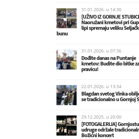
31.01.2026. u
14:30
[UŽIVO IZ GORNJE STUBIC
Naoružani kmetovi pri Gup
lipi spremaju veliku Seljač
bunu
31.01.2026. u
07:36
Dođite danas na Puntanje
kmetov: Budite dio bitke z
pravicu!
22.01.2026. u
13:34
Blagdan svetog Vinka obilje
se tradicionalno u Gornjoj S
29.12.2025. u
20:00
[FOTOGALERIJA] Gornjostu
udruge održale tradicional
Božićni koncert