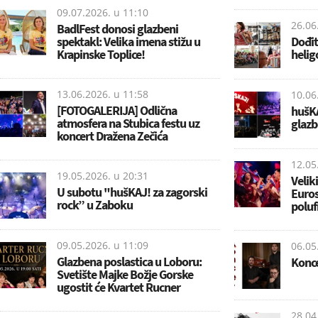
09.07.2026. u
11:10
26.06
BadlFest donosi glazbeni
spektakl: Velika imena stižu u
Dođi
Krapinske Toplice!
helig
13.06.2026. u
11:58
10.06
[FOTOGALERIJA] Odlična
hušKA
atmosfera na Stubica festu uz
glazb
koncert Dražena Zečića
12.05
19.05.2026. u
20:31
Velik
U subotu "hušKAJ! za zagorski
Euro
rock” u Zaboku
poluf
09.05.2026. u
11:09
06.05
Glazbena poslastica u Loboru:
Konce
Svetište Majke Božje Gorske
ugostit će Kvartet Rucner
28.04