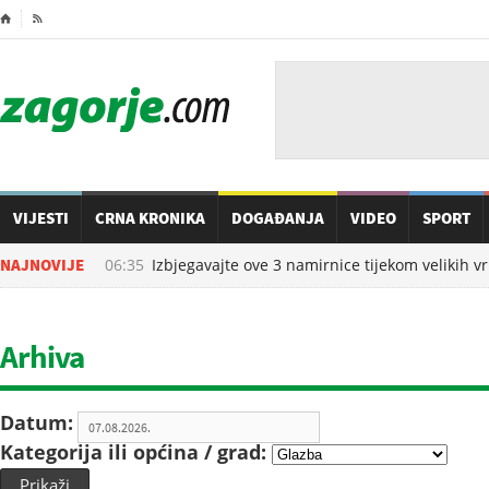
⌂

VIJESTI
CRNA KRONIKA
DOGAĐANJA
VIDEO
SPORT
07.08.2026. u
NAJNOVIJE
06:35
Izbjegavajte ove 3 namirnice tijekom velikih vru
Arhiva
Datum:
Kategorija ili općina / grad:
Prikaži