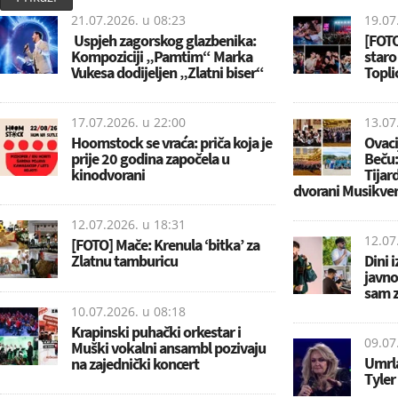
21.07.2026. u
08:23
19.07
Uspjeh zagorskog glazbenika:
[FOTO
Kompoziciji „Pamtim“ Marka
staro
Vukesa dodijeljen „Zlatni biser“
Topl
17.07.2026. u
22:00
13.07
Hoomstock se vraća: priča koja je
Ovaci
prije 20 godina započela u
Beču:
kinodvorani
Tijar
dvorani Musikve
12.07.2026. u
18:31
12.07
[FOTO] Mače: Krenula ‘bitka’ za
Zlatnu tamburicu
Dini 
javno
sam z
10.07.2026. u
08:18
Krapinski puhački orkestar i
09.07
Muški vokalni ansambl pozivaju
Umrla
na zajednički koncert
Tyler