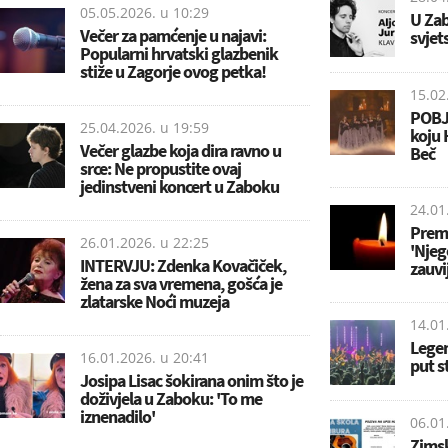
05.05.2026. u
10:29
U Zab
Večer za pamćenje u najavi:
svjet
Popularni hrvatski glazbenik
stiže u Zagorje ovog petka!
15.02
POBJ
25.04.2026. u
19:59
koju 
Večer glazbe koja dira ravno u
Beč
srce: Ne propustite ovaj
jedinstveni koncert u Zaboku
24.01
Premi
26.01.2026. u
22:25
'Njeg
INTERVJU: Zdenka Kovačiček,
zauvi
žena za sva vremena, gošća je
zlatarske Noći muzeja
14.01
Legen
16.01.2026. u
20:41
put s
Josipa Lisac šokirana onim što je
doživjela u Zaboku: 'To me
iznenadilo'
06.01
Zimsk