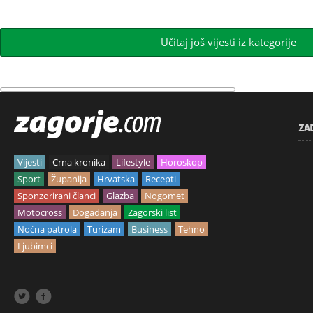
Učitaj još vijesti iz kategorije
ZA
Vijesti
Crna kronika
Lifestyle
Horoskop
Sport
Županija
Hrvatska
Recepti
Sponzorirani članci
Glazba
Nogomet
Motocross
Događanja
Zagorski list
Noćna patrola
Turizam
Business
Tehno
Ljubimci

