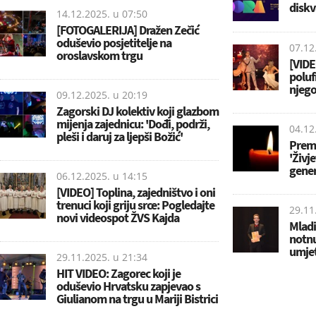
diskv
14.12.2025. u
07:50
[FOTOGALERIJA] Dražen Zečić
oduševio posjetitelje na
07.12
oroslavskom trgu
[VIDE
poluf
njego
09.12.2025. u
20:19
Zagorski DJ kolektiv koji glazbom
mijenja zajednicu: 'Dođi, podrži,
04.12
pleši i daruj za ljepši Božić'
Premi
'Živj
gener
06.12.2025. u
14:15
[VIDEO] Toplina, zajedništvo i oni
trenuci koji griju srce: Pogledajte
29.11
novi videospot ŽVS Kajda
Mladi
notnu
umje
29.11.2025. u
21:34
HIT VIDEO: Zagorec koji je
oduševio Hrvatsku zapjevao s
Giulianom na trgu u Mariji Bistrici