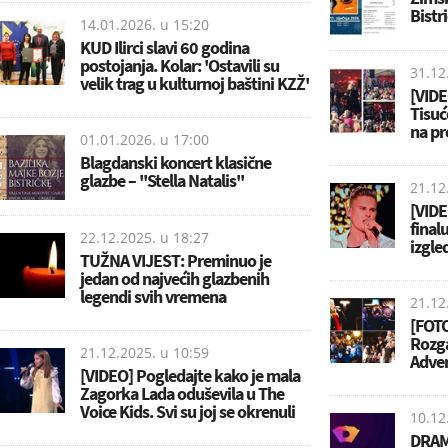
Bistri
14.01.2026. u
15:20
KUD Ilirci slavi 60 godina
postojanja. Kolar: 'Ostavili su
31.12
velik trag u kulturnoj baštini KZŽ'
[VIDE
Tisuć
na p
01.01.2026. u
17:00
Blagdanski koncert klasične
glazbe – ''Stella Natalis''
21.12
[VIDE
final
22.12.2025. u
18:27
izgle
TUŽNA VIJEST: Preminuo je
jedan od najvećih glazbenih
legendi svih vremena
21.12
[FOTO
Rozga
21.12.2025. u
10:59
Adve
[VIDEO] Pogledajte kako je mala
Zagorka Lada oduševila u The
Voice Kids. Svi su joj se okrenuli
10.12
DRAMA