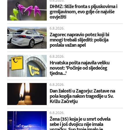
6.8.2026.
DHMZ: Stiže fronta s pljuskovima i
grmljavinom, evo gdje će najviše
osvježiti
6.8.2026.
Zagorec napravio potez koji bi
mnogi trebali slijediti: policija
poslala važan apel
6.8.2026.
Hrvatska pošta najavila veliku
novost: 'Počinje od sljedećeg
tjedna...'
6.8.2026.
Dan žalosti u Zagorju: Zastave na
pola koplja nakon tragedije u Sv.
Križu Začretju
6.8.2026.
Žena (35) koja je u smrt odvela
sebe i još dvojicu nije imala
vozačku. Svo troje imalo je