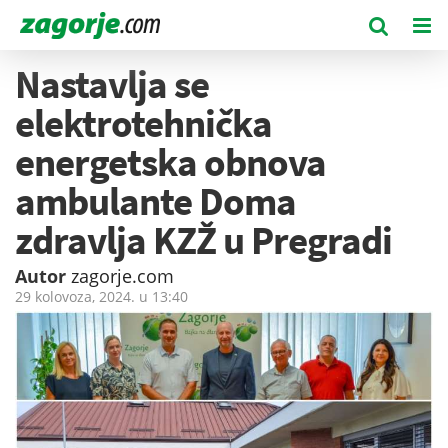
Nastavlja se
elektrotehnička
energetska obnova
ambulante Doma
zdravlja KZŽ u Pregradi
Autor
zagorje.com
29 kolovoza, 2024. u
13:40