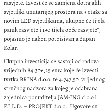
rasvjete. Izvest će se zamjena dotrajalih
svjetiljki unutarnjeg prostora na 3 etaže sa
novim LED svjetiljkama, ukupno 62 tijela
panik rasvjete i 190 tijela opće rasvjete“,
pojasnio je nakon potpisivanja župan
Kolar.
Ukupna investicija se sastoji od radova
vrijednih 84.306,25 eura koje će izvesti
tvrtka BRINA d.o.o. te 4.747,50 vrijednog
stručnog nadzora za kojeg je odabrana
zajednica ponuditelja JAM-ING d.o.o i
F.I.L.D. – PROJEKT d.o.o.. Ugovore su