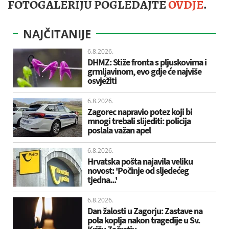
FOTOGALERIJU POGLEDAJTE
OVDJE
.
NAJČITANIJE
6.8.2026.
DHMZ: Stiže fronta s pljuskovima i
grmljavinom, evo gdje će najviše
osvježiti
6.8.2026.
Zagorec napravio potez koji bi
mnogi trebali slijediti: policija
poslala važan apel
6.8.2026.
Hrvatska pošta najavila veliku
novost: 'Počinje od sljedećeg
tjedna...'
6.8.2026.
Dan žalosti u Zagorju: Zastave na
pola koplja nakon tragedije u Sv.