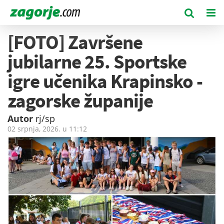
[FOTO] Završene
jubilarne 25. Sportske
igre učenika Krapinsko -
zagorske županije
Autor
rj/sp
02 srpnja, 2026. u
11:12