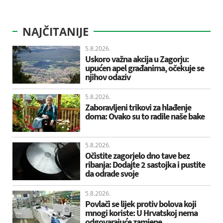
NAJČITANIJE
5.8.2026.
Uskoro važna akcija u Zagorju:
upućen apel građanima, očekuje se
njihov odaziv
5.8.2026.
Zaboravljeni trikovi za hlađenje
doma: Ovako su to radile naše bake
5.8.2026.
Očistite zagorjelo dno tave bez
ribanja: Dodajte 2 sastojka i pustite
da odrade svoje
5.8.2026.
Povlači se lijek protiv bolova koji
mnogi koriste: U Hrvatskoj nema
odgovarajuće zamjene