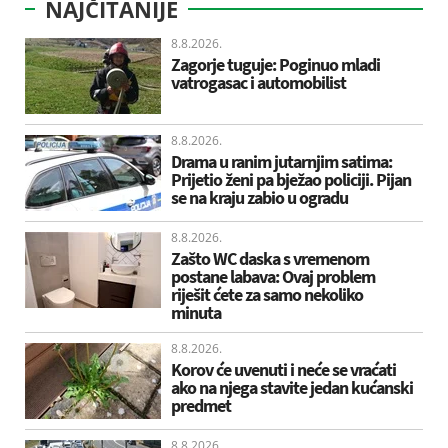
NAJČITANIJE
8.8.2026.
Zagorje tuguje: Poginuo mladi
vatrogasac i automobilist
8.8.2026.
Drama u ranim jutarnjim satima:
Prijetio ženi pa bježao policiji. Pijan
se na kraju zabio u ogradu
8.8.2026.
Zašto WC daska s vremenom
postane labava: Ovaj problem
riješit ćete za samo nekoliko
minuta
8.8.2026.
Korov će uvenuti i neće se vraćati
ako na njega stavite jedan kućanski
predmet
8.8.2026.