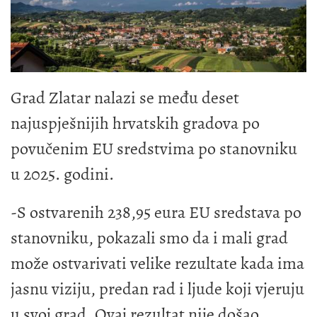
Grad Zlatar nalazi se među deset
najuspješnijih hrvatskih gradova po
povučenim EU sredstvima po stanovniku
u 2025. godini.
-S ostvarenih 238,95 eura EU sredstava po
stanovniku, pokazali smo da i mali grad
može ostvarivati velike rezultate kada ima
jasnu viziju, predan rad i ljude koji vjeruju
u svoj grad. Ovaj rezultat nije došao