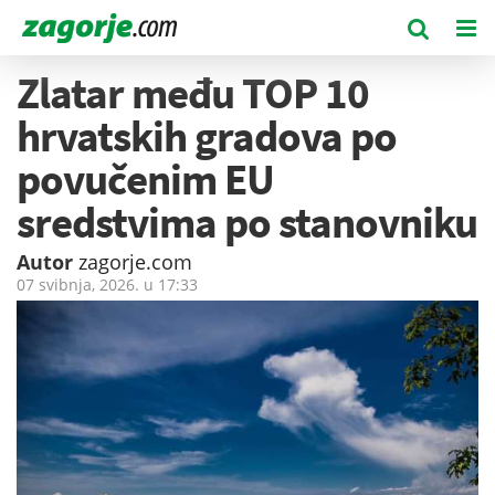
Zlatar među TOP 10
hrvatskih gradova po
povučenim EU
sredstvima po stanovniku
Autor
zagorje.com
07 svibnja, 2026. u
17:33