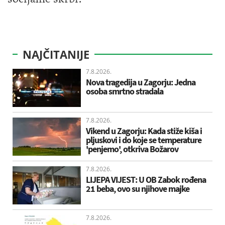
NAJČITANIJE
7.8.2026.
Nova tragedija u Zagorju: Jedna
osoba smrtno stradala
7.8.2026.
Vikend u Zagorju: Kada stiže kiša i
pljuskovi i do koje se temperature
'penjemo', otkriva Božarov
7.8.2026.
LIJEPA VIJEST: U OB Zabok rođena
21 beba, ovo su njihove majke
7.8.2026.