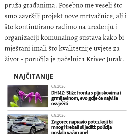
pruža građanima. Posebno me veseli što
smo završili projekt nove mrtvačnice, ali i
što kontinuirano radimo na uređenju i
organizaciji komunalnog sustava kako bi
mještani imali što kvalitetnije uvjete za
život - poručila je načelnica Krivec Jurak.
NAJČITANIJE
6.8.2026.
DHMZ: Stiže fronta s pljuskovima i
grmljavinom, evo gdje će najviše
osvježiti
6.8.2026.
Zagorec napravio potez koji bi
mnogi trebali slijediti: policija
poslala važan apel