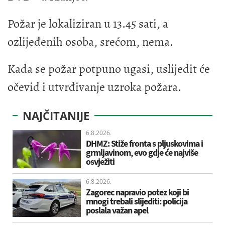
Požar je lokaliziran u 13.45 sati, a
ozlijeđenih osoba, srećom, nema.
Kada se požar potpuno ugasi, uslijedit će
očevid i utvrđivanje uzroka požara.
NAJČITANIJE
6.8.2026.
DHMZ: Stiže fronta s pljuskovima i
grmljavinom, evo gdje će najviše
osvježiti
6.8.2026.
Zagorec napravio potez koji bi
mnogi trebali slijediti: policija
poslala važan apel