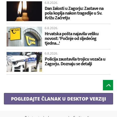
6.8.2026.
Dan žalosti u Zagorju: Zastave na
pola koplja nakon tragedije u Sv.
Križu Začretju
6.8.2026.
Hrvatska pošta najavila veliku
novost: 'Počinje od sljedećeg
tjedna...'
6.8.2026.
Policija zaustavila trojicu vozača u
Zagorju. Doznaju se detalji
POGLEDAJTE ČLANAK U DESKTOP VERZIJI