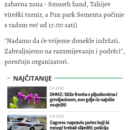
zabavna zona - Smooth band, Tahijev
viteški turnir, a Fun park Sementa počinje
s radom već od 17.00 sati)
''Nadamo da će vrijeme donekle izdržati.
Zahvaljujemo na razumijevanju i podršci'',
poručuju organizatori.
NAJČITANIJE
6.8.2026.
DHMZ: Stiže fronta s pljuskovima i
grmljavinom, evo gdje će najviše
osvježiti
6.8.2026.
Zagorec napravio potez koji bi
mnogi trebali slijediti: policija