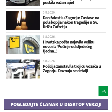
poslala važan apel
6.8.2026.
Dan žalosti u Zagorju: Zastave na
pola koplja nakon tragedije u Sv.
Križu Začretju
6.8.2026.
Hrvatska pošta najavila veliku
novost: 'Počinje od sljedećeg
tjedna...'
6.8.2026.
Policija zaustavila trojicu vozača u
Zagorju. Doznaju se detalji
POGLEDAJTE ČLANAK U DESKTOP VERZIJI