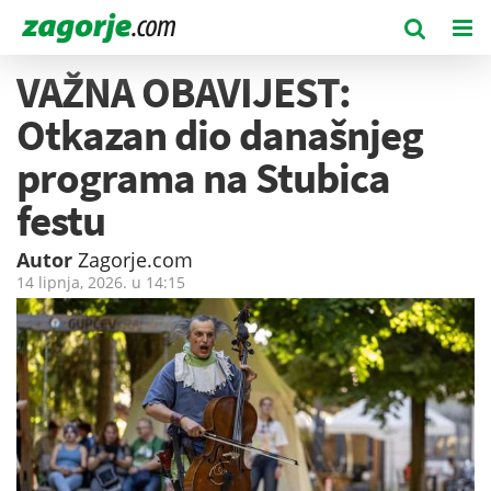
VAŽNA OBAVIJEST:
Otkazan dio današnjeg
programa na Stubica
festu
Autor
Zagorje.com
14 lipnja, 2026. u
14:15