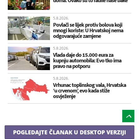
doma: Ovako su to radile naše bake
5.8.2026.
Povlači se lijek protiv bolova koji
mnogi koriste: U Hrvatskoj nema
odgovarajuće zamjene
5.8.2026.
Vlada daje do 15.000 eura za
kupnju automobila: Evo tko ima
pravo na potporu
5.8.2026.
Vrhunac toplinskog vala, Hrvatska
‘u crvenom’, evo kada stiže
osvježenje
POGLEDAJTE ČLANAK U DESKTOP VERZIJI