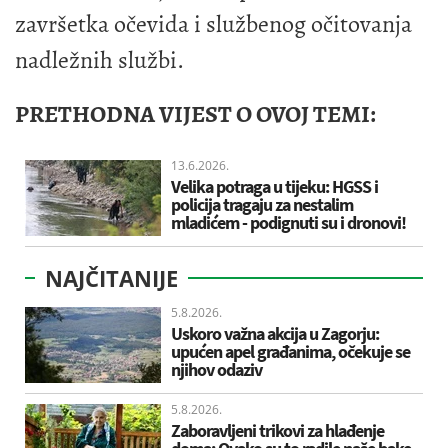
završetka očevida i službenog očitovanja
nadležnih službi.
PRETHODNA VIJEST O OVOJ TEMI:
13.6.2026.
Velika potraga u tijeku: HGSS i
policija tragaju za nestalim
mladićem - podignuti su i dronovi!
NAJČITANIJE
5.8.2026.
Uskoro važna akcija u Zagorju:
upućen apel građanima, očekuje se
njihov odaziv
5.8.2026.
Zaboravljeni trikovi za hlađenje