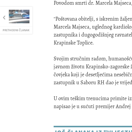
Povodom smrti dr. Marcela Majseca, 
''Poštovana obitelji, s iskrenim žalj
Marcela Majseca, uglednog kardiolo
PRETHODNI ČLANAK
zastupnika i dugogodišnjeg ravnatel
Krapinske Toplice.
Svojim stručnim radom, humanošću i
javnom životu Krapinsko-zagorske žu
čovjeka koji je desetljećima nesebičn
zastupnik u Saboru RH dao je vrij
U ovim teškim trenucima primite izra
napisao je u sućuti premijer Andrej