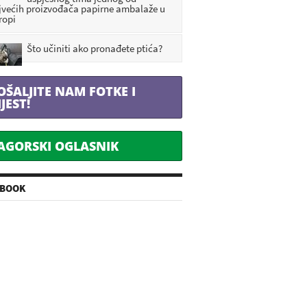
jvećih proizvođača papirne ambalaže u
ropi
Što učiniti ako pronađete ptića?
OŠALJITE NAM FOTKE I
IJEST!
AGORSKI OGLASNIK
EBOOK