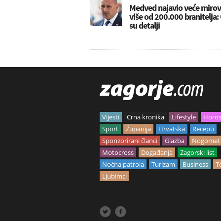
Medved najavio veće mirov
više od 200.000 branitelja:
su detalji
Vijesti
Crna kronika
Lifestyle
Horo
Sport
Županija
Hrvatska
Recepti
Sponzorirani članci
Glazba
Nogomet
Motocross
Događanja
Zagorski list
Noćna patrola
Turizam
Business
T
Ljubimci

