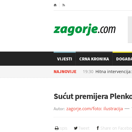
⌂

VIJESTI
CRNA KRONIKA
DOGAĐ
07.08.2026. u
NAJNOVIJE
19:30
Hitna intervencija: 
Sućut premijera Plenkov
zagorje.com/foto: ilustracija
Autor:
ispis
Tweet
Share on Facebo