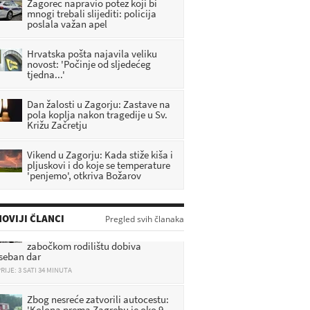
Zagorec napravio potez koji bi
mnogi trebali slijediti: policija
poslala važan apel
Hrvatska pošta najavila veliku
novost: 'Počinje od sljedećeg
tjedna...'
Dan žalosti u Zagorju: Zastave na
pola koplja nakon tragedije u Sv.
Križu Začretju
Vikend u Zagorju: Kada stiže kiša i
pljuskovi i do koje se temperature
'penjemo', otkriva Božarov
Prva uspomena na život u
OVIJI ČLANCI
Pregled svih članaka
Zagorju: Svaka beba rođena u
zabočkom rodilištu dobiva
seban dar
RIJE: 3 SATI 34 MINUTA
Zbog nesreće zatvorili autocestu:
'Kolona prema Zagrebu je oko 9