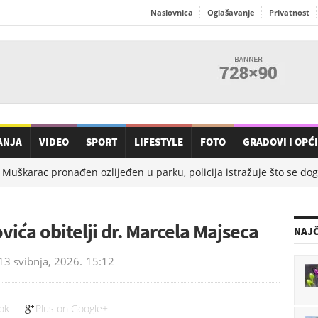
Naslovnica
Oglašavanje
Privatnost
ANJA
VIDEO
SPORT
LIFESTYLE
FOTO
GRADOVI I OPĆ
Muškarac pronađen ozlijeđen u parku, policija istražuje što se dogo
ića obitelji dr. Marcela Majseca
NAJČ
13 svibnja, 2026.
15:12
ok
Plus on Google+