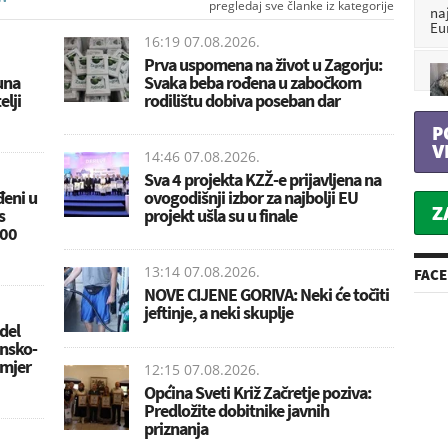
"
pregledaj sve članke iz kategorije
na
Eu
16:19 07.08.2026.
Prva uspomena na život u Zagorju:
juna
Svaka beba rođena u zabočkom
elji
rodilištu dobiva poseban dar
P
V
14:46 07.08.2026.
Sva 4 projekta KZŽ-e prijavljena na
đeni u
ovogodišnji izbor za najbolji EU
Z
s
projekt ušla su u finale
200
13:14 07.08.2026.
FAC
NOVE CIJENE GORIVA: Neki će točiti
jeftinje, a neki skuplje
del
insko-
imjer
12:15 07.08.2026.
Općina Sveti Križ Začretje poziva:
Predložite dobitnike javnih
priznanja