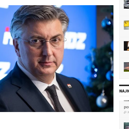
NAJN
po
P
