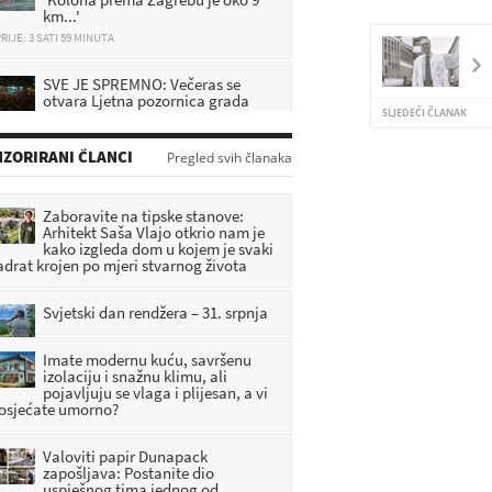
km...'
RIJE: 3 SATI 59 MINUTA
SVE JE SPREMNO: Večeras se
otvara Ljetna pozornica grada
Oroslavja uz koncert Indire
SLJEDEĆI ČLANAK
RIJE: 4 SATI 13 MINUTA
ZORIRANI ČLANCI
Pregled svih članaka
Hitna intervencija: Muškarac
pronađen ozlijeđen u parku,
policija istražuje što se dogodilo
Zaboravite na tipske stanove:
RIJE: 23 MINUTA
Arhitekt Saša Vlajo otkrio nam je
kako izgleda dom u kojem je svaki
adrat krojen po mjeri stvarnog života
Veliki Tabor dobiva novu
atrakciju: Ulaže se 1,2 milijuna
eura, evo što će sve posjetitelji
Svjetski dan rendžera – 31. srpnja
ći doživjeti
RIJE: 2 SATI 53 MINUTA
Imate modernu kuću, savršenu
izolaciju i snažnu klimu, ali
pojavljuju se vlaga i plijesan, a vi
 osjećate umorno?
Valoviti papir Dunapack
zapošljava: Postanite dio
uspješnog tima jednog od