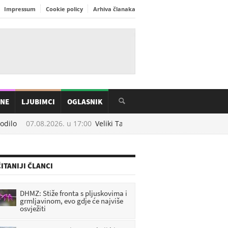
Impressum
Cookie policy
Arhiva članaka
INE
LJUBIMCI
OGLASNIK
dilo
07.08.2026. u
17:00
Veliki Tabor dobiva novu atrakciju: Ulaže 
ITANIJI ČLANCI
DHMZ: Stiže fronta s pljuskovima i
grmljavinom, evo gdje će najviše
osvježiti