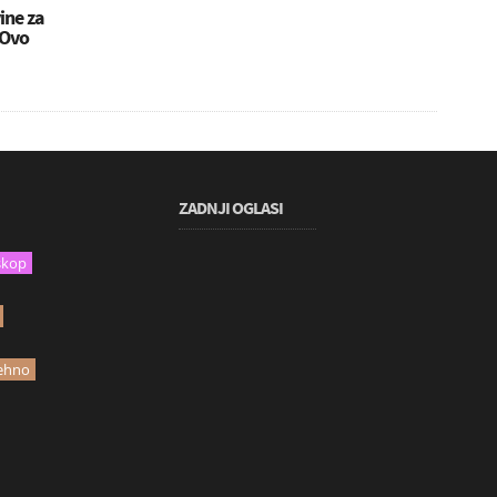
ine za
 Ovo
ZADNJI OGLASI
skop
ehno