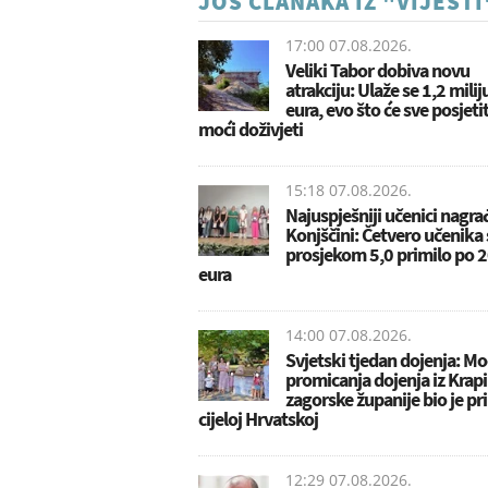
JOŠ ČLANAKA IZ "VIJESTI
17:00 07.08.2026.
Veliki Tabor dobiva novu
atrakciju: Ulaže se 1,2 mili
eura, evo što će sve posjetit
moći doživjeti
15:18 07.08.2026.
Najuspješniji učenici nagra
Konjščini: Četvero učenika 
prosjekom 5,0 primilo po 
eura
14:00 07.08.2026.
Svjetski tjedan dojenja: Mo
promicanja dojenja iz Krap
zagorske županije bio je pr
cijeloj Hrvatskoj
12:29 07.08.2026.