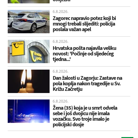
6.8.2026.
Zagorec napravio potez koji bi
mnogi trebali slijediti: policija
poslala važan apel
6.8.2026.
Hrvatska pošta najavila veliku
novost: 'Počinje od sljedećeg
tjedna...'
6.8.2026.
Dan žalosti u Zagorju: Zastave na
pola koplja nakon tragedije u Sv.
Križu Začretju
6.8.2026.
Žena (35) koja je u smrt odvela
sebe i još dvojicu nije imala
vozačku. Svo troje imalo je
policijski dosje