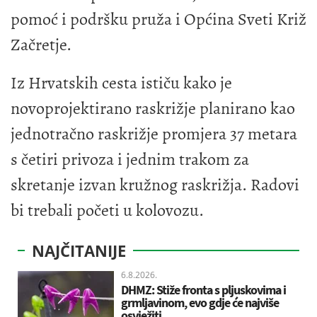
pomoć i podršku pruža i Općina Sveti Križ
Začretje.
Iz Hrvatskih cesta ističu kako je
novoprojektirano raskrižje planirano kao
jednotračno raskrižje promjera 37 metara
s četiri privoza i jednim trakom za
skretanje izvan kružnog raskrižja. Radovi
bi trebali početi u kolovozu.
NAJČITANIJE
6.8.2026.
DHMZ: Stiže fronta s pljuskovima i
grmljavinom, evo gdje će najviše
osvježiti