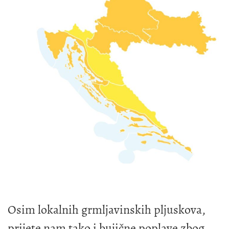
Osim lokalnih grmljavinskih pljuskova,
prijete nam tako i bujične poplave zbog