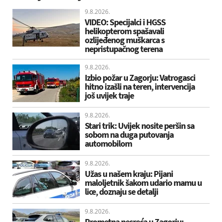
9.8.2026.
VIDEO: Specijalci i HGSS
helikopterom spašavali
ozlijeđenog muškarca s
nepristupačnog terena
9.8.2026.
Izbio požar u Zagorju: Vatrogasci
hitno izašli na teren, intervencija
još uvijek traje
9.8.2026.
Stari trik: Uvijek nosite peršin sa
sobom na duga putovanja
automobilom
9.8.2026.
Užas u našem kraju: Pijani
maloljetnik šakom udario mamu u
lice, doznaju se detalji
9.8.2026.
Prometna nesreća u Zagorju: