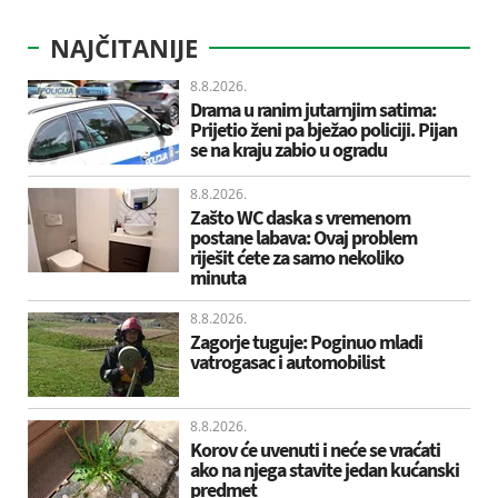
NAJČITANIJE
8.8.2026.
Drama u ranim jutarnjim satima:
Prijetio ženi pa bježao policiji. Pijan
se na kraju zabio u ogradu
8.8.2026.
Zašto WC daska s vremenom
postane labava: Ovaj problem
riješit ćete za samo nekoliko
minuta
8.8.2026.
Zagorje tuguje: Poginuo mladi
vatrogasac i automobilist
8.8.2026.
Korov će uvenuti i neće se vraćati
ako na njega stavite jedan kućanski
predmet