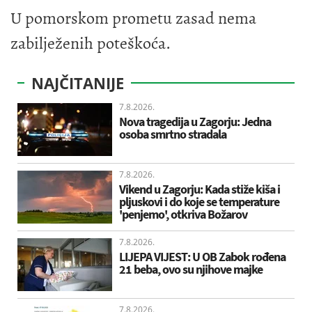
U pomorskom prometu zasad nema
zabilježenih poteškoća.
NAJČITANIJE
7.8.2026.
Nova tragedija u Zagorju: Jedna
osoba smrtno stradala
7.8.2026.
Vikend u Zagorju: Kada stiže kiša i
pljuskovi i do koje se temperature
'penjemo', otkriva Božarov
7.8.2026.
LIJEPA VIJEST: U OB Zabok rođena
21 beba, ovo su njihove majke
7.8.2026.