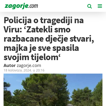
Policija o tragediji na
Viru: ‘Zatekli smo
razbacane dječje stvari,
majka je sve spasila
svojim tijelom‘
Autor
zagorje.com
18 kolovoza, 2024. u
20:16