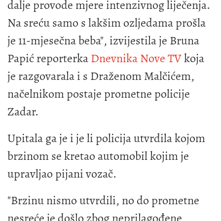
dalje provode mjere intenzivnog liječenja.
Na sreću samo s lakšim ozljedama prošla
je 11-mjesečna beba", izvijestila je Bruna
Papić reporterka
Dnevnika Nove TV
koja
je razgovarala i s Draženom Malčićem,
načelnikom postaje prometne policije
Zadar.
Upitala ga je i je li policija utvrdila kojom
brzinom se kretao automobil kojim je
upravljao pijani vozač.
"Brzinu nismo utvrdili, no do prometne
nesreće je došlo zbog neprilagođene