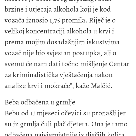
brzine i utjecaja alkohola koji je kod
vozača iznosio 1,75 promila. Riječ je o
velikoj koncentraciji alkohola u krvi i
prema mojim dosadašnjim iskustvima
vozač nije bio svjestan postupka, ali o
svemu će nam dati točno mišljenje Centar
za kriminalistička vještačenja nakon
analize krvi i mokraće", kaže Malčić.
Beba odbačena u grmlje
Bebu od 11 mjeseci očevici su pronašli jer
su iz grmlja čuli plač djeteta. Ona je tamo
odbačena najvjerojatnije iz dječjih kolica