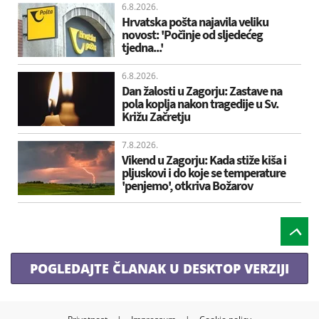
6.8.2026.
Hrvatska pošta najavila veliku
novost: 'Počinje od sljedećeg
tjedna...'
6.8.2026.
Dan žalosti u Zagorju: Zastave na
pola koplja nakon tragedije u Sv.
Križu Začretju
7.8.2026.
Vikend u Zagorju: Kada stiže kiša i
pljuskovi i do koje se temperature
'penjemo', otkriva Božarov
POGLEDAJTE ČLANAK U DESKTOP VERZIJI