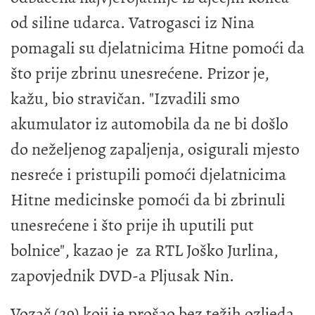
od siline udarca. Vatrogasci iz Nina
pomagali su djelatnicima Hitne pomoći da
što prije zbrinu unesrećene. Prizor je,
kažu, bio stravičan. "Izvadili smo
akumulator iz automobila da ne bi došlo
do neželjenog zapaljenja, osigurali mjesto
nesreće i pristupili pomoći djelatnicima
Hitne medicinske pomoći da bi zbrinuli
unesrećene i što prije ih uputili put
bolnice", kazao je za RTL Joško Jurlina,
zapovjednik DVD-a Pljusak Nin.
Vozač (29) koji je prošao bez težih ozljeda