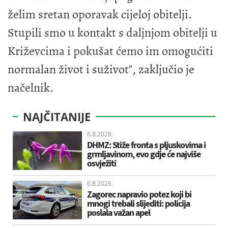
želim sretan oporavak cijeloj obitelji.
Stupili smo u kontakt s daljnjom obitelji u
Križevcima i pokušat ćemo im omogućiti
normalan život i suživot", zaključio je
načelnik.
NAJČITANIJE
6.8.2026.
DHMZ: Stiže fronta s pljuskovima i
grmljavinom, evo gdje će najviše
osvježiti
6.8.2026.
Zagorec napravio potez koji bi
mnogi trebali slijediti: policija
poslala važan apel