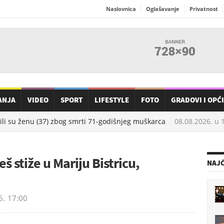
Naslovnica
Oglašavanje
Privatnost
ANJA
VIDEO
SPORT
LIFESTYLE
FOTO
GRADOVI I OPĆ
ili su ženu (37) zbog smrti 71-godišnjeg muškarca
08.08.2026. u
10
š stiže u Mariju Bistricu,
NAJČ
6.
17:00