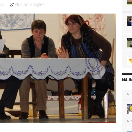
ok
Plus on Google+
NAJN
P

P
