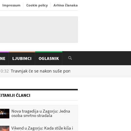
Impressum
Cookie policy
Arhiva članaka
INE
LJUBIMCI
OGLASNIK
:32
Travnjak će se nakon suše ponovno zazelenjeti ako izbjegnete 
ITANIJI ČLANCI
Nova tragedija u Zagorju: Jedna
osoba smrtno stradala
Vikend u Zagorju: Kada stiže kiša i