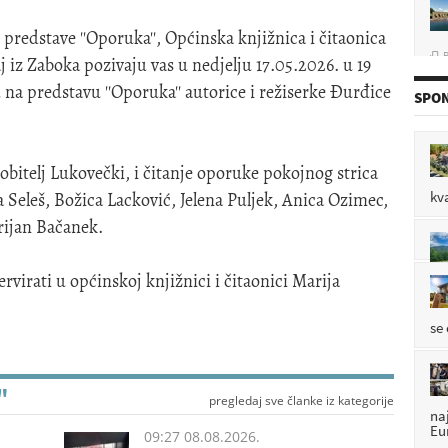
redstave ''Oporuka'', Općinska knjižnica i čitaonica
P

 iz Zaboka pozivaju vas u nedjelju 17.05.2026. u 19
 na predstavu ''Oporuka'' autorice i režiserke Đurđice
SPON
P

obitelj Lukovečki, i čitanje oporuke pokojnog strica
kv
 Seleš, Božica Lacković, Jelena Puljek, Anica Ozimec,
rijan Bačanek.
P

rvirati u općinskoj knjižnici i čitaonici Marija
se
"
pregledaj sve članke iz kategorije
na
Eu
09:27 08.08.2026.