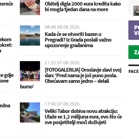
esreće
Obitelj digla 2000 eura kredita kako
bi mogla tjedan dana na more
P
08:48 08.08.2026.
V
Kada će se otvoriti bazen u
nekom
Pregradi? Iz Grada poslali važno
eokret:
upozorenje građanima
a
Z
21:22 07.08.2026.
[FOTOGALERIJA] Oroslavje slavi svoj
FAC
te gdje
dan: ‘Pred nama je još puno posla.
lone
Obećavam samo jedno – delali
bumo’
17:00 07.08.2026.
Jedna
Veliki Tabor dobiva novu atrakciju:
Ulaže se 1,2 milijuna eura, evo što će
sve posjetitelji moći doživjeti