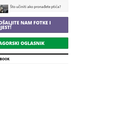
Što učiniti ako pronađete ptića?
OŠALJITE NAM FOTKE I
IJEST!
AGORSKI OGLASNIK
EBOOK