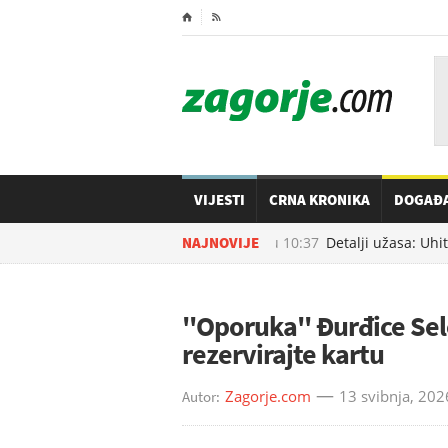
⌂

VIJESTI
CRNA KRONIKA
DOGAĐ
08.08.2026. u
NAJNOVIJE
10:37
Detalji užasa: Uhit
''Oporuka'' Đurđice Sele
rezervirajte kartu
Zagorje.com
13 svibnja, 202
Autor: