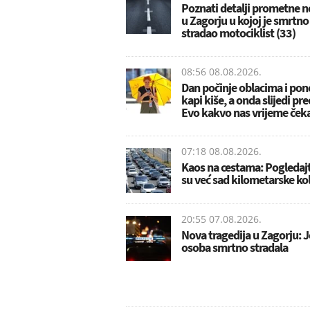
Poznati detalji prometne n
u Zagorju u kojoj je smrtno
stradao motociklist (33)
08:56 08.08.2026.
Dan počinje oblacima i po
kapi kiše, a onda slijedi pr
Evo kakvo nas vrijeme ček
07:18 08.08.2026.
Kaos na cestama: Pogledaj
su već sad kilometarske ko
20:55 07.08.2026.
Nova tragedija u Zagorju: 
osoba smrtno stradala