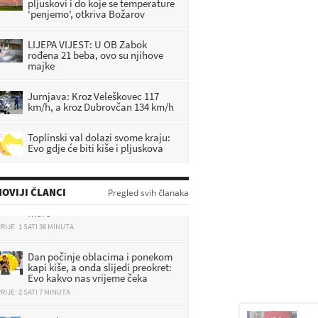
pljuskovi i do koje se temperature
'penjemo', otkriva Božarov
LIJEPA VIJEST: U OB Zabok
rođena 21 beba, ovo su njihove
majke
Jurnjava: Kroz Veleškovec 117
km/h, a kroz Dubrovčan 134 km/h
Toplinski val dolazi svome kraju:
Evo gdje će biti kiše i pljuskova
Obitelj digla 2000 eura kredita
OVIJI ČLANCI
kako bi mogla tjedan dana na
Pregled svih članaka
more
RIJE: 1 SATI 36 MINUTA
Dan počinje oblacima i ponekom
kapi kiše, a onda slijedi preokret:
Evo kakvo nas vrijeme čeka
RIJE: 2 SATI 7 MINUTA
Kada će se otvoriti bazen u