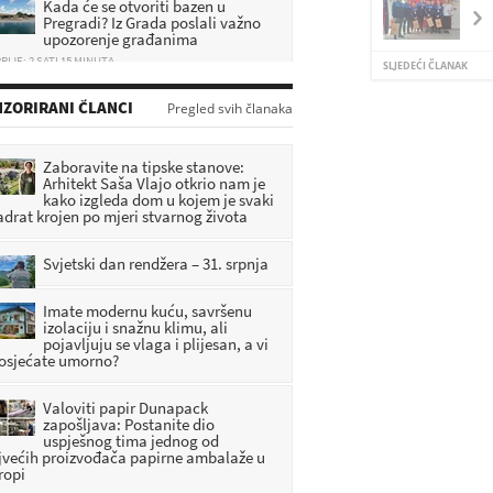
Pregradi? Iz Grada poslali važno
upozorenje građanima
RIJE: 2 SATI 15 MINUTA
SLJEDEĆI ČLANAK
Detalji užasa: Uhitili su ženu (37)
ZORIRANI ČLANCI
Pregled svih članaka
zbog smrti 71-godišnjeg
muškarca
RIJE: 26 MINUTA
Zaboravite na tipske stanove:
Arhitekt Saša Vlajo otkrio nam je
Poznati detalji prometne nesreće
kako izgleda dom u kojem je svaki
u Zagorju u kojoj je smrtno
adrat krojen po mjeri stvarnog života
stradao motociklist (33)
RIJE: 58 MINUTA
Svjetski dan rendžera – 31. srpnja
Imate modernu kuću, savršenu
izolaciju i snažnu klimu, ali
pojavljuju se vlaga i plijesan, a vi
 osjećate umorno?
Valoviti papir Dunapack
zapošljava: Postanite dio
uspješnog tima jednog od
jvećih proizvođača papirne ambalaže u
ropi