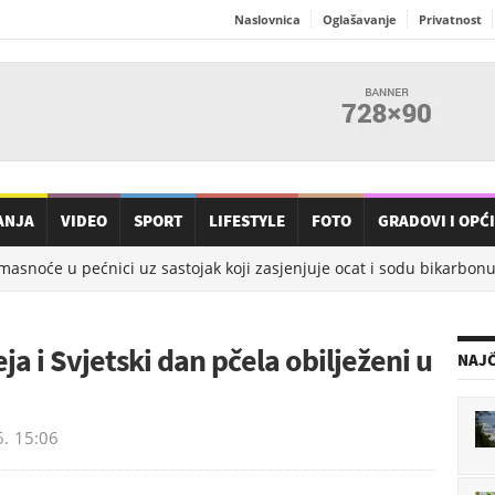
Naslovnica
Oglašavanje
Privatnost
ANJA
VIDEO
SPORT
LIFESTYLE
FOTO
GRADOVI I OPĆ
noće u pećnici uz sastojak koji zasjenjuje ocat i sodu bikarbonu
 i Svjetski dan pčela obilježeni u
NAJČ
6.
15:06