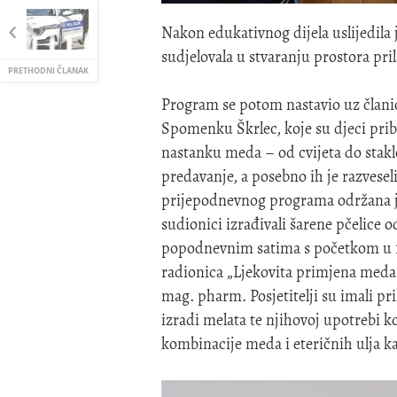
Nakon edukativnog dijela uslijedila 
sudjelovala u stvaranju prostora p
PRETHODNI ČLANAK
Program se potom nastavio uz člani
Spomenku Škrlec, koje su djeci pribli
nastanku meda – od cvijeta do stakl
predavanje, a posebno ih je razveseli
prijepodnevnog programa održana je
sudionici izrađivali šarene pčelice o
popodnevnim satima s početkom u 17
radionica „Ljekovita primjena meda 
mag. pharm. Posjetitelji su imali pr
izradi melata te njihovoj upotrebi ko
kombinacije meda i eteričnih ulja k