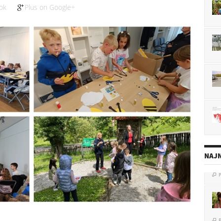
ok
Plus on Google+
NAJN
P
