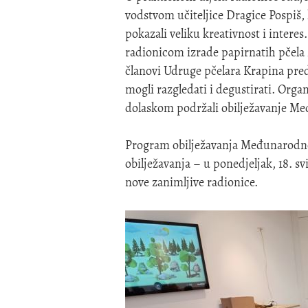
vodstvom učiteljice Dragice Pospiš, k
pokazali veliku kreativnost i inter
radionicom izrade papirnatih pčela 
članovi Udruge pčelara Krapina preds
mogli razgledati i degustirati. Organ
dolaskom podržali obilježavanje Me
Program obilježavanja Međunarodno
obilježavanja – u ponedjeljak, 18. sv
nove zanimljive radionice.