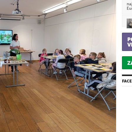
na
Eu
P
V
Z
FAC