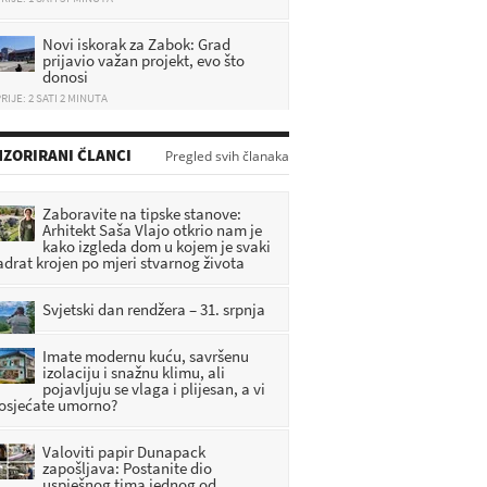
Novi iskorak za Zabok: Grad
prijavio važan projekt, evo što
donosi
RIJE: 2 SATI 2 MINUTA
Suša pustoši hrvatske pašnjake,
uginulo preko 10 životinja:
'Mladunčad slijedi majke i umire
ZORIRANI ČLANCI
Pregled svih članaka
mulju'
RIJE: 31 MINUTA
Zaboravite na tipske stanove:
Uhićen općinski načelnik: Sumnja
Arhitekt Saša Vlajo otkrio nam je
se da je susjedu prijetio smrću
kako izgleda dom u kojem je svaki
adrat krojen po mjeri stvarnog života
RIJE: 51 MINUTA
Svjetski dan rendžera – 31. srpnja
Dan žalosti u Zagorju: Zastave na
pola koplja nakon tragedije u Sv.
Križu Začretju
Imate modernu kuću, savršenu
RIJE: 1 SATI 11 MINUTA
izolaciju i snažnu klimu, ali
pojavljuju se vlaga i plijesan, a vi
 osjećate umorno?
Valoviti papir Dunapack
zapošljava: Postanite dio
uspješnog tima jednog od