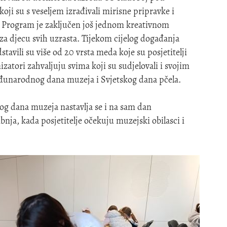
oji su s veseljem izrađivali mirisne pripravke i
es. Program je zaključen još jednom kreativnom
za djecu svih uzrasta. Tijekom cijelog događanja
tavili su više od 20 vrsta meda koje su posjetitelji
izatori zahvaljuju svima koji su sudjelovali i svojim
đunarodnog dana muzeja i Svjetskog dana pčela.
g dana muzeja nastavlja se i na sam dan
ibnja, kada posjetitelje očekuju muzejski obilasci i