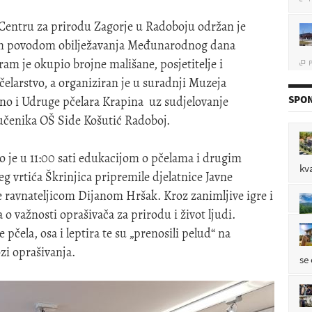
u Centru za prirodu Zagorje u Radoboju održan je
ram povodom obilježavanja Međunarodnog dana
P

am je okupio brojne mališane, posjetitelje i
pčelarstvo, a organiziran je u suradnji Muzeja
SPON
eno i Udruge pčelara Krapina uz sudjelovanje
u 
P
i učenika OŠ Side Košutić Radoboj.

 je u 11:00 sati edukacijom o pčelama i drugim
kv
P
g vrtića Škrinjica pripremile djelatnice Javne

 ravnateljicom Dijanom Hršak. Kroz zanimljive igre i
a o važnosti oprašivača za prirodu i život ljudi.
 pčela, osa i leptira te su „prenosili pelud“ na
P

ozi oprašivanja.
se