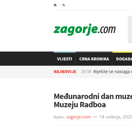
⌂

VIJESTI
CRNA KRONIKA
DOGAĐ
06.08.2026. u
NAJNOVIJE
09:38
Riješite se naslaga mas
Međunarodni dan muzeja
Muzeju Radboa
zagorje.com
18 svibnja, 202
Autor: