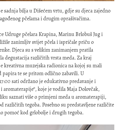
je sadnja bilja u Dišećem vrtu, gdje su djeca zajedno
rilagođenog pčelama i drugim oprašivačima.
ce Udruge pčelara Krapina, Marinu Brlobuš Jug i
žile zanimljiv svijet pčela i ispričale priču o
enke. Djeca su s velikim zanimanjem pratila
la degustacija različitih vrsta meda. Za kraj
 kreativna muzejska radionica na kojoj su mali
d papira te se pritom odlično zabavili. U
:00 sati održano je edukativno predavanje i
i aromaterapije“, koje je vodila Maja Dolovčak,
iliku saznati više o primjeni meda u aromaterapiji,
d različitih tegoba. Posebno su predstavljene različite
ao pomoć kod grlobolje i drugih tegoba.