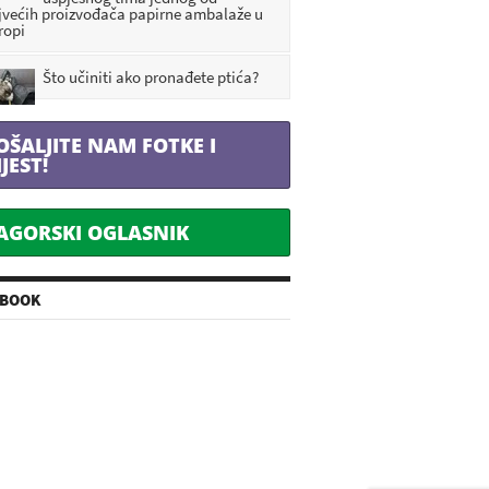
jvećih proizvođača papirne ambalaže u
ropi
Što učiniti ako pronađete ptića?
OŠALJITE NAM FOTKE I
IJEST!
AGORSKI OGLASNIK
EBOOK