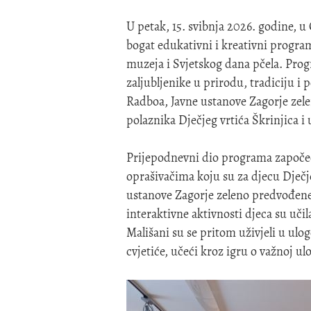
U petak, 15. svibnja 2026. godine, 
bogat edukativni i kreativni prog
muzeja i Svjetskog dana pčela. Progr
zaljubljenike u prirodu, tradiciju i 
Radboa, Javne ustanove Zagorje zel
polaznika Dječjeg vrtića Škrinjica 
Prijepodnevni dio programa započeo
oprašivačima koju su za djecu Dječje
ustanove Zagorje zeleno predvođene
interaktivne aktivnosti djeca su učil
Mališani su se pritom uživjeli u uloge
cvjetiće, učeći kroz igru o važnoj ul