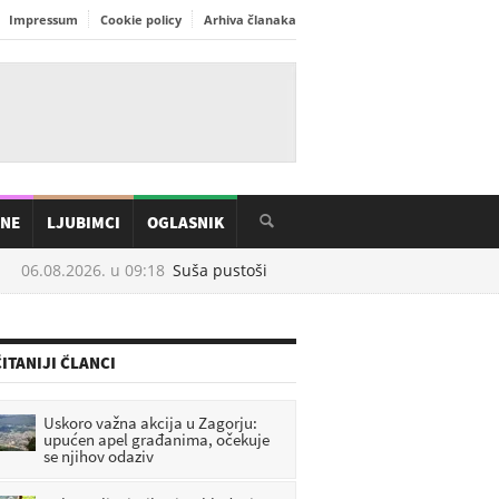
Impressum
Cookie policy
Arhiva članaka
INE
LJUBIMCI
OGLASNIK
06.08.2026. u
09:18
Suša pustoši hrvatske pašnjake, uginulo preko 1
ITANIJI ČLANCI
Uskoro važna akcija u Zagorju:
upućen apel građanima, očekuje
se njihov odaziv