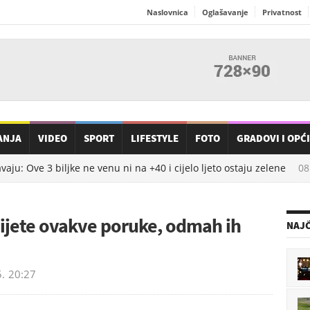
Naslovnica
Oglašavanje
Privatnost
ANJA
VIDEO
SPORT
LIFESTYLE
FOTO
GRADOVI I OPĆ
: Ove 3 biljke ne venu ni na +40 i cijelo ljeto ostaju zelene
08.0
ijete ovakve poruke, odmah ih
NAJČ
5.
20:27