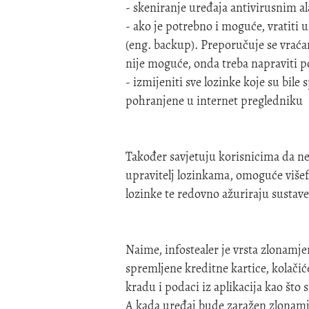
- skeniranje uređaja antivirusnim a
- ako je potrebno i moguće, vratiti 
(eng. backup). Preporučuje se vraćan
nije moguće, onda treba napraviti p
- izmijeniti sve lozinke koje su bile
pohranjene u internet pregledniku
Također savjetuju korisnicima da ne
upravitelj lozinkama, omoguće višef
lozinke te redovno ažuriraju sustave
Naime, infostealer je vrsta zlonamj
spremljene kreditne kartice, kolačić
kradu i podaci iz aplikacija kao što
A kada uređaj bude zaražen zlonam