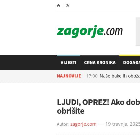
⌂

VIJESTI
CRNA KRONIKA
DOGAĐ
08.08.2026. u
NAJNOVIJE
17:00
Naše bake ih obožavaju
LJUDI, OPREZ! Ako dob
obrišite
zagorje.com
19 travnja, 202
Autor: