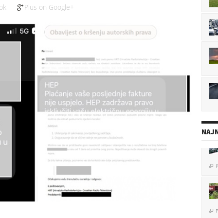
ok
Plus on Google+
NAJN
P

P
