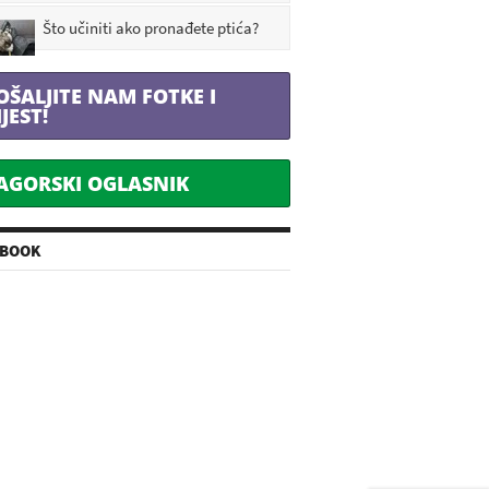
Što učiniti ako pronađete ptića?
OŠALJITE NAM FOTKE I
IJEST!
AGORSKI OGLASNIK
EBOOK