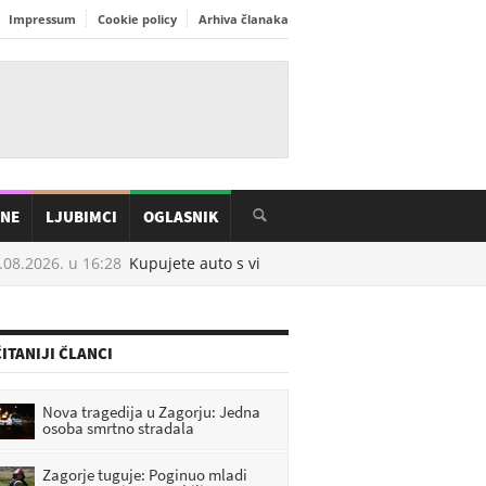
Impressum
Cookie policy
Arhiva članaka
INE
LJUBIMCI
OGLASNIK
8.2026. u
16:28
Kupujete auto s više od 200.000 kilometara? Stručnjaci
ITANIJI ČLANCI
Nova tragedija u Zagorju: Jedna
osoba smrtno stradala
Zagorje tuguje: Poginuo mladi