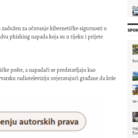
P

zadužen za očuvanje kibernetičke sigurnosti u
SPON
dva phishing napada koja su u tijeku i prijete
pr
P

kv
čke pošte, a napadači se predstavljaju kao
vatsku radioteleviziju uvjeravajući građane da krše
pl
P

se
na
Eu