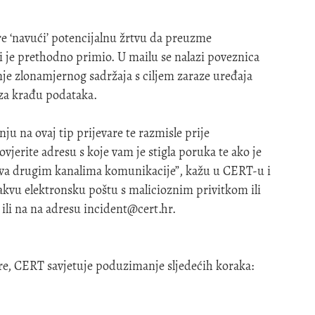
re ‘navući’ potencijalnu žrtvu da preuzme
i je prethodno primio. U mailu se nalazi poveznica
e zlonamjernog sadržaja s ciljem zaraze uređaja
za krađu podataka.
u na ovaj tip prijevare te razmisle prije
vjerite adresu s koje vam je stigla poruka te ako je
jeva drugim kanalima komunikacije”, kažu u CERT-u i
akvu elektronsku poštu s malicioznim privitkom ili
 ili na na adresu
incident@cert.hr
.
re, CERT savjetuje poduzimanje sljedećih koraka: