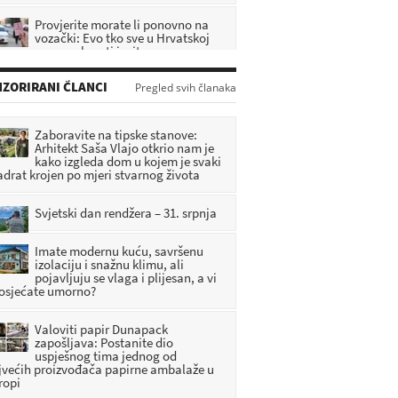
Provjerite morate li ponovno na
vozački: Evo tko sve u Hrvatskoj
mora polagati ispit
RIJE: 5 SATI 9 MINUTA
ZORIRANI ČLANCI
Nebo ih nagrađuje za svu
Pregled svih članaka
dobrotu: Bog oslobađa ova 3
znaka svih briga i otvara im put
ema čistoj sreći
Zaboravite na tipske stanove:
RIJE: 3 SATI 4 MINUTA
Arhitekt Saša Vlajo otkrio nam je
kako izgleda dom u kojem je svaki
adrat krojen po mjeri stvarnog života
Nova promjena na autocestama:
Imate ovu karticu? Od 1.
listopada njome više nećete moći
Svjetski dan rendžera – 31. srpnja
aćati cestarinu
RIJE: 3 SATI 29 MINUTA
Imate modernu kuću, savršenu
izolaciju i snažnu klimu, ali
pojavljuju se vlaga i plijesan, a vi
 osjećate umorno?
Valoviti papir Dunapack
zapošljava: Postanite dio
uspješnog tima jednog od
jvećih proizvođača papirne ambalaže u
ropi