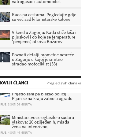
vatrogasac i automobilist
Kaos na cestama: Pogledajte gdje
su već sad kilometarske kolone
Vikend u Zagorju: Kada stiže kiša i
pljuskovi i do koje se temperature
'penjemo', otkriva Božarov
Poznati detalji prometne nesreće
u Zagorju u kojoj je smrtno
stradao motociklist (33)
OVIJI ČLANCI
Drama u ranim jutarnjim satima:
Pregled svih članaka
Prijetio ženi pa bježao policiji.
Pijan se na kraju zabio u ogradu
RIJE: 3 SATI 54 MINUTA
Ministarstvo se oglasilo o sudaru
vlakova: 20 ozlijeđenih, mlađa
žena na intenzivnoj
RIJE: 4 SATI 44 MINUTA