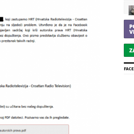
P
V
Z
FAC