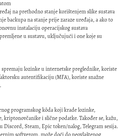
latom
uređaj na prethodno stanje korištenjem slike sustava
je backupa na stanje prije zaraze uređaja, a ako to
onovnu instalaciju operacijskog sustava
 spremljene u sustavu, uključujući i one koje su
 spremaju lozinke u internetske preglednike, koriste
aktorsku autentifikaciju (MFA), koriste snažne
.
ernog programskog kôda koji krade lozinke,
e, kriptonovčanike i slične podatke. Također se, kažu,
 su Discord, Steam, Epic token/nalog, Telegram sesija.
jernim softverom, može doći do neovlaštenog