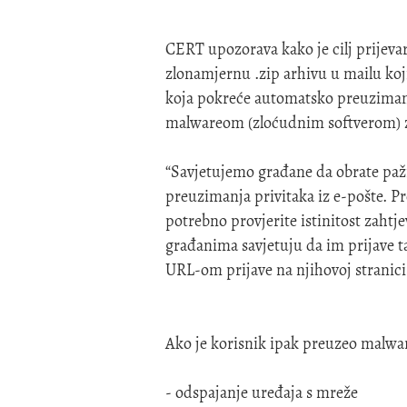
CERT upozorava kako je cilj prijeva
zlonamjernu .zip arhivu u mailu koj
koja pokreće automatsko preuzimanj
malwareom (zloćudnim softverom) 
“Savjetujemo građane da obrate pažnj
preuzimanja privitaka iz e-pošte. Pro
potrebno provjerite istinitost zaht
građanima savjetuju da im prijave t
URL-om prijave na njihovoj stranici
Ako je korisnik ipak preuzeo malwa
- odspajanje uređaja s mreže