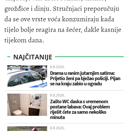
grožđice i dinju. Stručnjaci preporučuju
da se ove vrste voća konzumiraju kada
tijelo bolje reagira na šećer, dakle kasnije
tijekom dana.
NAJČITANIJE
8.8.2026.
Drama u ranim jutarnjim satima:
Prijetio ženi pa bježao policiji. Pijan
se na kraju zabio u ogradu
8.8.2026.
Zašto WC daska s vremenom
postane labava: Ovaj problem
riješit ćete za samo nekoliko
minuta
8.8.2026.