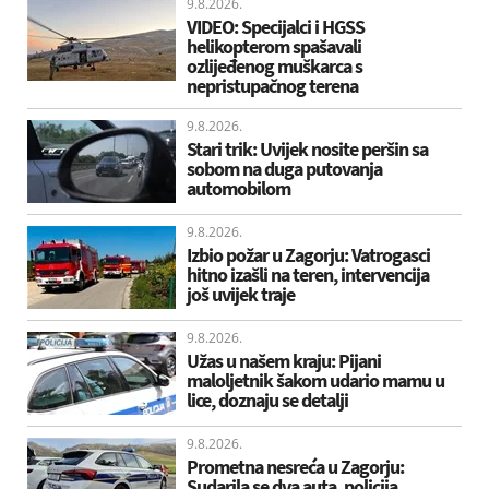
9.8.2026.
VIDEO: Specijalci i HGSS
helikopterom spašavali
ozlijeđenog muškarca s
nepristupačnog terena
9.8.2026.
Stari trik: Uvijek nosite peršin sa
sobom na duga putovanja
automobilom
9.8.2026.
Izbio požar u Zagorju: Vatrogasci
hitno izašli na teren, intervencija
još uvijek traje
9.8.2026.
Užas u našem kraju: Pijani
maloljetnik šakom udario mamu u
lice, doznaju se detalji
9.8.2026.
Prometna nesreća u Zagorju:
Sudarila se dva auta, policija