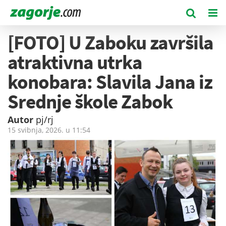
[FOTO] U Zaboku završila
atraktivna utrka
konobara: Slavila Jana iz
Srednje škole Zabok
Autor
pj/rj
15 svibnja, 2026. u
11:54