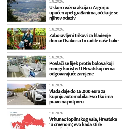
5.8.2026.
Uskoro važna akcija u Zagorju:
upućen apel građanima, očekuje se
njihov odaziv
5.8.2026.
Zaboravljeni trikovi za hlađenje
doma: Ovako su to radile naše bake
5.8.2026.
Povlači se lijek protiv bolova koji
mnogi koriste: U Hrvatskoj nema
odgovarajuće zamjene
5.8.2026.
Vlada daje do 15.000 eura za
kupnju automobila: Evo tko ima
pravo na potporu
5.8.2026.
Vrhunac toplinskog vala, Hrvatska
‘u crvenom’, evo kada stiže