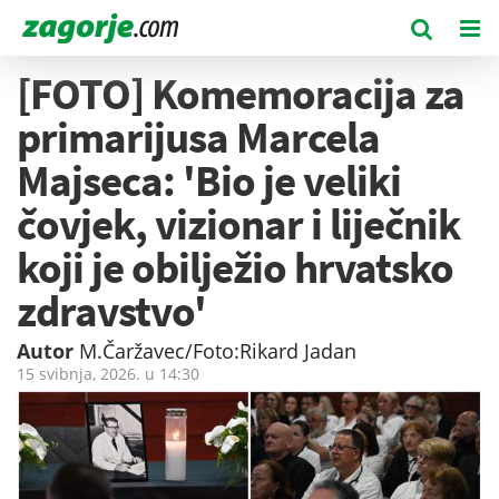
[FOTO] Komemoracija za
primarijusa Marcela
Majseca: 'Bio je veliki
čovjek, vizionar i liječnik
koji je obilježio hrvatsko
zdravstvo'
Autor
M.Čaržavec/Foto:Rikard Jadan
15 svibnja, 2026. u
14:30