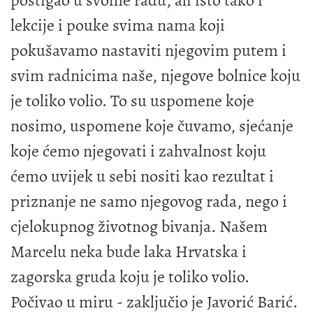
postigao u svome radu, ali isto tako i
lekcije i pouke svima nama koji
pokušavamo nastaviti njegovim putem i
svim radnicima naše, njegove bolnice koju
je toliko volio. To su uspomene koje
nosimo, uspomene koje čuvamo, sjećanje
koje ćemo njegovati i zahvalnost koju
ćemo uvijek u sebi nositi kao rezultat i
priznanje ne samo njegovog rada, nego i
cjelokupnog životnog bivanja. Našem
Marcelu neka bude laka Hrvatska i
zagorska gruda koju je toliko volio.
Počivao u miru - zaključio je Javorić Barić.