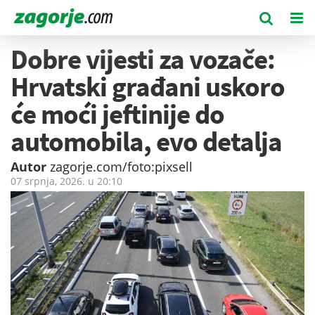
Dobre vijesti za vozače:
Hrvatski građani uskoro
će moći jeftinije do
automobila, evo detalja
Autor
zagorje.com/foto:pixsell
07 srpnja, 2026. u
20:10