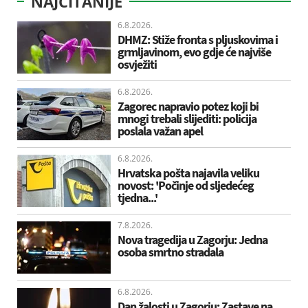
NAJČITANIJE
6.8.2026.
DHMZ: Stiže fronta s pljuskovima i
grmljavinom, evo gdje će najviše
osvježiti
6.8.2026.
Zagorec napravio potez koji bi
mnogi trebali slijediti: policija
poslala važan apel
6.8.2026.
Hrvatska pošta najavila veliku
novost: 'Počinje od sljedećeg
tjedna...'
7.8.2026.
Nova tragedija u Zagorju: Jedna
osoba smrtno stradala
6.8.2026.
Dan žalosti u Zagorju: Zastave na