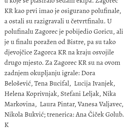
u koje se plasiralo sedam ekipa. Zagorec
KR kao prvi imao je osigurano polufinale,
a ostali su razigravali u četvrtfinalu. U
polufinalu Zagorec je pobijedio Goricu, ali
je u finalu poražen od Bistre, pa su tako
djevojčice Zagorca KR na kraju osvojile
drugo mjesto. Za Zagorec KR su na ovom
zadnjem okupljanju igrale: Dora
Belošević, Tena Bucifal, Lucija Ivanjek,
Helena Koprivnjak, Stefani Leljak, Nika
Markovina, Laura Pintar, Vanesa Valjavec,
Nikola Bukvić; trenerica: Ana Čiček Golub.
K