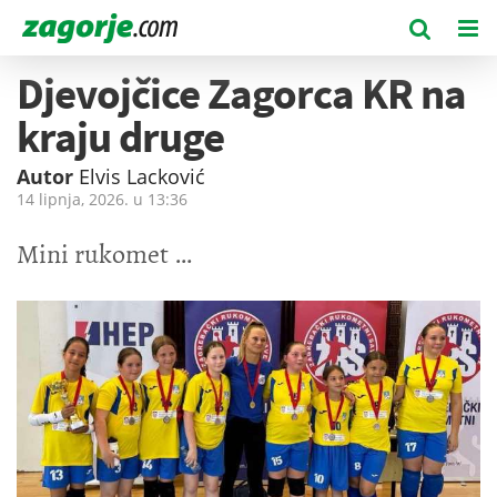
Djevojčice Zagorca KR na
kraju druge
Autor
Elvis Lacković
14 lipnja, 2026. u
13:36
Mini rukomet