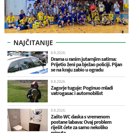
NAJČITANIJE
8.8.2026.
Drama u ranim jutarnjim satima:
Prijetio ženi pa bježao policiji. Pijan
se na kraju zabio u ogradu
8.8.2026.
Zagorje tuguje: Poginuo mladi
vatrogasac i automobilist
8.8.2026.
Zašto WC daska s vremenom
postane labava: Ovaj problem
riješit ćete za samo nekoliko
minuta