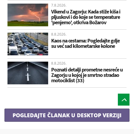
7.8.2026.
Vikend u Zagorju: Kada stiže kiša i
pljuskovi i do koje se temperature
'penjemo', otkriva Božarov
8.8.2026.
Kaos na cestama: Pogledajte gdje
su već sad kilometarske kolone
8.8.2026.
Poznati detalji prometne nesreće u
Zagorju u kojoj je smrtno stradao
motociklist (33)
POGLEDAJTE ČLANAK U DESKTOP VERZIJI