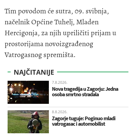
Tim povodom će sutra, 09. svibnja,
načelnik Općine Tuhelj, Mladen
Hercigonja, za njih upriličiti prijam u
prostorijama novoizgrađenog
Vatrogasnog spremišta.
NAJČITANIJE
7.8.2026.
Nova tragedija u Zagorju: Jedna
osoba smrtno stradala
8.8.2026.
Zagorje tuguje: Poginuo mladi
vatrogasac i automobilist