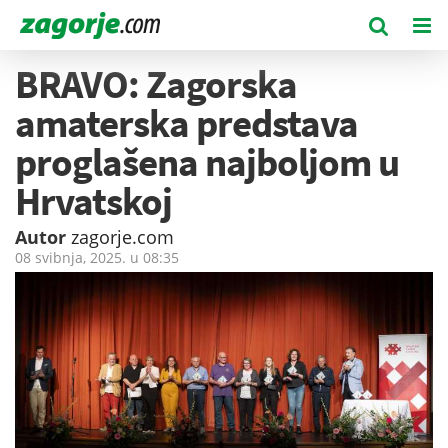
BRAVO: Zagorska
amaterska predstava
proglašena najboljom u
Hrvatskoj
Autor
zagorje.com
08 svibnja, 2025. u
08:35