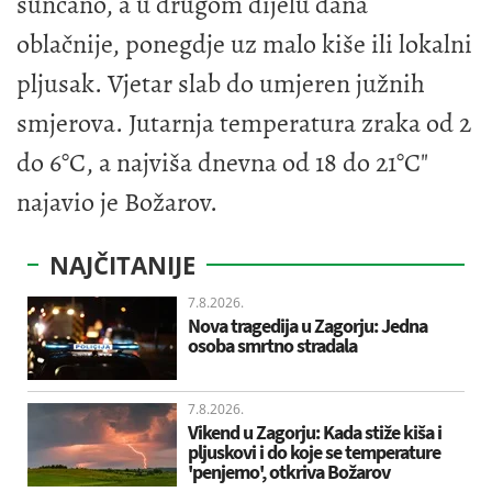
sunčano, a u drugom dijelu dana
oblačnije, ponegdje uz malo kiše ili lokalni
pljusak. Vjetar slab do umjeren južnih
smjerova. Jutarnja temperatura zraka od 2
do 6°C, a najviša dnevna od 18 do 21°C"
najavio je Božarov.
NAJČITANIJE
7.8.2026.
Nova tragedija u Zagorju: Jedna
osoba smrtno stradala
7.8.2026.
Vikend u Zagorju: Kada stiže kiša i
pljuskovi i do koje se temperature
'penjemo', otkriva Božarov