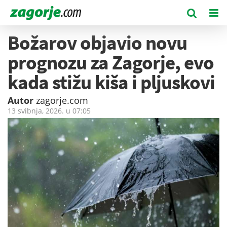
Božarov objavio novu
prognozu za Zagorje, evo
kada stižu kiša i pljuskovi
Autor
zagorje.com
13 svibnja, 2026. u
07:05