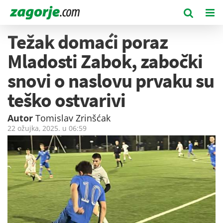
Težak domaći poraz
Mladosti Zabok, zabočki
snovi o naslovu prvaku su
teško ostvarivi
Autor
Tomislav Zrinšćak
22 ožujka, 2025. u
06:59