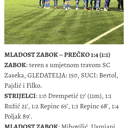
MLADOST ZABOK – PREČKO 1:4 (1:1)
ZABOK
: teren s umjetnom travom SC
Zaseka, GLEDATELJA: 150, SUCI: Bertol,
Pajdić i Filko.
STRIJELCI
: 1:0 Drempetić 17' (11m), 1:1
Ružić 21', 1:2 Repinc 65', 1:3 Repinc 68', 1:4
Poljak 89'.
MLADOST ZABOK
: Mihovilić, Usmiani