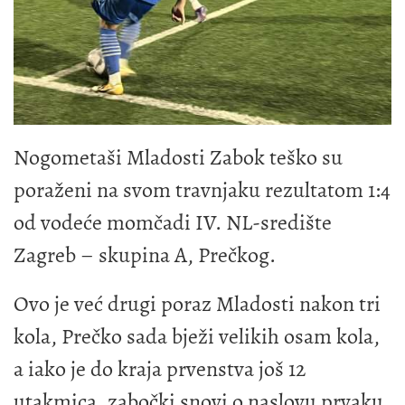
Nogometaši Mladosti Zabok teško su
poraženi na svom travnjaku rezultatom 1:4
od vodeće momčadi IV. NL-središte
Zagreb – skupina A, Prečkog.
Ovo je već drugi poraz Mladosti nakon tri
kola, Prečko sada bježi velikih osam kola,
a iako je do kraja prvenstva još 12
utakmica, zabočki snovi o naslovu prvaku