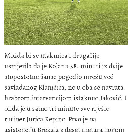
Možda bi se utakmica i drugačije
usmjerila da je Kolar u 58. minuti iz dvije
stopostotne šanse pogodio mrežu već
savladanog Klanjčića, no u oba se navrata
hrabrom intervencijom istaknuo Jaković. I
onda je u samo tri minute sve riješio
rutiner Jurica Repinc. Prvo je na
asistenciju Brekala s deset metara nogom