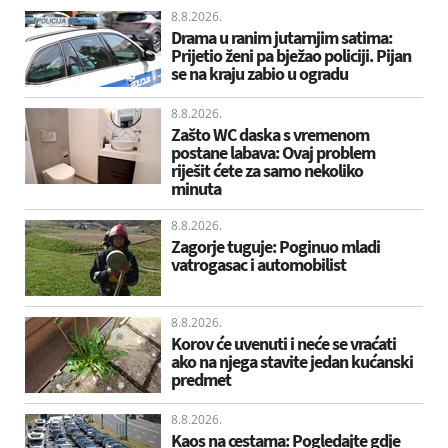
8.8.2026.
Drama u ranim jutarnjim satima:
Prijetio ženi pa bježao policiji. Pijan
se na kraju zabio u ogradu
8.8.2026.
Zašto WC daska s vremenom
postane labava: Ovaj problem
riješit ćete za samo nekoliko
minuta
8.8.2026.
Zagorje tuguje: Poginuo mladi
vatrogasac i automobilist
8.8.2026.
Korov će uvenuti i neće se vraćati
ako na njega stavite jedan kućanski
predmet
8.8.2026.
Kaos na cestama: Pogledajte gdje