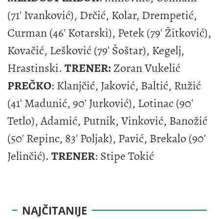
(71' Ivanković), Drčić, Kolar, Drempetić,
Curman (46' Kotarski), Petek (79' Žitković),
Kovačić, Lešković (79' Šoštar), Kegelj,
Hrastinski.
TRENER:
Zoran Vukelić
PREČKO
: Klanjčić, Jaković, Baltić, Ružić
(41' Madunić, 90' Jurković), Lotinac (90'
Tetlo), Adamić, Putnik, Vinković, Banožić
(50' Repinc, 83' Poljak), Pavić, Brekalo (90'
Jelinčić).
TRENER
: Stipe Tokić
NAJČITANIJE