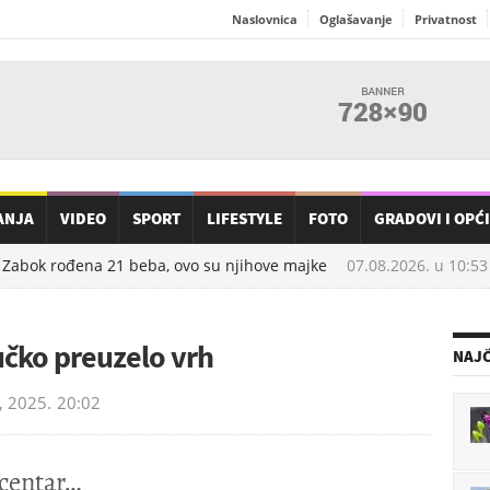
Naslovnica
Oglašavanje
Privatnost
ANJA
VIDEO
SPORT
LIFESTYLE
FOTO
GRADOVI I OPĆ
abok rođena 21 beba, ovo su njihove majke
07.08.2026. u
10:53
Z
učko preuzelo vrh
NAJČ
, 2025.
20:02
centar