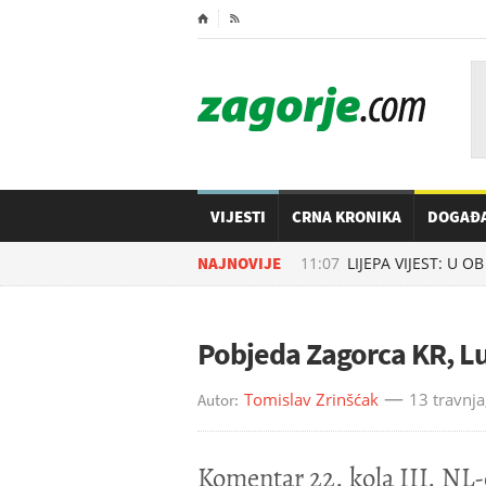
⌂

VIJESTI
CRNA KRONIKA
DOGAĐ
07.08.2026. u
NAJNOVIJE
11:07
LIJEPA VIJEST: U OB Z
Pobjeda Zagorca KR, L
Tomislav Zrinšćak
13 travnja
Autor:
Komentar 22. kola III. NL-