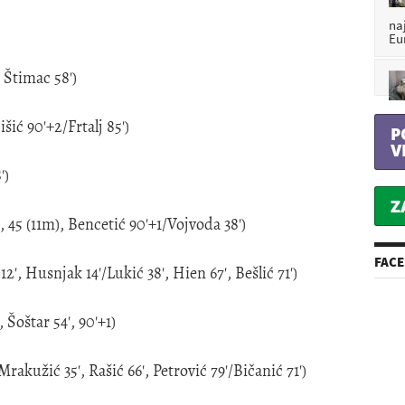
na
Eu
 Štimac 58')
šić 90'+2/Frtalj 85')
P
V
')
Z
45 (11m), Bencetić 90'+1/Vojvoda 38')
FAC
', Husnjak 14'/Lukić 38', Hien 67', Bešlić 71')
Šoštar 54', 90'+1)
rakužić 35', Rašić 66', Petrović 79'/Bičanić 71')