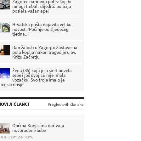
Zagorec napravio potez koji bi
mnogi trebali slijediti: policija
poslala važan apel
Hrvatska pošta najavila veliku
novost: 'Počinje od sljedećeg
tjedna...'
Dan žalosti u Zagorju: Zastave na
pola koplja nakon tragedije u Sv.
Križu Začretju
Žena (35) koja je u smrt odvela
sebe i još dvojicu nije imala
vozačku. Svo troje imalo je
icijski dosje
OVIJI ČLANCI
Pregled svih članaka
Općina Konjščina darivala
novorođene bebe
RIJE: 1 SATI 15 MINUTA