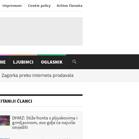
Impressum
Cookie policy
Arhiva članaka
INE
LJUBIMCI
OGLASNIK
agorka preko interneta prodavala uređaj, pa ostala bez nekoliko tis
ITANIJI ČLANCI
DHMZ: Stiže fronta s pljuskovima i
grmljavinom, evo gdje će najviše
osvježiti