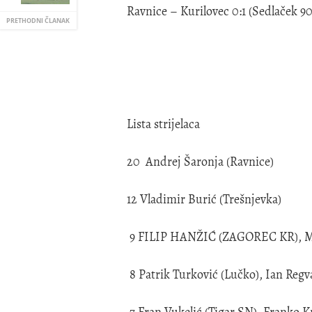
Ravnice – Kurilovec 0:1 (Sedlaček 90
PRETHODNI ČLANAK
Lista strijelaca
20 Andrej Šaronja (Ravnice)
12 Vladimir Burić (Trešnjevka)
9 FILIP HANŽIĆ (ZAGOREC KR), Miha
8 Patrik Turković (Lučko), Ian Regv
7 Fran Vukelić (Tigar SN), Franko K