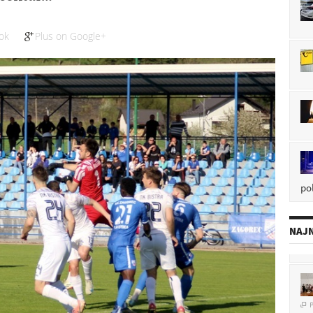
ok
Plus on Google+
pol
NAJN
P
