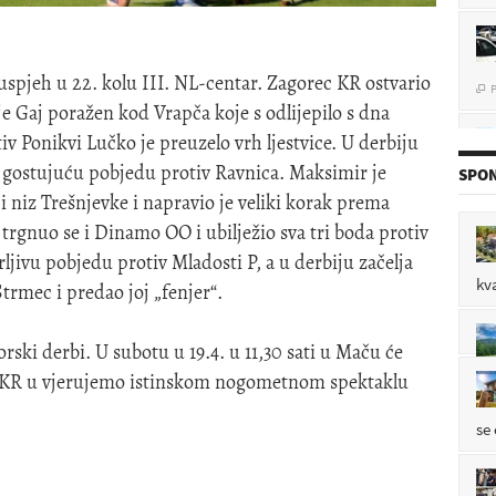
P

uspjeh u 22. kolu III. NL-centar. Zagorec KR ostvario
je Gaj poražen kod Vrapča koje s odlijepilo s dna
iv Ponikvi Lučko je preuzelo vrh ljestvice. U derbiju
P
nu gostujuću pobjedu protiv Ravnica. Maksimir je

SPON
 niz Trešnjevke i napravio je veliki korak prema
trgnuo se i Dinamo OO i ubilježio sva tri boda protiv
P
ljivu pobjedu protiv Mladosti P, a u derbiju začelja

kv
trmec i predao joj „fenjer“.
orski derbi. U subotu u 19.4. u 11,30 sati u Maču će
P

c KR u vjerujemo istinskom nogometnom spektaklu
se