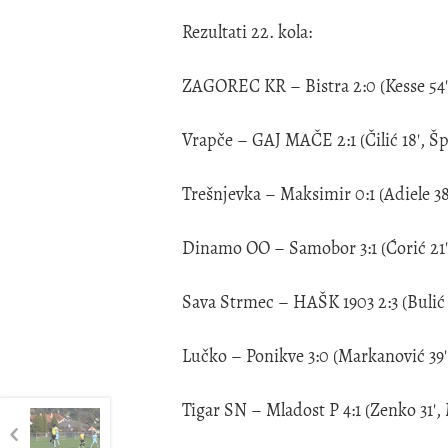
Rezultati 22. kola:
ZAGOREC KR – Bistra 2:0 (Kesse 54'
Vrapče – GAJ MAČE 2:1 (Čilić 18', Špi
Trešnjevka – Maksimir 0:1 (Adiele 38
Dinamo OO – Samobor 3:1 (Ćorić 21', 
Sava Strmec – HAŠK 1903 2:3 (Bulić 12
Lučko – Ponikve 3:0 (Markanović 39', 
Tigar SN – Mladost P 4:1 (Zenko 31', M