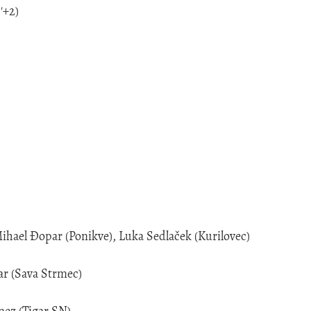
'+2)
el Đopar (Ponikve), Luka Sedlaček (Kurilovec)
ar (Sava Strmec)
nez (Tigar SN)