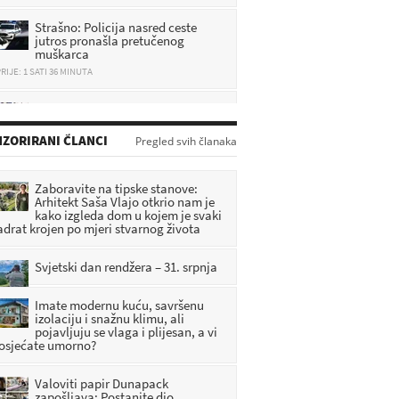
Strašno: Policija nasred ceste
jutros pronašla pretučenog
muškarca
RIJE: 1 SATI 36 MINUTA
Zagorka preko interneta
prodavala uređaj, pa ostala bez
nekoliko tisuća eura
RIJE: 14 MINUTA
ZORIRANI ČLANCI
Pregled svih članaka
Jurnjava: Kroz Veleškovec 117
km/h, a kroz Dubrovčan 134 km/h
Zaboravite na tipske stanove:
Arhitekt Saša Vlajo otkrio nam je
RIJE: 35 MINUTA
kako izgleda dom u kojem je svaki
adrat krojen po mjeri stvarnog života
Važna obavijest policije: Šire se
lažni mailovi MUP-a u kojima
Svjetski dan rendžera – 31. srpnja
prijete uhićenjem
RIJE: 53 MINUTA
Imate modernu kuću, savršenu
izolaciju i snažnu klimu, ali
pojavljuju se vlaga i plijesan, a vi
 osjećate umorno?
Valoviti papir Dunapack
zapošljava: Postanite dio