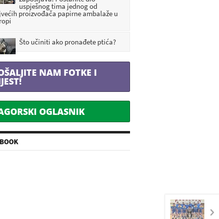
uspješnog tima jednog od
jvećih proizvođača papirne ambalaže u
ropi
Što učiniti ako pronađete ptića?
OŠALJITE NAM FOTKE I
IJEST!
AGORSKI OGLASNIK
EBOOK