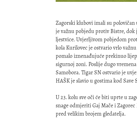
Zagorski klubovi imali su polovičan 
je važnu pobjedu protiv Bistre, dok 
ljestvice. Uvjerljivom pobjedom prot
kola Kurilovec je ostvario vrlo važ
pomalo iznenađujuće prekinuo lijepi
sigurnoj zoni. Poslije dugo vremena 
Samobora. Tigar SN ostvario je uvjer
HAŠK je slavio u gostima kod Save S
U 23. kolu sve oči će biti uprte u zag
snage odmjeriti Gaj Mače i Zagore
pred velikim brojem gledatelja.