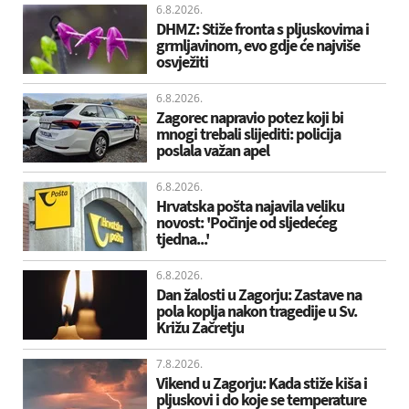
6.8.2026.
DHMZ: Stiže fronta s pljuskovima i
grmljavinom, evo gdje će najviše
osvježiti
6.8.2026.
Zagorec napravio potez koji bi
mnogi trebali slijediti: policija
poslala važan apel
6.8.2026.
Hrvatska pošta najavila veliku
novost: 'Počinje od sljedećeg
tjedna...'
6.8.2026.
Dan žalosti u Zagorju: Zastave na
pola koplja nakon tragedije u Sv.
Križu Začretju
7.8.2026.
Vikend u Zagorju: Kada stiže kiša i
pljuskovi i do koje se temperature