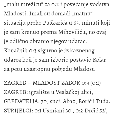
„malu mrežicu“ za 0:2 i povećanje vodstva
Mladosti. Imali su domaći „matnu“
situaciju preko Puškarića u 63. minuti koji
je sam krenuo prema Mihoviliću, no ovaj
je odlično obranio njegov udarac.
Konačnih 0:3 sigurno je iz kaznenog
udarca koji je sam izborio postavio Kolar
za petu uzastopnu pobjedu Mladost.
ZAGREB – MLADOST ZABOK 0:3 (0:1)
ZAGREB: igralište u Veslačkoj ulici,
GLEDATELJA: 70, suci: Abaz, Borić i Tuđa.
STRIJELCI: 0:1 Usmiani 30', 0:2 Drčić 52',