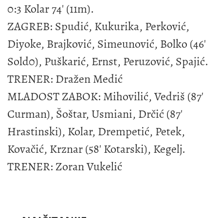
0:3 Kolar 74' (11m).
ZAGREB: Spudić, Kukurika, Perković,
Diyoke, Brajković, Simeunović, Bolko (46'
Sold0), Puškarić, Ernst, Peruzović, Spajić.
TRENER: Dražen Medić
MLADOST ZABOK: Mihovilić, Vedriš (87'
Curman), Šoštar, Usmiani, Drčić (87'
Hrastinski), Kolar, Drempetić, Petek,
Kovačić, Krznar (58' Kotarski), Kegelj.
TRENER: Zoran Vukelić