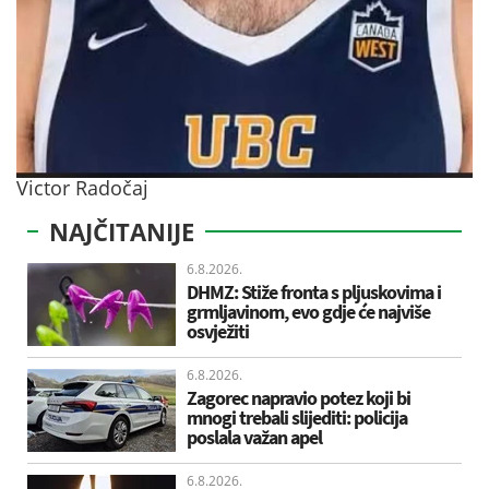
Victor Radočaj
NAJČITANIJE
6.8.2026.
DHMZ: Stiže fronta s pljuskovima i
grmljavinom, evo gdje će najviše
osvježiti
6.8.2026.
Zagorec napravio potez koji bi
mnogi trebali slijediti: policija
poslala važan apel
6.8.2026.