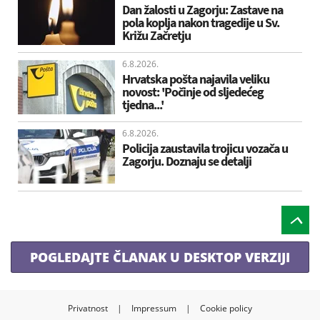
Dan žalosti u Zagorju: Zastave na
pola koplja nakon tragedije u Sv.
Križu Začretju
6.8.2026.
Hrvatska pošta najavila veliku
novost: 'Počinje od sljedećeg
tjedna...'
6.8.2026.
Policija zaustavila trojicu vozača u
Zagorju. Doznaju se detalji
POGLEDAJTE ČLANAK U DESKTOP VERZIJI
Privatnost
|
Impressum
|
Cookie policy