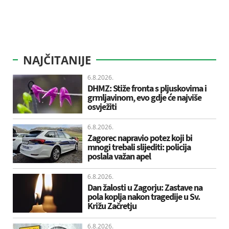
NAJČITANIJE
6.8.2026.
DHMZ: Stiže fronta s pljuskovima i
grmljavinom, evo gdje će najviše
osvježiti
6.8.2026.
Zagorec napravio potez koji bi
mnogi trebali slijediti: policija
poslala važan apel
6.8.2026.
Dan žalosti u Zagorju: Zastave na
pola koplja nakon tragedije u Sv.
Križu Začretju
6.8.2026.