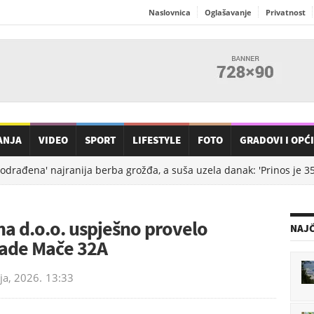
Naslovnica
Oglašavanje
Privatnost
ANJA
VIDEO
SPORT
LIFESTYLE
FOTO
GRADOVI I OPĆ
đena' najranija berba grožđa, a suša uzela danak: 'Prinos je 35% m
a d.o.o. uspješno provelo
NAJČ
rade Mače 32A
ja, 2026.
13:33