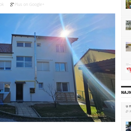
ok
Plus on Google+
NAJN
u 
P

P
