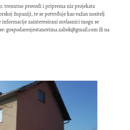
o. trenutno provodi i priprema niz projekata
skoj županiji, te se potvrđuje kao važan nositelj
informacije zainteresirani suvlasnici mogu se
se:
gospodarenjestanovima.zabok@gmail.com
ili na