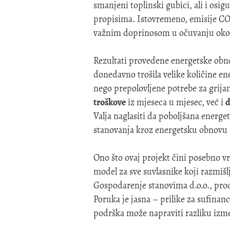
smanjeni toplinski gubici, ali i osi
propisima. Istovremeno, emisije CO₂
važnim doprinosom u očuvanju okoli
Rezultati provedene energetske obno
donedavno trošila velike količine en
nego prepolovljene potrebe za grij
troškove
iz mjeseca u mjesec, već i
d
Valja naglasiti da poboljšana energet
stanovanja kroz energetsku obnovu
Ono što ovaj projekt čini posebno vri
model za sve suvlasnike koji razmišl
Gospodarenje stanovima d.o.o., proc
Poruka je jasna – prilike za sufinan
podrška može napraviti razliku izme