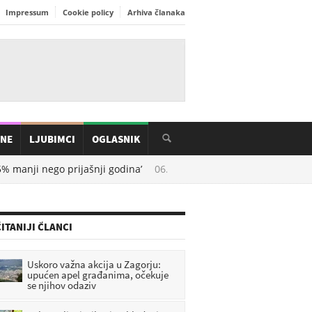
Impressum
Cookie policy
Arhiva članaka
INE
LJUBIMCI
OGLASNIK
anji nego prijašnji godina’
06.08.2026. u
10:21
Bakin recept za 
ITANIJI ČLANCI
Uskoro važna akcija u Zagorju:
upućen apel građanima, očekuje
se njihov odaziv