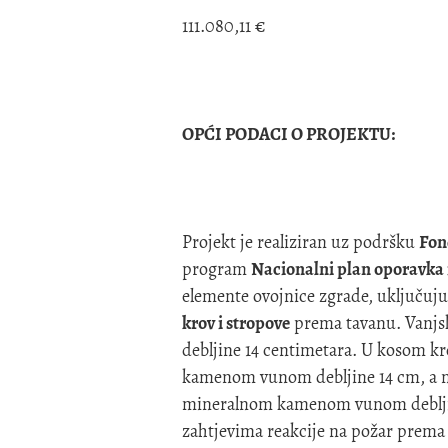
111.080,11 €
OPĆI PODACI O PROJEKTU:
Projekt je realiziran uz podršku
Fon
program
Nacionalni plan oporavka 
elemente ovojnice zgrade, uključuj
krov i stropove
prema tavanu. Vanjsk
debljine 14 centimetara. U kosom kr
kamenom vunom debljine 14 cm, a na
mineralnom kamenom vunom debljine
zahtjevima reakcije na požar prema