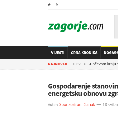
⌂

VIJESTI
CRNA KRONIKA
DOGAĐ
06.08.2026. u
NAJNOVIJE
10:51
U Gupčevom kraju 'odra
Gospodarenje stanovim
energetsku obnovu zg
Sponzorirani članak
18 svibn
Autor: