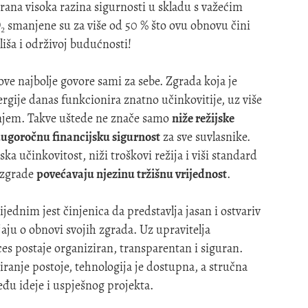
gurana visoka razina sigurnosti u skladu s važećim
 smanjene su za više od 50 % što ovu obnovu čini
ša i održivoj budućnosti!
ve najbolje govore sami za sebe. Zgrada koja je
ergije danas funkcionira znatno učinkovitije, uz više
anjem. Takve uštede ne znače samo
niže režijske
ugoročnu financijsku sigurnost
za sve suvlasnike.
ska učinkovitost, niži troškovi režija i viši standard
 zgrade
povećavaju njezinu tržišnu vrijednost
.
jednim jest činjenica da predstavlja jasan i ostvariv
jaju o obnovi svojih zgrada. Uz upravitelja
es postaje organiziran, transparentan i siguran.
ciranje postoje, tehnologija je dostupna, a stručna
đu ideje i uspješnog projekta.