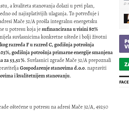
tu, a kvaliteta stanovanja dolazi u prvi plan,
dno od najisplativijih ulaganja. To potvrđuje i
 adresi Mače 32/A prošla integralnu energetsku
P

e u potresu koja je
sufinancirana u visini 80%
nijela suvlasnicima konkretne uštede i bolji životni
P
skog razreda F u razred C, godišnja potrošnja
V
ne
7,03%, godišnja potrošnja primarne energije smanjena
P

na za 53,51 %
. Suvlasnici zgrade Mače 32/A prepoznali
Z
pravitelja
Gospodarenje stanovima d.o.o
. napraviti
kovima i kvalitetnijem stanovanju
.
P

FAC
ade oštećene u potresu na adresi Mače 32/A, 49250