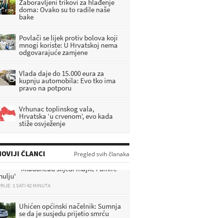
Zaboravljeni trikovi za hlađenje
doma: Ovako su to radile naše
bake
Povlači se lijek protiv bolova koji
mnogi koriste: U Hrvatskoj nema
odgovarajuće zamjene
Vlada daje do 15.000 eura za
kupnju automobila: Evo tko ima
pravo na potporu
Vrhunac toplinskog vala,
Hrvatska ‘u crvenom’, evo kada
stiže osvježenje
Suša pustoši hrvatske pašnjake,
uginulo preko 10 životinja:
OVIJI ČLANCI
Pregled svih članaka
'Mladunčad slijedi majke i umire
mulju'
RIJE: 1 SATI 42 MINUTA
Uhićen općinski načelnik: Sumnja
se da je susjedu prijetio smrću
RIJE: 2 SATI 2 MINUTA