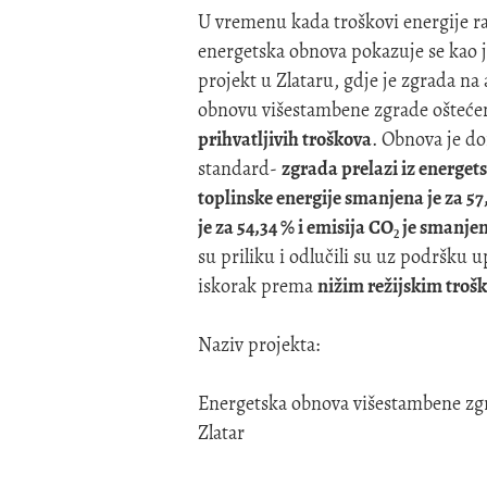
U vremenu kada troškovi energije ras
energetska obnova pokazuje se kao je
projekt u Zlataru, gdje je zgrada na
obnovu višestambene zgrade oštećen
prihvatljivih troškova
. Obnova je do
standard-
zgrada prelazi iz energet
toplinske energije smanjena je za 5
je za 54,34 % i emisija CO₂ je smanje
su priliku i odlučili su uz podršku u
iskorak prema
nižim režijskim troš
Naziv projekta:
Energetska obnova višestambene zgr
Zlatar