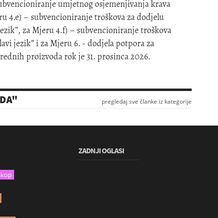
subvencioniranje umjetnog osjemenjivanja krava
ru 4.e) – subvencioniranje troškova za dodjelu
jezik”, za Mjeru 4.f) – subvencioniranje troškova
plavi jezik” i za Mjeru 6. - dodjela potpora za
rednih proizvoda rok je 31. prosinca 2026.
ADA"
pregledaj sve članke iz kategorije
ZADNJI OGLASI
skop