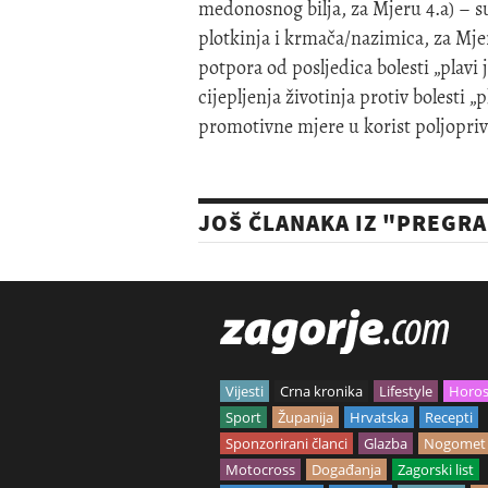
medonosnog bilja, za Mjeru 4.a) – 
plotkinja i krmača/nazimica, za Mje
potpora od posljedica bolesti „plavi 
cijepljenja životinja protiv bolesti „
promotivne mjere u korist poljopriv
JOŠ ČLANAKA IZ "PREGR
Vijesti
Crna kronika
Lifestyle
Horo
Sport
Županija
Hrvatska
Recepti
Sponzorirani članci
Glazba
Nogomet
Motocross
Događanja
Zagorski list