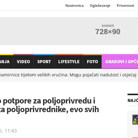
Naslovnica
Oglašavanje
Privatnost
ANJA
VIDEO
SPORT
LIFESTYLE
FOTO
GRADOVI I OPĆ
mirnice tijekom velikih vrućina: Mogu pojačati nadutost i osjećaj t
potpore za poljoprivredu i
NAJČ
a poljoprivrednike, evo svih
6.
11:43