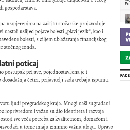
50 sadnica, čime se omogućuje uključivanje većeg
Eu
kih gospodarstava.
a usmjerenima na zaštitu stočarske proizvodnje.
nastali uslijed pojave bolesti „plavi jezik“, kao i
P
 navedene bolesti, s ciljem ublažavanja financijskog
V
te stočnog fonda.
Z
tni poticaj
o postupak prijave, pojednostavljena je i
FAC
osadašnja četiri, prijavitelji sada trebaju ispuniti
ivotu ljudi pregradskog kraja. Mnogi naši sugrađani
oljoprivredom i važan su dio identiteta i razvoja
ostoji sve veća potreba za kvalitetnom, domaćom i
oizvođači u tome imaju iznimno važnu ulogu. Upravo