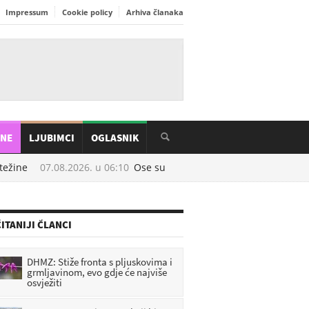
Impressum
Cookie policy
Arhiva članaka
INE
LJUBIMCI
OGLASNIK
ežine
07.08.2026. u
06:10
Ose su najaktivnije u kolovozu: Prirodni t
ITANIJI ČLANCI
DHMZ: Stiže fronta s pljuskovima i
grmljavinom, evo gdje će najviše
osvježiti