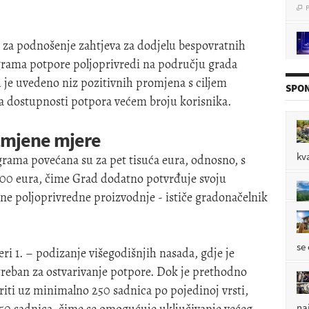
v za podnošenje zahtjeva za dodjelu bespovratnih
pol
ograma potpore poljoprivredi na području grada
P

 je uvedeno niz pozitivnih promjena s ciljem
SPON
ja dostupnosti potpora većem broju korisnika.
izmjene mjere
P

kv
rama povećana su za pet tisuća eura, odnosno, s
00 eura, čime Grad dodatno potvrđuje svoju
lne poljoprivredne proizvodnje - ističe gradonačelnik
P

se
ri 1. – podizanje višegodišnjih nasada, gdje je
reban za ostvarivanje potpore. Dok je prethodno
iti uz minimalno 250 sadnica po pojedinoj vrsti,
na