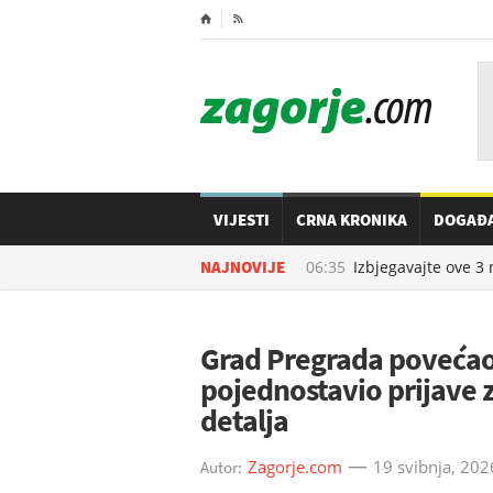
⌂

VIJESTI
CRNA KRONIKA
DOGAĐ
07.08.2026. u
NAJNOVIJE
06:35
Izbjegavajte ove 3 na
Grad Pregrada povećao 
pojednostavio prijave z
detalja
Zagorje.com
19 svibnja, 202
Autor: