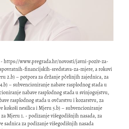
i - https://www.pregrada.hr/novosti/javni-poziv-za-
povratnih-financijskih-sredstava-za-mjere, a rokovi
eru 2.b) – potpora za držanje pčelinjih zajednica, za
4.b) – subvencioniranje nabave rasplodnog stada u
cioniranje nabave rasplodnog stada u svinjogojstvu,
bave rasplodnog stada u ovčarstvu i kozarstvu, za
e kokoši nesilica i Mjeru 5.b) – subvencioniranje
; za Mjeru 1. - podizanje višegodišnjih nasada, za
e sadnica za podizanje višegodišnjih nasada