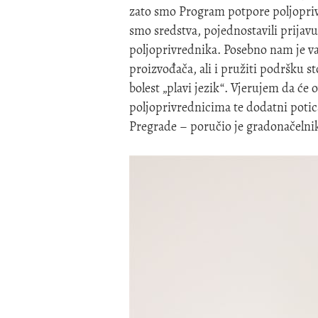
zato smo Program potpore poljopriv
smo sredstva, pojednostavili prijav
poljoprivrednika. Posebno nam je v
proizvođača, ali i pružiti podršku 
bolest „plavi jezik“. Vjerujem da ć
poljoprivrednicima te dodatni potic
Pregrade – poručio je gradonačeln