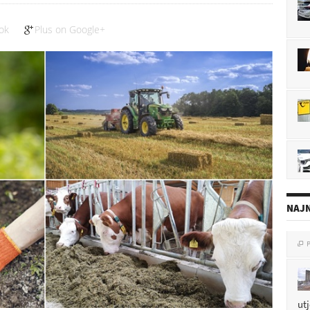
ok
Plus on Google+
NAJN
P

ut
P
