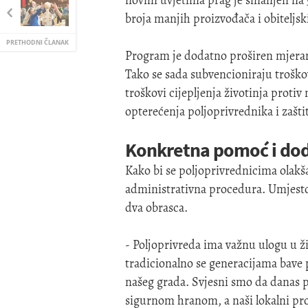
novim uvjetima prag je smanjen na 
broja manjih proizvođača i obiteljs
PRETHODNI ČLANAK
Program je dodatno proširen mjeram
Tako se sada subvencioniraju troškovi 
troškovi cijepljenja životinja protiv
opterećenja poljoprivrednika i zašti
Konkretna pomoć i doda
Kako bi se poljoprivrednicima olakša
administrativna procedura. Umjesto d
dva obrasca.
- Poljoprivreda ima važnu ulogu u ž
tradicionalno se generacijama bave p
našeg grada. Svjesni smo da danas p
sigurnom hranom, a naši lokalni pr