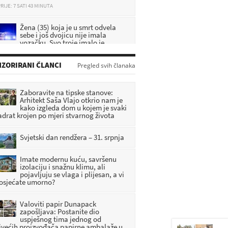
Žena (35) koja je u smrt odvela
sebe i još dvojicu nije imala
vozačku. Svo troje imalo je
icijski dosje
RIJE: 8 SATI 4 MINUTA
ZORIRANI ČLANCI
Pregled svih članaka
DA SE NE ZABORAVI: U Pregradi
predstavljena knjiga o zagorskim
braniteljima
Zaboravite na tipske stanove:
Arhitekt Saša Vlajo otkrio nam je
RIJE: 5 SATI 57 MINUTA
kako izgleda dom u kojem je svaki
adrat krojen po mjeri stvarnog života
[FOTO] Umjetnost, priče i
tradicija obilježili vikend u
Radoboju
Svjetski dan rendžera – 31. srpnja
RIJE: 6 SATI 49 MINUTA
Imate modernu kuću, savršenu
izolaciju i snažnu klimu, ali
pojavljuju se vlaga i plijesan, a vi
 osjećate umorno?
Valoviti papir Dunapack
zapošljava: Postanite dio
uspješnog tima jednog od
jvećih proizvođača papirne ambalaže u