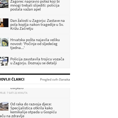
Zagorec napravio potez koji bi
mnogi trebali slijediti: policija
poslala važan apel
Dan žalosti u Zagorju: Zastave na
pola koplja nakon tragedije u Sv.
Križu Začretju
Hrvatska pošta najavila veliku
novost: 'Počinje od sljedećeg
tjedna...'
Policija zaustavila trojicu vozača
u Zagorju. Doznaju se detalji
DHMZ: Stiže fronta s pljuskovima i
OVIJI ČLANCI
Pregled svih članaka
grmljavinom, evo gdje će najviše
osvježiti
RIJE: 7 SATI 21 MINUTA
Od raka do razvoja djece:
Specijalistica otkrila kako
kemikalije otpada u Gospiću
ječu na zdravlje
RIJE: 7 SATI 43 MINUTA