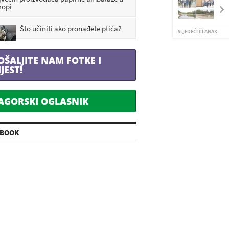
ropi
Što učiniti ako pronađete ptića?
SLJEDEĆI ČLANAK
OŠALJITE NAM FOTKE I
IJEST!
AGORSKI OGLASNIK
EBOOK