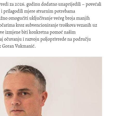
redi za 2026. godinu dodatno unaprijedili – povećali
u i prilagodili mjere stvarnim potrebama
ažno omogućiti uključivanje većeg broja manjih
stočarima kroz subvencioniranje troškova vezanih uz
e ove izmjene biti konkretna pomoć našim
aj očuvanju i razvoju poljoprivrede na području
ik Goran Vukmanić.