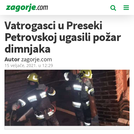
Vatrogasci u Preseki
Petrovskoj ugasili požar
dimnjaka
Autor
zagorje.com
15 veljače, 2021. u
12:29