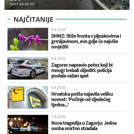
NAJČITANIJE
6.8.2026.
DHMZ: Stiže fronta s pljuskovima i
grmljavinom, evo gdje će najviše
osvježiti
6.8.2026.
Zagorec napravio potez koji bi
mnogi trebali slijediti: policija
poslala važan apel
6.8.2026.
Hrvatska pošta najavila veliku
novost: 'Počinje od sljedećeg
tjedna...'
7.8.2026.
Nova tragedija u Zagorju: Jedna
osoba smrtno stradala