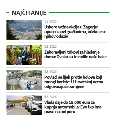
NAJČITANIJE
5.8.2026.
Uskoro važna akcija u Zagorju:
upućen apel građanima, očekuje se
njihov odaziv
5.8.2026.
Zaboravljeni trikovi za hlađenje
doma: Ovako su to radile naše bake
5.8.2026.
Povlači se lijek protiv bolova koji
mnogi koriste: U Hrvatskoj nema
odgovarajuće zamjene
5.8.2026.
Vlada daje do 15.000 eura za
kupnju automobila: Evo tko ima
pravo na potporu