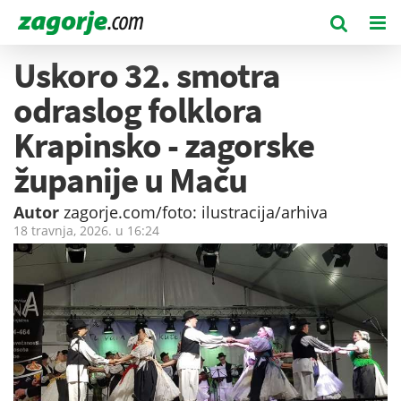
Uskoro 32. smotra
odraslog folklora
Krapinsko - zagorske
županije u Maču
Autor
zagorje.com/foto: ilustracija/arhiva
18 travnja, 2026. u
16:24