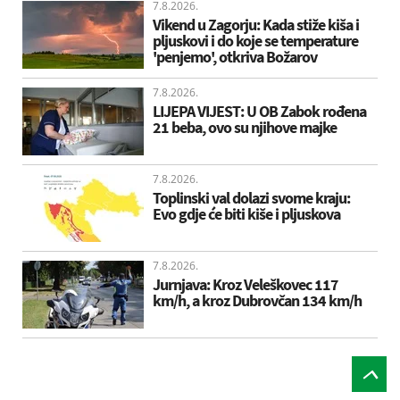
7.8.2026.
Vikend u Zagorju: Kada stiže kiša i
pljuskovi i do koje se temperature
'penjemo', otkriva Božarov
7.8.2026.
LIJEPA VIJEST: U OB Zabok rođena
21 beba, ovo su njihove majke
7.8.2026.
Toplinski val dolazi svome kraju:
Evo gdje će biti kiše i pljuskova
7.8.2026.
Jurnjava: Kroz Veleškovec 117
km/h, a kroz Dubrovčan 134 km/h