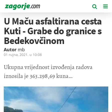
U Maču asfaltirana cesta
Kuti - Grabe do granice s
Bedekovčinom
Autor
mb
01 rujna, 2021. u
10:08
Ukupna vrijednost izvođenja radova
iznosila je 363.298,69 kuna