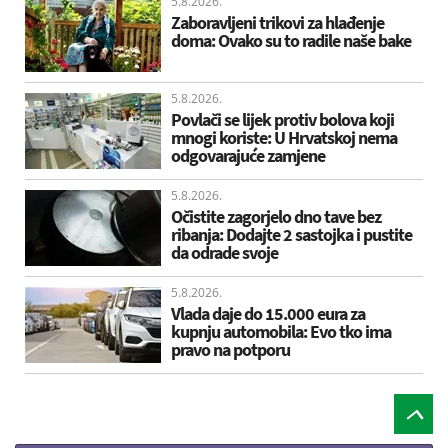
5.8.2026.
Zaboravljeni trikovi za hlađenje
doma: Ovako su to radile naše bake
5.8.2026.
Povlači se lijek protiv bolova koji
mnogi koriste: U Hrvatskoj nema
odgovarajuće zamjene
5.8.2026.
Očistite zagorjelo dno tave bez
ribanja: Dodajte 2 sastojka i pustite
da odrade svoje
5.8.2026.
Vlada daje do 15.000 eura za
kupnju automobila: Evo tko ima
pravo na potporu