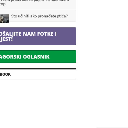
ropi
Što učiniti ako pronađete ptića?
OŠALJITE NAM FOTKE I
IJEST!
AGORSKI OGLASNIK
EBOOK