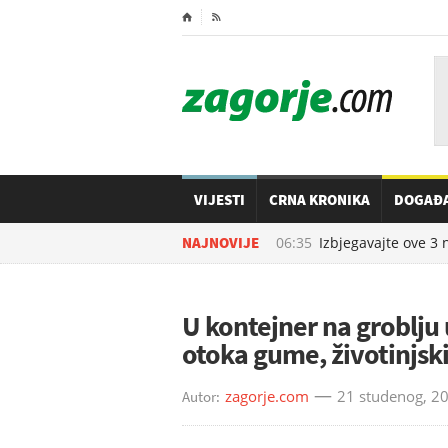
⌂

VIJESTI
CRNA KRONIKA
DOGAĐ
07.08.2026. u
NAJNOVIJE
06:35
Izbjegavajte ove 3 nami
U kontejner na groblju 
otoka gume, životinjsk
zagorje.com
21 studenog, 2
Autor: