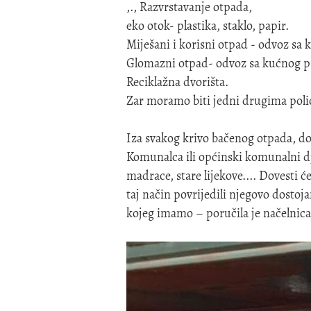
,., Razvrstavanje otpada,
eko otok- plastika, staklo, papir.
Miješani i korisni otpad - odvoz sa
Glomazni otpad- odvoz sa kućnog p
Reciklažna dvorišta.
Zar moramo biti jedni drugima polic
Iza svakog krivo bačenog otpada, dolaz
Komunalca ili općinski komunalni dj
madrace, stare lijekove.... Dovesti će
taj način povrijedili njegovo dostoj
kojeg imamo – poručila je načelnica