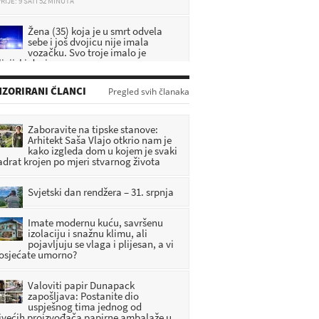
Žena (35) koja je u smrt odvela
sebe i još dvojicu nije imala
vozačku. Svo troje imalo je
icijski dosje
RIJE: 10 SATI 13 MINUTA
DA SE NE ZABORAVI: U Pregradi
ZORIRANI ČLANCI
Pregled svih članaka
predstavljena knjiga o zagorskim
braniteljima
RIJE: 8 SATI 6 MINUTA
Zaboravite na tipske stanove:
Arhitekt Saša Vlajo otkrio nam je
[FOTO] Umjetnost, priče i
kako izgleda dom u kojem je svaki
tradicija obilježili vikend u
adrat krojen po mjeri stvarnog života
Radoboju
RIJE: 8 SATI 58 MINUTA
Svjetski dan rendžera – 31. srpnja
DHMZ: Stiže fronta s pljuskovima i
Imate modernu kuću, savršenu
grmljavinom, evo gdje će najviše
izolaciju i snažnu klimu, ali
osvježiti
pojavljuju se vlaga i plijesan, a vi
RIJE: 9 SATI 30 MINUTA
 osjećate umorno?
Valoviti papir Dunapack
zapošljava: Postanite dio
uspješnog tima jednog od
jvećih proizvođača papirne ambalaže u