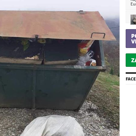
Eu
P
V
Z
FAC