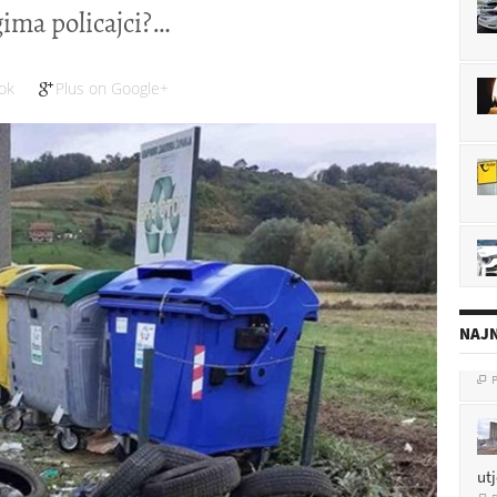
ima policajci?
ok
Plus on Google+
NAJN
ut
P
