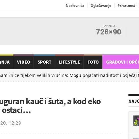
Naslovnica
Oglašavanje
Privatnost
ANJA
VIDEO
SPORT
LIFESTYLE
FOTO
GRADOVI I OPĆ
rnice tijekom velikih vrućina: Mogu pojačati nadutost i osjećaj teži
uguran kauč i šuta, a kod eko
NAJČ
i ostaci…
020.
12:29