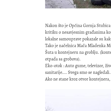
Nakon što je Općina Gornja Stubica 
kritiku o nesavjesnim građanima koj
lokalne samouprave pokazale su kak
Tako je načelnica Mača Mladenka Mik
Šuta u kontejneru na groblju. (konte
otpada sa grobova).
Eko-otok : Auto gume, televizor, živo
sanitarije.... Svega smo se nagledali.
Ako ne stane kroz otvor kontejnera,