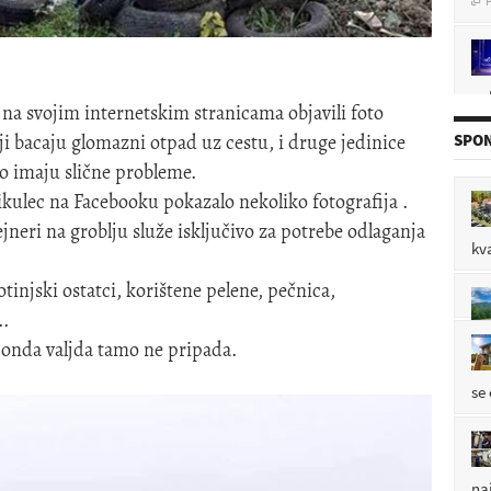
pol
P

na svojim internetskim stranicama objavili foto
i bacaju glomazni otpad uz cestu, i druge jedinice
SPON
o imaju slične probleme.
P

ulec na Facebooku pokazalo nekoliko fotografija .
jneri na groblju služe isključivo za potrebe odlaganja
kv
P
tinjski ostatci, korištene pelene, pečnica,

..
 onda valjda tamo ne pripada.
P

se
na