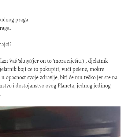
 kućnog praga.
raga.
ajci?
i Vaš 'sluga'(jer on to 'mora riješiti') , djelatnik
elatnik koji ce to pokupiti, vući pelene, mokre
 u opasnost svoje zdravlje, biti će mu teško jer ste na
anstvo i dostojanstvo ovog Planeta, jednog jedinog
.