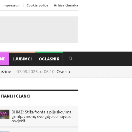
Impressum
Cookie policy
Arhiva članaka
INE
LJUBIMCI
OGLASNIK
ne
07.08.2026. u
06:10
Ose su najaktivnije u kolovozu: Prirodni trik
ITANIJI ČLANCI
DHMZ: Stiže fronta s pljuskovima i
grmljavinom, evo gdje će najviše
osvježiti