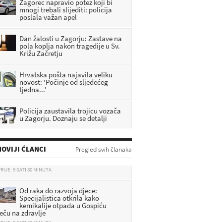
Zagorec napravio potez koji bi
mnogi trebali slijediti: policija
poslala važan apel
Dan žalosti u Zagorju: Zastave na
pola koplja nakon tragedije u Sv.
Križu Začretju
Hrvatska pošta najavila veliku
novost: 'Počinje od sljedećeg
tjedna...'
Policija zaustavila trojicu vozača
u Zagorju. Doznaju se detalji
OVIJI ČLANCI
Pregled svih članaka
Od raka do razvoja djece:
Specijalistica otkrila kako
kemikalije otpada u Gospiću
ječu na zdravlje
RIJE: 9 SATI 52 MINUTA