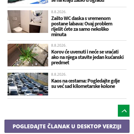
8.8.2026.
Zašto WC daska s vremenom
postane labava: Ovaj problem
riješit ćete za samo nekoliko
minuta
8.8.2026.
Korov će uvenuti i neće se vraćati
ako na njega stavite jedan kućanski
predmet
8.8.2026.
Kaos na cestama: Pogledajte gdje
su već sad kilometarske kolone
POGLEDAJTE ČLANAK U DESKTOP VERZIJI