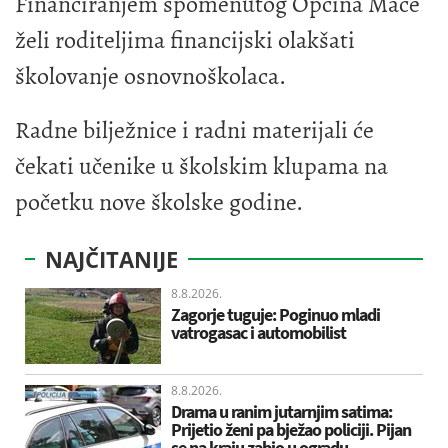
Financiranjem spomenutog Općina Mače
želi roditeljima financijski olakšati
školovanje osnovnoškolaca.
Radne bilježnice i radni materijali će
čekati učenike u školskim klupama na
početku nove školske godine.
NAJČITANIJE
8.8.2026.
Zagorje tuguje: Poginuo mladi
vatrogasac i automobilist
8.8.2026.
Drama u ranim jutarnjim satima:
Prijetio ženi pa bježao policiji. Pijan
se na kraju zabio u ogradu