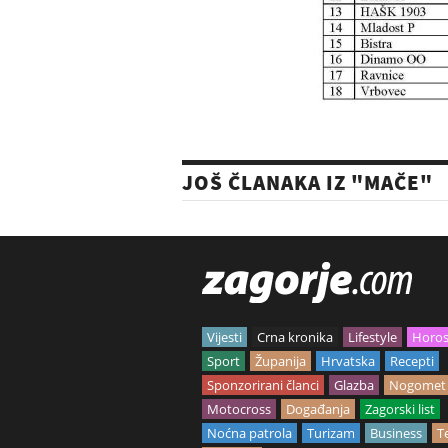
JOŠ ČLANAKA IZ "MAČE"
Vijesti
Crna kronika
Lifestyle
Horo
Sport
Županija
Hrvatska
Recepti
Sponzorirani članci
Glazba
Nogomet
Motocross
Događanja
Zagorski list
Noćna patrola
Turizam
Business
T