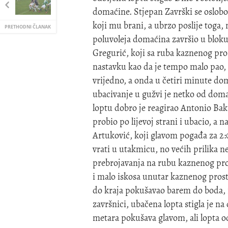
domaćine. Stjepan Završki se oslobod
koji mu brani, a ubrzo poslije toga,
PRETHODNI ČLANAK
poluvoleja domaćina završio u bloku.
Gregurić, koji sa ruba kaznenog pros
nastavku kao da je tempo malo pao, 
vrijedno, a onda u četiri minute do
ubacivanje u gužvi je netko od dom
loptu dobro je reagirao Antonio Baku
probio po lijevoj strani i ubacio, a 
Artuković, koji glavom pogađa za 2:0
vrati u utakmicu, no većih prilika 
prebrojavanja na rubu kaznenog pros
i malo iskosa unutar kaznenog prost
do kraja pokušavao barem do boda, n
završnici, ubačena lopta stigla je na
metara pokušava glavom, ali lopta o