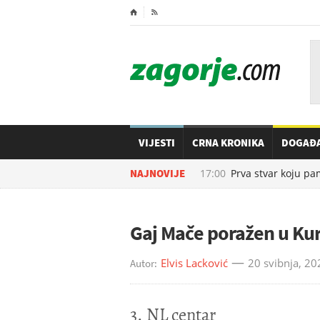
⌂

VIJESTI
CRNA KRONIKA
DOGAĐ
06.08.2026. u
NAJNOVIJE
17:00
Prva stvar koju pame
Gaj Mače poražen u Kur
Elvis Lacković
20 svibnja, 20
Autor:
3. NL centar