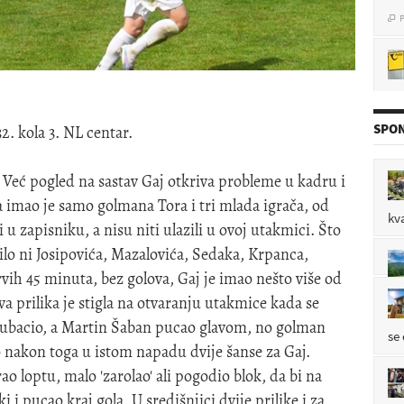
P

P

SPON
. kola 3. NL centar.
P

 Već pogled na sastav Gaj otkriva probleme u kadru i
ca imao je samo golmana Tora i tri mlada igrača, od
kv
i u zapisniku, a nisu niti ulazili u ovoj utakmici. Što
oz
bilo ni Josipovića, Mazalovića, Sedaka, Krpanca,
P

ih 45 minuta, bez golova, Gaj je imao nešto više od
va prilika je stigla na otvaranju utakmice kada se
 i ubacio, a Martin Šaban pucao glavom, no golman
se
 nakon toga u istom napadu dvije šanse za Gaj.
ao loptu, malo 'zarolao' ali pogodio blok, da bi na
 i pucao kraj gola. U središnjici dvije prilike i za