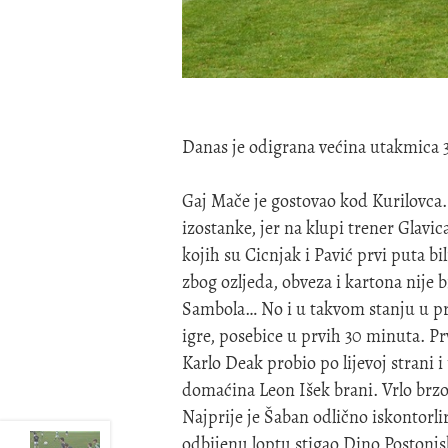
Danas je odigrana većina utakmica 32
Gaj Mače je gostovao kod Kurilovca.
izostanke, jer na klupi trener Glavi
kojih su Cicnjak i Pavić prvi puta bil
zbog ozljeda, obveza i kartona nije 
Sambola… No i u takvom stanju u prv
igre, posebice u prvih 30 minuta. Pr
Karlo Deak probio po lijevoj strani
domaćina Leon Išek brani. Vrlo brzo
Najprije je Šaban odlično iskontorlir
odbijenu loptu stigao Dino Postonjski