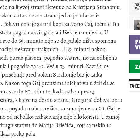
na
io na lijevoj strani i krenuo na Kristijana Strahonju,
Eu
 nakon auta s desne strane jedan je udarac iz
 Poluvrijeme je sa prilikom zatvorio Gaj, točnije Tin
tora pogađa okvir gola, ali Išek je na mjestu. U
i sve do 69. minute nije se događalo ništa spomena
P
V
maćini rješavaju utakmicu. U 69. minuti nakon
aćih pucao glavom, pogodio stativu, no na odbijenu
la i pogodio za 1:0. Već u 73. minuti Završki se
Z
najprisebniji pred golom Strahonje bio je Luka
. Nakon toga Gaj preuzima inicijativu u želi da se
FAC
nema sve do 80. minute, kada nakon prvog
tora, s lijeve na desnu stranu, Gregurić dobiva loptu
ora pogađa malu mrežicu za smanjenje na 2:1. Gaj je
o od nekoliko nabacivanja nije bilo koristi. U samoj
 drugu stativu do Marija Brlečića, koji sa nekih 10
dlazi preko gola.