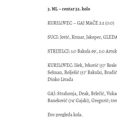
3. NL – centar 32. kolo
KURILOVEC – GAJ MAČE 2:1 (0:0)
SUCI: Jović, Krmar, Jakopec, GLED
STRIJELCI: 1:0 Bakula 69', 2:0 Artuko
KURILOVEC: Išek, Ivković (57' Resler)
Selman, Bolješić (57' Bakula), Bradić
Dinko Livada
GAJ: Strahonja, Deak, Brlečić, Vukad
Baneković (74' Gajski), Gregurić; tr
Evo pregleda kola.