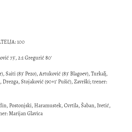
ATELJA: 100
vić 73', 2:1 Gregurić 80'
, Saiti (83' Pezo), Artuković (83' Blagoev), Turkalj,
, Drezga, Stojaković (90+1' Pušić), Završki; trener:
in, Postonjski, Haramustek, Cvrtila, Šaban, Ivetić,
ener: Marijan Glavica