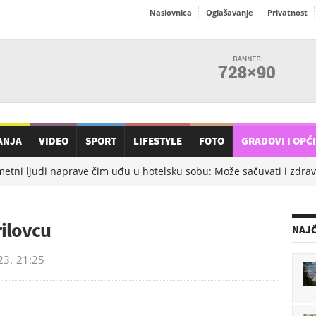
Naslovnica
Oglašavanje
Privatnost
ANJA
VIDEO
SPORT
LIFESTYLE
FOTO
GRADOVI I OPĆ
tni ljudi naprave čim uđu u hotelsku sobu: Može sačuvati i zdravlje
ilovcu
NAJČ
23.
21:25