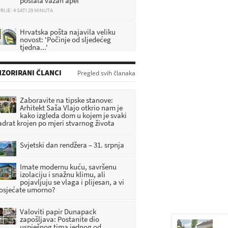
RIJE: 4 SATI 29 MINUTA
Hrvatska pošta najavila veliku
novost: 'Počinje od sljedećeg
tjedna...'
RIJE: 4 SATI 54 MINUTA
Velike promjene od rujna: brojne
ZORIRANI ČLANCI
Pregled svih članaka
hrvatske građane čekaju novosti,
evo svih detalja
RIJE: 2 SATI 45 MINUTA
Zaboravite na tipske stanove:
Arhitekt Saša Vlajo otkrio nam je
kako izgleda dom u kojem je svaki
Vatrogasci upozoravaju Zagorce:
adrat krojen po mjeri stvarnog života
Ovo nikako nemojte raditi tijekom
ovih vrućina, posljedice mogu biti
biljne
Svjetski dan rendžera – 31. srpnja
RIJE: 3 SATI 35 MINUTA
Imate modernu kuću, savršenu
izolaciju i snažnu klimu, ali
pojavljuju se vlaga i plijesan, a vi
 osjećate umorno?
Valoviti papir Dunapack
zapošljava: Postanite dio
uspješnog tima jednog od