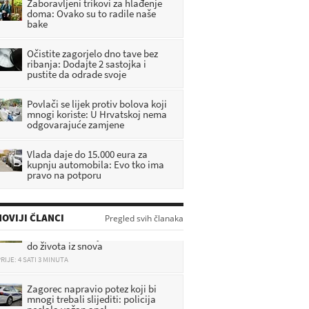
Zaboravljeni trikovi za hlađenje
doma: Ovako su to radile naše
bake
Očistite zagorjelo dno tave bez
ribanja: Dodajte 2 sastojka i
pustite da odrade svoje
Povlači se lijek protiv bolova koji
mnogi koriste: U Hrvatskoj nema
odgovarajuće zamjene
Vlada daje do 15.000 eura za
kupnju automobila: Evo tko ima
pravo na potporu
Sudbina se okreće: Ova 3 znaka u
OVIJI ČLANCI
Pregled svih članaka
kolovozu dobivaju sve – od novca
do života iz snova
RIJE: 4 SATI 3 MINUTA
Zagorec napravio potez koji bi
mnogi trebali slijediti: policija
poslala važan apel