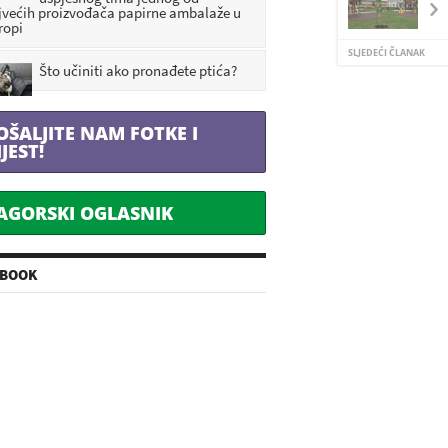
jvećih proizvođača papirne ambalaže u
ropi
SLJEDEĆI ČLANAK
Što učiniti ako pronađete ptića?
OŠALJITE NAM FOTKE I
IJEST!
AGORSKI OGLASNIK
EBOOK