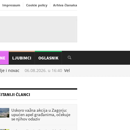
Impressum
Cookie policy
Arhiva članaka
INE
LJUBIMCI
OGLASNIK
 i novac
06.08.2026. u
16:40
Velike promjene od rujna: brojne hr
ITANIJI ČLANCI
Uskoro važna akcija u Zagorju:
upućen apel građanima, očekuje
se njihov odaziv