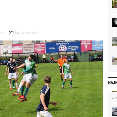
ok
Plus on Google+
NAJN
P
