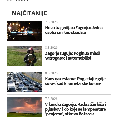
NAJČITANIJE
7.8.2026.
Nova tragedija u Zagorju: Jedna
osoba smrtno stradala
8.8.2026.
Zagorje tuguje: Poginuo mladi
vatrogasac i automobilist
8.8.2026.
Kaos na cestama: Pogledajte gdje
su već sad kilometarske kolone
7.8.2026.
Vikend u Zagorju: Kada stiže kiša i
pljuskovi i do koje se temperature
'penjemo', otkriva Božarov